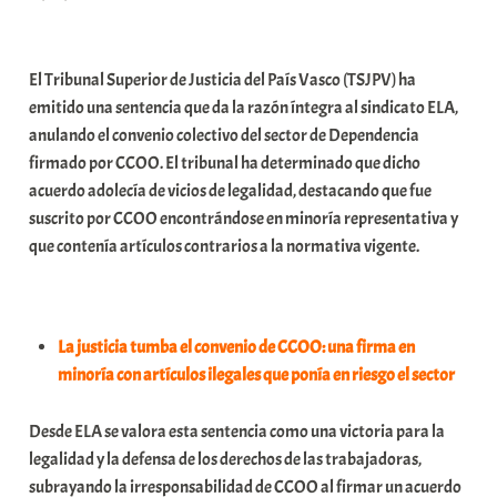
r
a
El Tribunal Superior de Justicia del País Vasco (TSJPV) ha
b
emitido una sentencia que da la razón íntegra al sindicato ELA,
a
anulando el convenio colectivo del sector de Dependencia
r
firmado por CCOO. El tribunal ha determinado que dicho
E
acuerdo adolecía de vicios de legalidad, destacando que fue
r
suscrito por CCOO encontrándose en minoría representativa y
r
que contenía artículos contrarios a la normativa vigente.
i
o
x
a
La justicia tumba el convenio de CCOO: una firma en
K
minoría con artículos ilegales que ponía en riesgo el sector
o
m
Desde ELA se valora esta sentencia como una victoria para la
u
legalidad y la defensa de los derechos de las trabajadoras,
n
subrayando la irresponsabilidad de CCOO al firmar un acuerdo
i