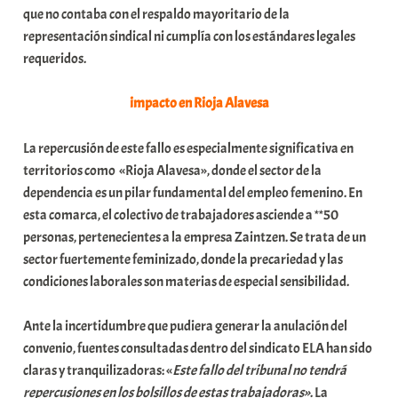
que no contaba con el respaldo mayoritario de la
t
representación sindical ni cumplía con los estándares legales
a
requeridos.
t
e
impacto en Rioja Alavesa
a
La repercusión de este fallo es especialmente significativa en
territorios como «Rioja Alavesa», donde el sector de la
dependencia es un pilar fundamental del empleo femenino. En
esta comarca, el colectivo de trabajadores asciende a **50
personas, pertenecientes a la empresa Zaintzen. Se trata de un
sector fuertemente feminizado, donde la precariedad y las
condiciones laborales son materias de especial sensibilidad.
Ante la incertidumbre que pudiera generar la anulación del
convenio, fuentes consultadas dentro del sindicato ELA han sido
claras y tranquilizadoras: «
Este fallo del tribunal no tendrá
repercusiones en los bolsillos de estas trabajadoras»
. La