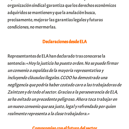
organización sindical garantiza que los derechos económicos
adquiridos se mantienen y que la anulación busca,
precisamente, mejorar las garantías legales y futuras
condiciones, no mermerlas.
Declaraciones desde ELA
Representantes de ELA han declarado tras conocerse la
sentencia: «
Hoy la justicia ha puesto orden. No se puede firmar
un convenio a espaldas de la mayoría representativa y
incluyendo cláusulas ilegales. CCOO ha demostrado una
negligencia que podría haber costado caro a las trabajadoras de
Zaintzen y de todo el sector. Gracias a la perseverancia de ELA,
se ha evitado un precedente peligroso. Ahora toca trabajar en
un nuevo convenio que sea justo, legal y refrendado por quien
realmente representa a la clase trabajadora.»
Compromiso con el futuro del sector