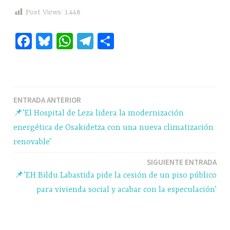
Post Views:
1.448
Fa
Bl
W
Te
C
ce
ue
ha
le
o
bo
sk
ts
gr
m
ok
y
A
a
pa
Navegación
ENTRADA ANTERIOR
pp
m
rti
📌’El Hospital de Leza lidera la modernización
r
de
energética de Osakidetza con una nueva climatización
entradas
renovable’
SIGUIENTE ENTRADA
📌’EH Bildu Labastida pide la cesión de un piso público
para vivienda social y acabar con la especulación’