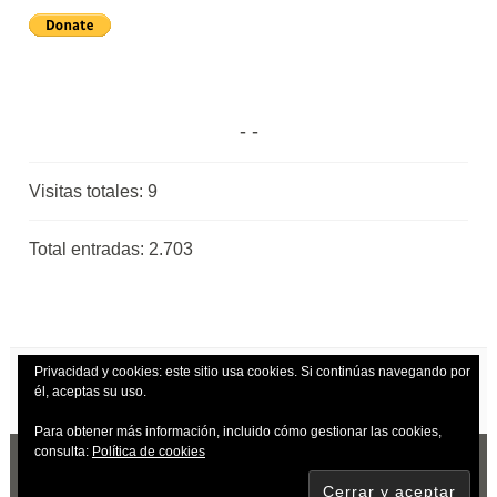
Visitas totales:
9
Total entradas:
2.703
Privacidad y cookies: este sitio usa cookies. Si continúas navegando por
él, aceptas su uso.
Para obtener más información, incluido cómo gestionar las cookies,
consulta:
Política de cookies
CREADO CON WORDPRESS
|
TEMA: DARA