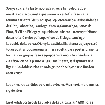
b
Son ya cuarenta las temporadas que se han celebrado en
a
nuestra comarca, y esta que comienza este fin de semana
r
reunirá a un total de 12 equipos representando a las localidades
E
de Oion, Labastida, Lanciego, Yécora, Samaniego, Baños de
r
Ebro, El Villar, Elciego y Lapuebla de Labarca. La competición se
r
desarrollará en los polideportivos de Elciego, Lanciego,
i
Lapuebla de Labarca, Oion y Labastida. El sistema de juego será
o
todos contra todos en una primera vuelta, para posteriormente
x
formar dos grupos de seis equipos cada uno, atendiendo a la
a
clasificación de la primera liga. Finalmente, se disputará una
K
liga BBB a doble vuelta en cada grupo de seis, con una final en
o
cada grupo.
m
u
Los primeros partidos para este próximo 9 de noviembre son los
n
siguientes:
i
t
En el Polideportivo de Lapuebla de Labarca, a las 17:00 horas
a