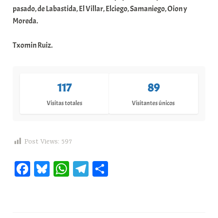
pasado, de Labastida, El Villar, Elciego, Samaniego, Oion y
Moreda.
Txomin Ruiz.
117
89
Visitas totales
Visitantes únicos
Post Views:
597
Fa
Bl
W
Te
C
ce
ue
ha
le
o
bo
sk
ts
gr
m
ok
y
A
a
pa