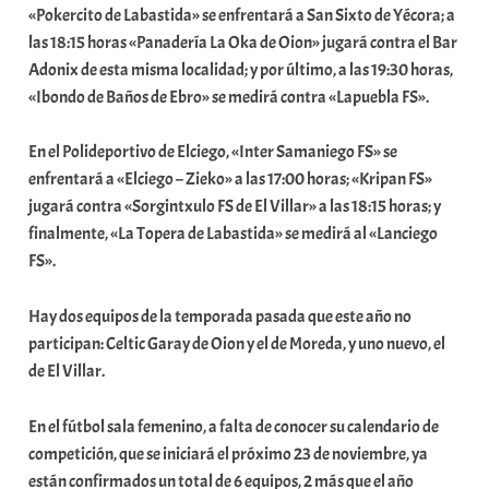
«Pokercito de Labastida» se enfrentará a San Sixto de Yécora; a
t
las 18:15 horas «Panadería La Oka de Oion» jugará contra el Bar
e
Adonix de esta misma localidad; y por último, a las 19:30 horas,
a
«Ibondo de Baños de Ebro» se medirá contra «Lapuebla FS».
En el Polideportivo de Elciego, «Inter Samaniego FS» se
enfrentará a «Elciego – Zieko» a las 17:00 horas; «Kripan FS»
jugará contra «Sorgintxulo FS de El Villar» a las 18:15 horas; y
finalmente, «La Topera de Labastida» se medirá al «Lanciego
FS».
Hay dos equipos de la temporada pasada que este año no
participan: Celtic Garay de Oion y el de Moreda, y uno nuevo, el
de El Villar.
En el fútbol sala femenino, a falta de conocer su calendario de
competición, que se iniciará el próximo 23 de noviembre, ya
están confirmados un total de 6 equipos, 2 más que el año