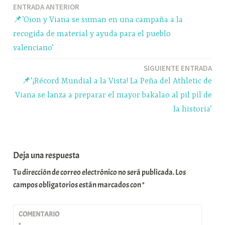
Navegación
ENTRADA ANTERIOR
pp
m
rti
📌’Oion y Viana se suman en una campaña a la
r
de
recogida de material y ayuda para el pueblo
entradas
valenciano’
SIGUIENTE ENTRADA
📌’¡Récord Mundial a la Vista! La Peña del Athletic de
Viana se lanza a preparar el mayor bakalao al pil pil de
la historia’
Deja una respuesta
Tu dirección de correo electrónico no será publicada.
Los
campos obligatorios están marcados con
*
COMENTARIO