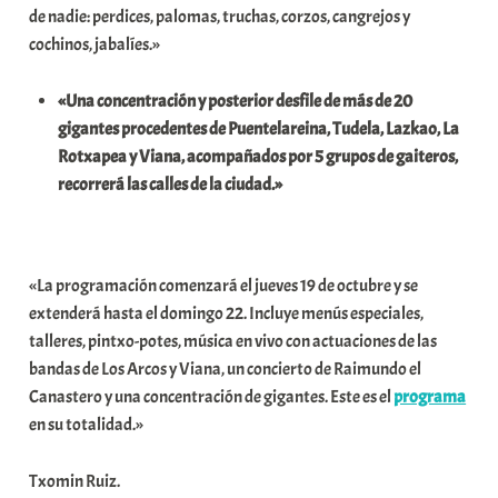
de nadie: perdices, palomas, truchas, corzos, cangrejos y
a
cochinos, jabalíes.»
t
e
«Una concentración y posterior desfile de más de 20
a
gigantes procedentes de Puentelareina, Tudela, Lazkao, La
Rotxapea y Viana, acompañados por 5 grupos de gaiteros,
recorrerá las calles de la ciudad.»
«La programación comenzará el jueves 19 de octubre y se
extenderá hasta el domingo 22. Incluye menús especiales,
talleres, pintxo-potes, música en vivo con actuaciones de las
bandas de Los Arcos y Viana, un concierto de Raimundo el
Canastero y una concentración de gigantes. Este es el
programa
en su totalidad.»
Txomin Ruiz.