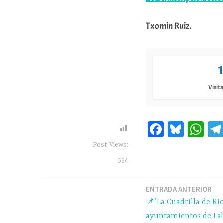
Txomin Ruiz.
Visita
Fa
Bl
W
ce
ue
ha
Post Views:
bo
sk
ts
634
ok
y
A
pp
ENTRADA ANTERIOR
Navegación
📌’La Cuadrilla de Rio
de
ayuntamientos de Lab