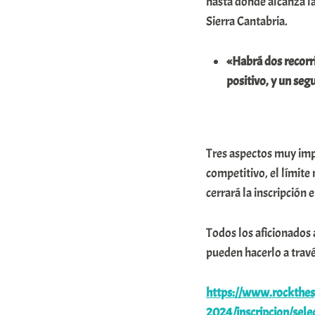
hasta donde alcanza la
m
Sierra Cantabria.
u
«Habrá dos recorri
n
positivo, y un se
i
t
a
t
Tres aspectos muy impo
competitivo, el límite
e
cerrará la inscripción 
a
Todos los aficionados 
pueden hacerlo a travé
https://www.rockthesp
2024/inscripcion/selec