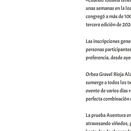
«Cuando todavía tenem
r
unas semanas en la loc
a
congregó a más de 1000
tercera edición de 202
b
a
Las inscripciones gene
r
personas participantes
E
preferencia, desde aye
r
r
Orbea Gravel Rioja Al
i
sumerge a todos los txi
evento de varios días 
o
perfecta combinación d
x
a
La prueba Aventura en 
K
atravesando viñedos, p
o