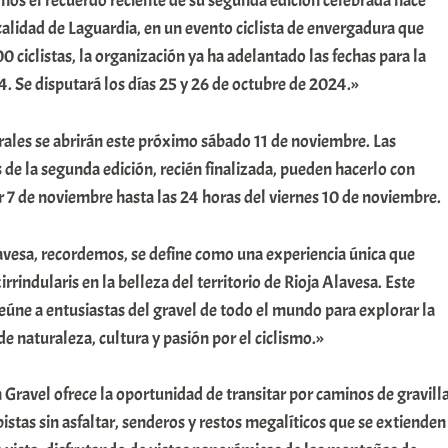
os el recuerdo reciente de su segunda edición celebrada hace
alidad de Laguardia, en un evento ciclista de envergadura que
 ciclistas, la organización ya ha adelantado las fechas para la
4. Se disputará los días 25 y 26 de octubre de 2024.»
rales se abrirán este próximo sábado 11 de noviembre. Las
 de la segunda edición, recién finalizada, pueden hacerlo con
r 7 de noviembre hasta las 24 horas del viernes 10 de noviembre.
avesa, recordemos, se define como una experiencia única que
rrindularis en la belleza del territorio de Rioja Alavesa. Este
reúne a entusiastas del gravel de todo el mundo para explorar la
e naturaleza, cultura y pasión por el ciclismo.»
Gravel ofrece la oportunidad de transitar por caminos de gravill
istas sin asfaltar, senderos y restos megalíticos que se extienden