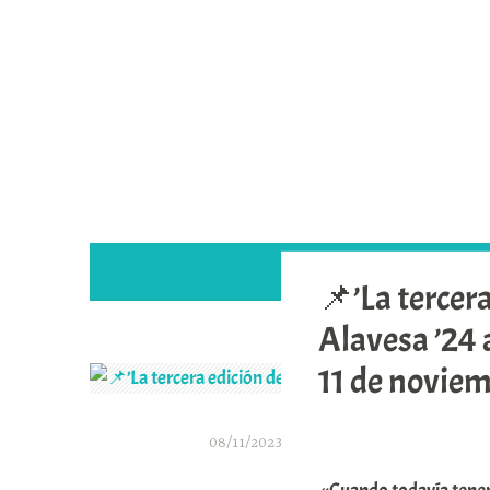
Saltar
al
contenido
📌’La tercer
Alavesa ’24 a
11 de noviem
08/11/2023
A