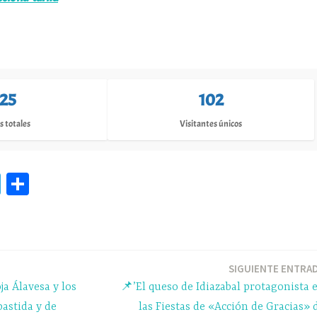
125
102
s totales
Visitantes únicos
Te
C
le
o
gr
m
a
pa
m
rti
SIGUIENTE ENTRA
ja Álavesa y los
📌’El queso de Idiazabal protagonista 
r
astida y de
las Fiestas de «Acción de Gracias» 