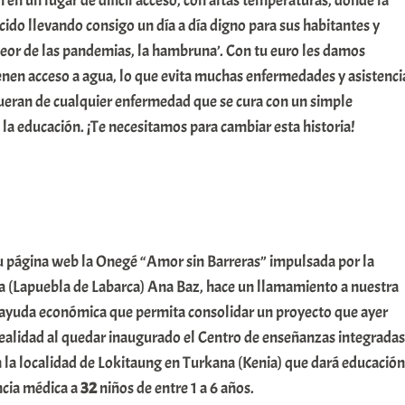
 en un lugar de difícil acceso, con altas temperaturas, donde la
ecido llevando consigo un día a día digno para sus habitantes y
peor de las pandemias, la hambruna’. Con tu euro les damos
enen acceso a agua, lo que evita muchas enfermedades y asistenci
eran de cualquier enfermedad que se cura con un simple
 la educación. ¡Te necesitamos para cambiar esta historia!
u página web la Onegé “Amor sin Barreras” impulsada por la
sa (Lapuebla de Labarca) Ana Baz, hace un llamamiento a nuestra
 ayuda económica que permita consolidar un proyecto que ayer
realidad al quedar inaugurado el Centro de enseñanzas integradas
 la localidad de Lokitaung en Turkana (Kenia) que dará educación
ncia médica a
32
niños de entre 1 a 6 años.