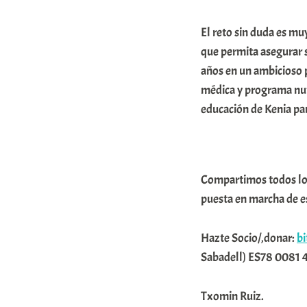
El reto sin duda es muy
que permita asegurar 
años en un ambicioso p
médica y programa nutr
educación de Kenia par
Compartimos todos los
puesta en marcha de e
Hazte Socio/,donar:
b
Sabadell) ES78 0081 
Txomin Ruiz.