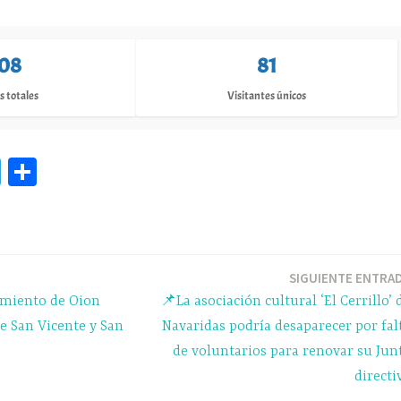
08
81
s totales
Visitantes únicos
Te
C
le
o
gr
m
a
pa
m
rti
SIGUIENTE ENTRA
amiento de Oion
📌La asociación cultural ‘El Cerrillo’ 
r
de San Vicente y San
Navaridas podría desaparecer por fal
de voluntarios para renovar su Jun
directi