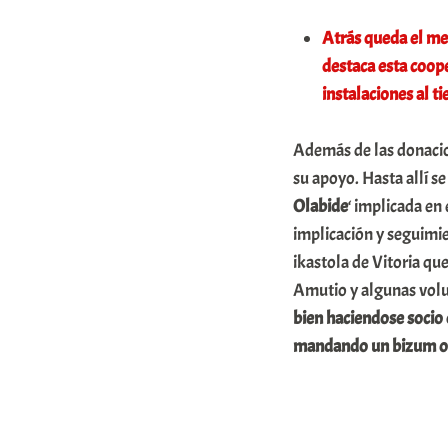
m
Atrás queda el mes
u
destaca esta coope
n
instalaciones al t
i
Además de las donacio
t
su apoyo. Hasta allí s
a
Olabide
‘ implicada en
t
implicación y seguimie
e
ikastola de Vitoria qu
a
Amutio y algunas volu
bien haciendose socio
mandando un bizum o 