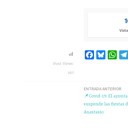
1
Visita
Fa
Bl
W
ce
ue
ha
Post Views:
bo
sk
ts
567
ok
y
A
pp
ENTRADA ANTERIOR
Navegación
📌Covid-19: El ayunt
de
suspende las fiestas 
Anastasio
entradas