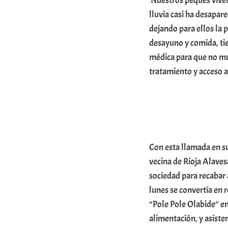
‘Nuestros peques viven
r
lluvia casi ha desapar
a
dejando para ellos la 
desayuno y comida, ti
b
médica para que no mu
a
tratamiento y acceso a
r
E
r
r
i
Con esta llamada en s
o
vecina de Rioja Alave
x
sociedad para recabar
lunes se convertía en 
a
“Pole Pole Olabide” en
K
alimentación, y asiste
o