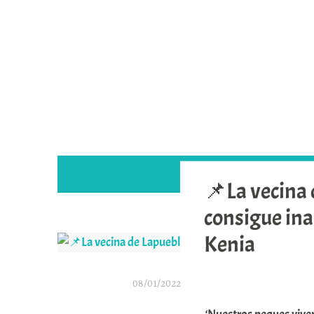
Saltar
al
contenido
📌La vecina
consigue ina
Kenia
08/01/2022
A