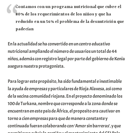
Contamos con un programa nutricional que cubre el
a
80% de los requerimientos de los niños y que ha
t
reducido en un 56% el problema de la desnutrición que
e
padecían
a
En la actualidad se ha convertido en un centro educativo
nutricional ampliando el número de usuarios un total de 44
niños, además con registro legal por parte del gobierno de Kenia
asegura nuestra protagonista.
Para lograr este propósito, ha sido fundamental e inestimable
la ayuda de empresas y particulares de Rioja Alavesa, así como
de la vecina comunidad riojana. En el proyecto denominado los
100 de Turkana, nombre que corresponde a la zona donde se
encuentran en este país de África, el proposito era cautivar en
torno a cien empresas para que de manera constante y
continuada fueran colaborando con ‘Amor sin barreras’, y que