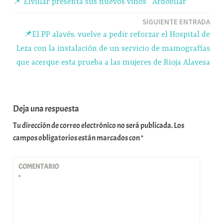
📌 Elvillar presenta sus nuevos vinos ‘ Ardobilar’
r
de
SIGUIENTE ENTRADA
entradas
📌El PP alavés, vuelve a pedir reforzar el Hospital de
Leza con la instalación de un servicio de mamografías
que acerque esta prueba a las mujeres de Rioja Alavesa
Deja una respuesta
Tu dirección de correo electrónico no será publicada.
Los
campos obligatorios están marcados con
*
COMENTARIO
*