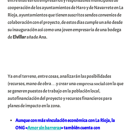
entre ellas varios empresarios y responsables municipales de
cooperación de los ayuntamientos de Haro y de Navarrete en La
Rioja, ayuntamientos que tienen suscritos sendos convenios de
colaboración con el proyecto, de estos días cumple un año desde
su inauguración así como una joven empresaria de una bodega
de
Elvillar
añade Ana.
Ya en el terreno, entre cosas, analizarán las posibilidades
(recursos, mano de obra…y crear una 𝐞𝐦𝐩𝐫𝐞𝐬𝐚 𝐬𝐨𝐜𝐢𝐚𝐥 con la que
se generen puestos de trabajo en la población local,
autofinanciación del proyecto y recursos financieros para
planes de impacto en la zona.
Aunque con más vinculación económica con La Rioja, la
ONG «
Amor sin barreras
» también cuenta con