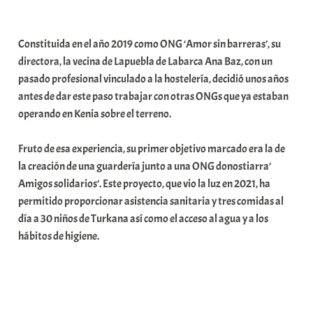
a
b
Constituida en el año 2019 como ONG ‘Amor sin barreras’, su
a
directora, la vecina de Lapuebla de Labarca Ana Baz, con un
r
pasado profesional vinculado a la hostelería, decidió unos años
E
antes de dar este paso trabajar con otras ONGs que ya estaban
r
operando en Kenia sobre el terreno.
r
i
Fruto de esa experiencia, su primer objetivo marcado era la de
o
la creación de una guardería junto a una ONG donostiarra’
x
Amigos solidarios’. Este proyecto, que vio la luz en 2021, ha
a
permitido proporcionar asistencia sanitaria y tres comidas al
K
día a 30 niños de Turkana así como el acceso al agua y a los
o
hábitos de higiene.
m
u
n
i
t