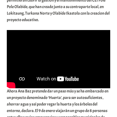
permitieran cubrir la gestión y el mantenimiento del CEI Pole
Pole Olabide, que han creado junto a su contraparte local, en
Lokitaung, Turkana Norte y Olabide Ikastola con la creacion del
proyecto educativo.
Ahora Ana Baz pretende dar un paso más y se ha embarcado en
un proyecto denominado ‘Huerta’, para ser autosuficientes ,
ahorrar agua y así poder regar la huerta y los árboles del
entorno, declara. El 9 de enero viajarán un grupo de 8 personas