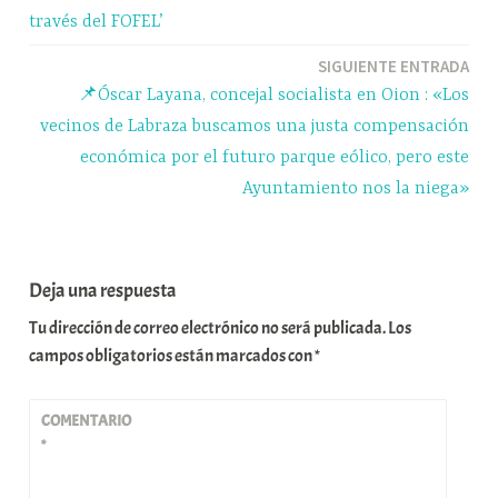
entradas
través del FOFEL’
SIGUIENTE ENTRADA
📌Óscar Layana, concejal socialista en Oion : «Los
vecinos de Labraza buscamos una justa compensación
económica por el futuro parque eólico, pero este
Ayuntamiento nos la niega»
Deja una respuesta
Tu dirección de correo electrónico no será publicada.
Los
campos obligatorios están marcados con
*
COMENTARIO
*