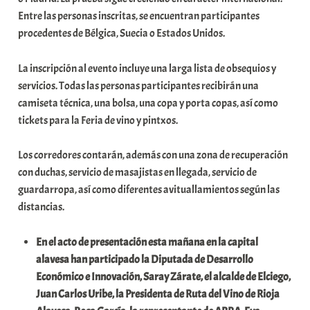
Entre las personas inscritas, se encuentran participantes
procedentes de Bélgica, Suecia o Estados Unidos.
La inscripción al evento incluye una larga lista de obsequios y
servicios. Todas las personas participantes recibirán una
camiseta técnica, una bolsa, una copa y porta copas, así como
tickets para la Feria de vino y pintxos.
Los corredores contarán, además con una zona de recuperación
con duchas, servicio de masajistas en llegada, servicio de
guardarropa, así como diferentes avituallamientos según las
distancias.
En el acto de presentación esta mañana en la capital
alavesa han participado la Diputada de Desarrollo
Económico e Innovación, Saray Zárate, el alcalde de Elciego,
Juan Carlos Uribe, la Presidenta de Ruta del Vino de Rioja