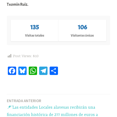
Txomin Ruiz.
135
106
Visitas totales
Visitantes únicos
Post Views:
810
Fa
Bl
W
Te
C
ce
ue
ha
le
o
bo
sk
ts
gr
m
ok
y
A
a
pa
Navegación
ENTRADA ANTERIOR
pp
m
rti
📌’Las entidades Locales alavesas recibirán una
r
de
financiación histórica de 277 millones de euros a