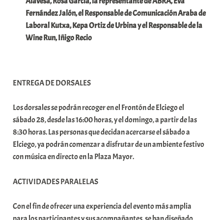
Alavesa, Rosa García, la representante de ABRA, Eva
Fernández Jalón, el Responsable de Comunicación Araba de
Laboral Kutxa, Kepa Ortiz de Urbina y el Responsable de la
Wine Run, Iñigo Recio
ENTREGA DE DORSALES
Los dorsales se podrán recoger en el Frontón de Elciego el
sábado 28, desde las 16:00 horas, y el domingo, a partir de las
8:30 horas. Las personas que decidan acercarse el sábado a
Elciego, ya podrán comenzar a disfrutar de un ambiente festivo
con música en directo en la Plaza Mayor.
ACTIVIDADES PARALELAS
Con el fin de ofrecer una experiencia del evento más amplia
para los participantes y sus acompañantes, se han diseñado