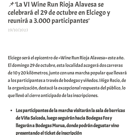
📌’La VI Wine Run Rioja Alavesa se
celebrará el 29 de octubre en Elciego y
reunirá a 3.000 participantes’
19/10/2023
A
r
a
b
Elciego será el epicentro de «Wine Run Rioja Alavesa» este año.
a
El domingo 29 de octubre, esta localidad acogerá dos carreras
r
de 10 y 20 kilómetros, junto con una marcha popular que llevará
E
a los participantes a través de bodegas y viñedos. Iñigo Recio, de
r
la organización, destacó la excepcional respuesta del público, lo
r
que llevó al cierre anticipado de las inscripciones.
i
o
Los participantes de la marcha visitarán la sala de barricas
x
de Viña Salceda, luego seguirán hacia Bodegas Fos y
a
llegarán a Bodegas Murua, donde podrán degustar vino
K
presentando el ticket de inscripción