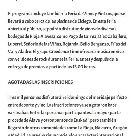
o
m
El programa incluye también la Feria de Vinos y Pintxos, que se
u
llevará a cabo cerca de las piscinas de Elciego. En esta feria
n
abierta al público, se podrán disfrutar de vinos de diversas
i
bodegas de Rioja Alavesa, como Pago de Larrea, Díez Caballero,
t
Luberri, Señorío de las Viñas, Rojanda, Bello Berganzo, Frías del
a
Val y Aladro. El grupo Creedence Time ofrecerá música en vivo
t
con versiones de rock durante la Feria, antes y después de la
e
entrega de premios, a partir de las 13.00 horas.
a
AGOTADAS LAS INSCRIPCIONES
Tres mil personas disfrutarán el domingo del maridaje perfecto
entre deporte y vino. Las inscripciones ya se agotaron hace
varios días. Entre las personas participantes, la mayor parte
procede de Álava y otros puntos de Euskadi, pero también
llegarán de otras comunidades como La Rioja, Navarra, Aragón
o Madrid. La prueba sigue creciendo en carácter internacional.