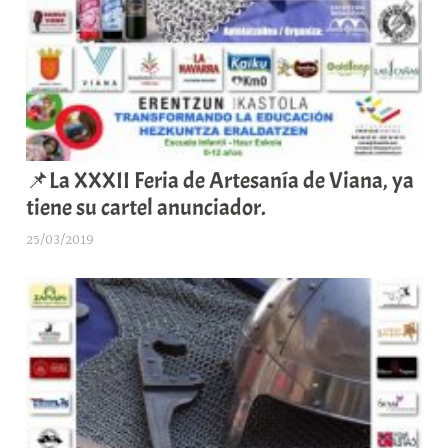
📌La XXXII Feria de Artesanía de Viana, ya
tiene su cartel anunciador.
25/03/2019
A
r
a
b
a
r
E
r
r