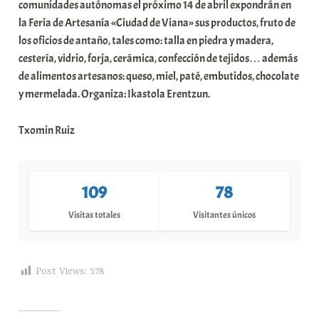
comunidades autónomas el próximo 14 de abril expondrán en
la Feria de Artesanía «Ciudad de Viana» sus productos, fruto de
los oficios de antaño, tales como: talla en piedra y madera,
cestería, vidrio, forja, cerámica, confección de tejidos… además
de alimentos artesanos: queso, miel, paté, embutidos, chocolate
y mermelada. Organiza: Ikastola Erentzun.
Txomin Ruiz
109
78
Visitas totales
Visitantes únicos
Post Views:
578