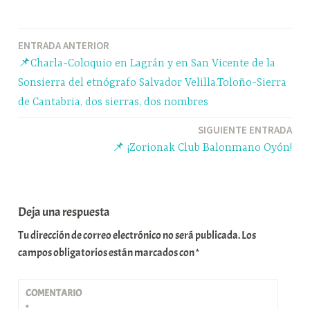
bo
sk
ts
gr
m
ok
y
A
a
pa
Navegación
ENTRADA ANTERIOR
pp
m
rti
📌Charla-Coloquio en Lagrán y en San Vicente de la
r
de
Sonsierra del etnógrafo Salvador Velilla.Toloño-Sierra
entradas
de Cantabria, dos sierras, dos nombres
SIGUIENTE ENTRADA
📌 ¡Zorionak Club Balonmano Oyón!
Deja una respuesta
Tu dirección de correo electrónico no será publicada.
Los
campos obligatorios están marcados con
*
COMENTARIO
*