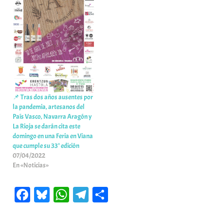
📌 Tras dos años ausentes por
la pandemia, artesanos del
País Vasco, Navarra Aragón y
La Rioja se darán cita este
domingo en una Feria en Viana
que cumple su 33° edición
07/04/2022
En «Noticias»
Fa
Bl
W
Te
C
ce
ue
ha
le
o