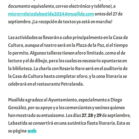
documento equivalente, correo electrónico y teléfono), a
microrrelatoslabastida2024@musilide.com
antes del 27 de
septiembre. ¡La recepción de textos ya está en marcha!
Las actividades se llevarán a cabo principalmente en la Casa de
Cultura, aunque el teatro será en la Plaza de la Paz, si el tiempo
lo permite. Algunos talleres tienen aforo limitado, como el de
lectura y el de dibujo, para los cuales es necesario apuntarse en
la biblioteca. La charla con Rosario Raro será en el auditorio de
la Casa de Cultura hasta completar aforo, y la cena literaria se
celebrará en el restaurante Petralanda.
Musilide agradece al Ayuntamiento, especialmente a Diego
González, por su apoyo y a los comerciantes y vecinos quienes
han mostrado su entusiasmo. Los días
27
,
28
y
29
de septiembre,
Labastida se convertirá en una auténtica fiesta literaria. Esta es
su página
web
: