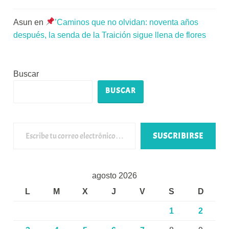
Asun
en
’Caminos que no olvidan: noventa años
después, la senda de la Traición sigue llena de flores
Buscar
BUSCAR
Escribe tu correo electrónico…
SUSCRIBIRSE
agosto 2026
L
M
X
J
V
S
D
1
2