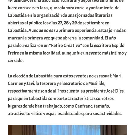
«Musilide», es una asociación cultural y deportiva sin ánimo de
lucro con sede en Jaca, que colabora con el ayuntamiento de
Labastida en la organización de unas jornadas literarias
abiertas al público los días
27
,
28
y
29
de septiembre en
Labastida. Aunque no es su primera experiencia, estas jornadas
marcan la primera vez que se abren a la comunidad. El año
pasado, realizaron un “Retiro Creativo” con la escritora Espido
Freire en la misma localidad, aunque fue un evento más íntimo y
cerrado.
La elección de Labastida para estos eventos no es casual: Mari
Carmen y Javi, la tesorera y el secretario de Musilide,
respectivamente son de allí nos cuenta su presidente José Dies,
para quien Labastida comparte características con otros
lugares donde han trabajado, como Canfranc: tamaño,
atractivo turístico y espacios adecuados para sus actividades.