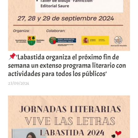
’Labastida organiza el próximo fin de
semana un extenso programa literario con
actividades para todos los públicos’
23/09/2024
A
r
a
b
a
r
E
r