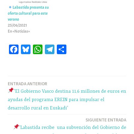
Labastida presenta su
oferta cultural para este
verano
25/06/2021
En «Noticias»
Fa
Bl
W
Te
C
ce
ue
ha
le
o
bo
sk
ts
gr
m
ok
y
A
a
pa
Navegación
ENTRADA ANTERIOR
pp
m
rti
’El Gobierno Vasco destina 11,6 millones de euros en
r
de
ayudas del programa EREIN para impulsar el
entradas
desarrollo rural en Euskadi’
SIGUIENTE ENTRADA
’Labastida recibe una subvención del Gobierno de