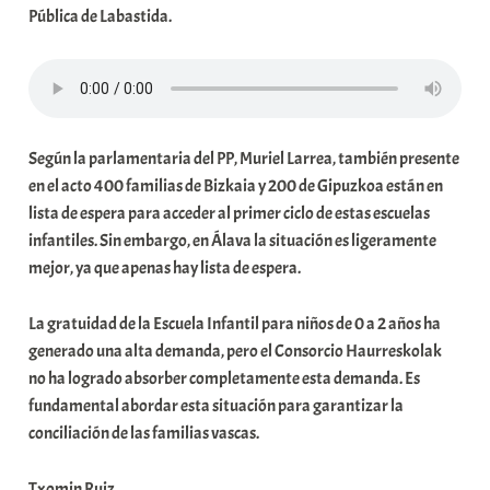
Pública de Labastida.
a
t
e
a
Según la parlamentaria del PP, Muriel Larrea, también presente
en el acto 400 familias de Bizkaia y 200 de Gipuzkoa están en
lista de espera para acceder al primer ciclo de estas escuelas
infantiles. Sin embargo, en Álava la situación es ligeramente
mejor, ya que apenas hay lista de espera.
La gratuidad de la Escuela Infantil para niños de 0 a 2 años ha
generado una alta demanda, pero el Consorcio Haurreskolak
no ha logrado absorber completamente esta demanda. Es
fundamental abordar esta situación para garantizar la
conciliación de las familias vascas.
Txomin Ruiz.