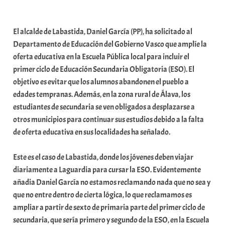
a
b
El alcalde de Labastida, Daniel García (PP), ha solicitado al
a
Departamento de Educación del Gobierno Vasco que amplíe la
r
oferta educativa en la Escuela Pública local para incluir el
E
primer ciclo de Educación Secundaria Obligatoria (ESO). El
r
objetivo es evitar que los alumnos abandonen el pueblo a
r
edades tempranas. Además, en la zona rural de Álava, los
i
estudiantes de secundaria se ven obligados a desplazarse a
o
otros municipios para continuar sus estudios debido a la falta
x
de oferta educativa en sus localidades ha señalado.
a
K
Este es el caso de Labastida, donde los jóvenes deben viajar
o
diariamente a Laguardia para cursar la ESO. Evidentemente
m
añadia Daniel García no estamos reclamando nada que no sea y
u
que no entre dentro de cierta lógica, lo que reclamamos es
n
ampliar a partir de sexto de primaria parte del primer ciclo de
i
secundaria, que sería primero y segundo de la ESO, en la Escuela
t