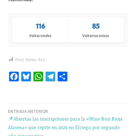
116
85
Visitas totales
Visitantes únicos
Post Views:
613
Fa
Bl
W
Te
C
ce
ue
ha
le
o
bo
sk
ts
gr
m
ok
y
A
a
pa
Navegación
ENTRADA ANTERIOR
pp
m
rti
📌Abiertas las inscripciones para la «Wine Run Rioja
r
de
Alavesa» que repite en 2024 en Elciego por segundo
entradas