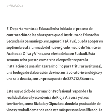
27/02/2025
A
r
a
b
El Departamento de Educación ha iniciado el proceso de
a
contratación de las obras para que el Instituto de Educación
r
Secundaria Samaniego, en Laguardia (Álava), pueda acoger en
E
septiembre al alumnado del nuevo grado medio de Técnico en
r
Aceites de Oliva y Vinos, una oferta única en Euskadi. Esta
r
semana se ha puesto en marcha el expediente para la
i
instalación de una almazara (molino para triturar aceitunas),
o
una bodega de elaboración de vino, un laboratorio enológico y
x
una sala de cata, con un presupuesto de 327.712,56 euros.
a
K
Este nuevo ciclo de Formación Profesional responde a la
o
realidad laboral y económica de Rioja Alavesa y otros
m
territorios, como Bizkaia y Gipuzkoa, donde la producción de
u
vinos y txakoli demanda cada vez más personal cualificado. La
n