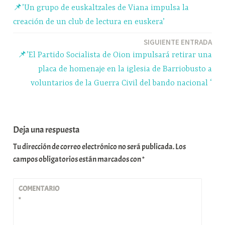
pp
m
rti
📌’Un grupo de euskaltzales de Viana impulsa la
r
de
creación de un club de lectura en euskera’
entradas
SIGUIENTE ENTRADA
📌’El Partido Socialista de Oion impulsará retirar una
placa de homenaje en la iglesia de Barriobusto a
voluntarios de la Guerra Civil del bando nacional ‘
Deja una respuesta
Tu dirección de correo electrónico no será publicada.
Los
campos obligatorios están marcados con
*
COMENTARIO
*