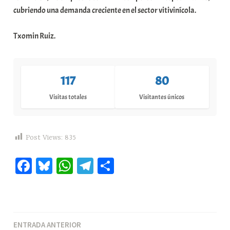
cubriendo una demanda creciente en el sector vitivinícola.
Txomin Ruiz.
117
80
Visitas totales
Visitantes únicos
Post Views:
835
Fa
Bl
W
Te
C
ce
ue
ha
le
o
bo
sk
ts
gr
m
ok
y
A
a
pa
Navegación
ENTRADA ANTERIOR