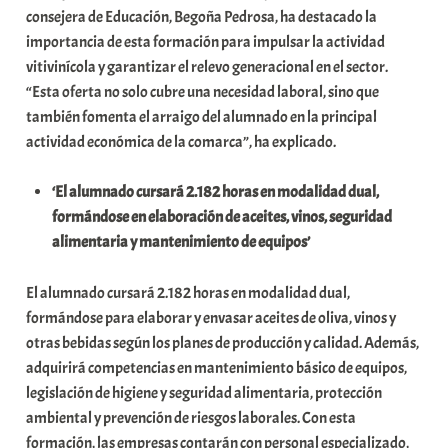
consejera de Educación, Begoña Pedrosa, ha destacado la
i
importancia de esta formación para impulsar la actividad
t
vitivinícola y garantizar el relevo generacional en el sector.
a
“Esta oferta no solo cubre una necesidad laboral, sino que
t
también fomenta el arraigo del alumnado en la principal
e
actividad económica de la comarca”, ha explicado.
a
‘El alumnado cursará 2.182 horas en modalidad dual,
formándose en elaboración de aceites, vinos, seguridad
alimentaria y mantenimiento de equipos’
El alumnado cursará 2.182 horas en modalidad dual,
formándose para elaborar y envasar aceites de oliva, vinos y
otras bebidas según los planes de producción y calidad. Además,
adquirirá competencias en mantenimiento básico de equipos,
legislación de higiene y seguridad alimentaria, protección
ambiental y prevención de riesgos laborales. Con esta
formación, las empresas contarán con personal especializado,