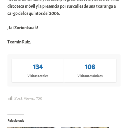
discoteca móvil y la presencia por sus calles de una txaranga a
cargo de los quintos del 2006.
¡Jai Zoriontsuak!
Txomin Ruiz.
134
108
Visitas totales
Visitantes únicos
Post Views:
700
Relacionado