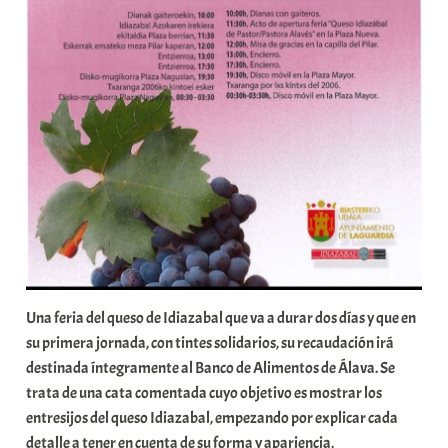
o
x
a
K
o
m
u
n
i
t
a
t
e
Una feria del queso de Idiazabal que va a durar dos días y que en
a
su primera jornada, con tintes solidarios, su recaudación irá
destinada íntegramente al Banco de Alimentos de Álava. Se
trata de una cata comentada cuyo objetivo es mostrar los
entresijos del queso Idiazabal, empezando por explicar cada
detalle a tener en cuenta de su forma y apariencia,