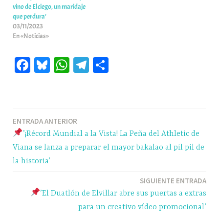
vino de Elciego, un maridaje
que perdura’
03/11/2023
En «Noticias»
Fa
Bl
W
Te
C
ce
ue
ha
le
o
bo
sk
ts
gr
m
ok
y
A
a
pa
Navegación
ENTRADA ANTERIOR
pp
m
rti
’¡Récord Mundial a la Vista! La Peña del Athletic de
r
de
Viana se lanza a preparar el mayor bakalao al pil pil de
entradas
la historia’
SIGUIENTE ENTRADA
’El Duatlón de Elvillar abre sus puertas a extras
para un creativo vídeo promocional’