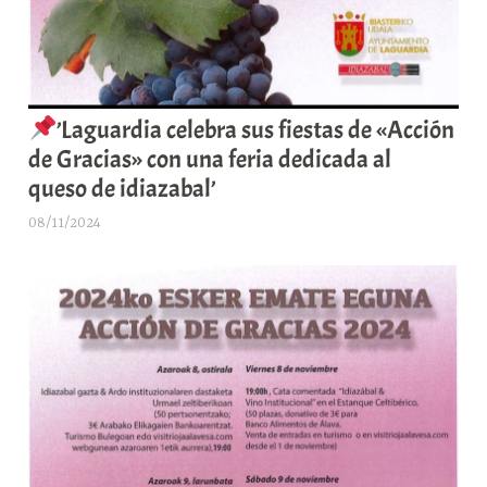
’Laguardia celebra sus fiestas de «Acción
de Gracias» con una feria dedicada al
queso de idiazabal’
08/11/2024
A
r
a
b
a
r
E
r
r
i