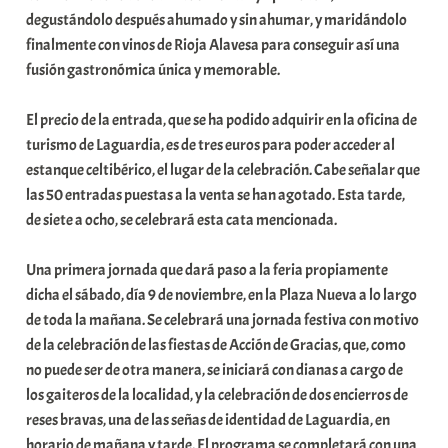
degustándolo después ahumado y sin ahumar, y maridándolo
finalmente con vinos de Rioja Alavesa para conseguir así una
fusión gastronómica única y memorable.
El precio de la entrada, que se ha podido adquirir en la oficina de
turismo de Laguardia, es de tres euros para poder acceder al
estanque celtibérico, el lugar de la celebración. Cabe señalar que
las 50 entradas puestas a la venta se han agotado. Esta tarde,
de siete a ocho, se celebrará esta cata mencionada.
Una primera jornada que dará paso a la feria propiamente
dicha el sábado, día 9 de noviembre, en la Plaza Nueva a lo largo
de toda la mañana. Se celebrará una jornada festiva con motivo
de la celebración de las fiestas de Acción de Gracias, que, como
no puede ser de otra manera, se iniciará con dianas a cargo de
los gaiteros de la localidad, y la celebración de dos encierros de
reses bravas, una de las señas de identidad de Laguardia, en
horario de mañana y tarde. El programa se completará con una