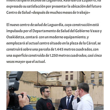
mientras que el alcalde de Laguardia, Raul García Ezquerro, ha
t
expresado su satisfacción por presentar la ubicación del futuro
e
Centro de Salud «después de muchos meses de trabajo»
a
El nuevo centro de salud de Laguardia, cuya construcción está
impulsada por el Departamento de Salud del Gobierno Vasco y
Osakidetza, contará con un moderno equipamiento, y
eemplazará al actual centro situado en la plaza de la Cárcel, se
construirá sobre una parcela de 1.445 metros cuadrados, con
una superficie construida de 1.250 metros cuadrados, casi cinco
veces mayor que el actual.