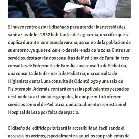
El nuevo centro estará diseñado para atender las necesidades
sanitarias de los 1.532 habitantes de Laguardia, una cifra que se
duplica durante los meses de verano, así como de la población de
su entorno, ya que es el centro de referencia de la zona. Entre sus
servicios, destacarán dos consultas de Medicina de Familia, tres
consultas de Enfermería de Familia, una consulta de Pediatría,
una consulta de Enfermería de Pediatría, una consulta de
Higienista dental, una consulta de Odontólogo y una sala de
Fisioterapia. Además, contará con salas polivalentes y espacios
destinados a actividades grupales, lo que permitirá ofrecer
servicios como el de Pediatría, que actualmente se presta en el
Hospital de Leza por falta de espacio.
El diseño del edificio priorizará la accesibilidad, facilitando el
acceso a los vecinos, especialmente a aquellos con problemas de