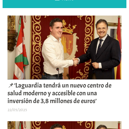
📌’Laguardia tendrá un nuevo centro de
salud moderno y accesible con una
inversión de 3,8 millones de euros’
22/05/2025
A
r
a