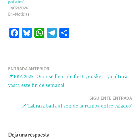
pediatra’
19/02/2026
En «Noticias»
Fa
Bl
W
Te
C
ce
ue
ha
le
o
bo
sk
ts
gr
m
ok
y
A
a
pa
Navegación
ENTRADA ANTERIOR
pp
m
rti
📌EKA 2025: ¡Oion se llena de fiesta, euskera y cultura
r
de
vasca este fin de semana!
entradas
SIGUIENTE ENTRADA
📌’Labraza baila al son de la rumba entre calados’
Deja una respuesta