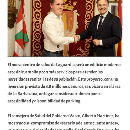
b
a
r
E
r
r
i
o
x
El nuevo centro de salud de Laguardia, será un edificio moderno,
a
accesible, amplio y con más servicios para atender las
K
necesidades sanitarias de su población. Este proyecto, con una
o
inversión prevista de 3,8 millones de euros, se ubicará en el área
m
de La Barbacana, un lugar considerado idóneo por su
u
accesibilidad y disponibilidad de parking.
n
i
El consejero de Salud del Gobierno Vasco, Alberto Martínez, ha
t
mostrado su compromiso de «sacarlo adelante cuanto antes»,
a