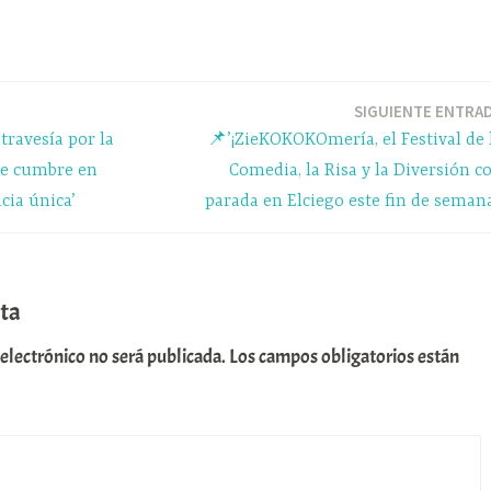
le
o
gr
m
a
pa
m
rti
SIGUIENTE ENTRA
travesía por la
📌’¡ZieKOKOKOmería, el Festival de 
r
 De cumbre en
Comedia, la Risa y la Diversión c
cia única’
parada en Elciego este fin de semana
ta
 electrónico no será publicada.
Los campos obligatorios están