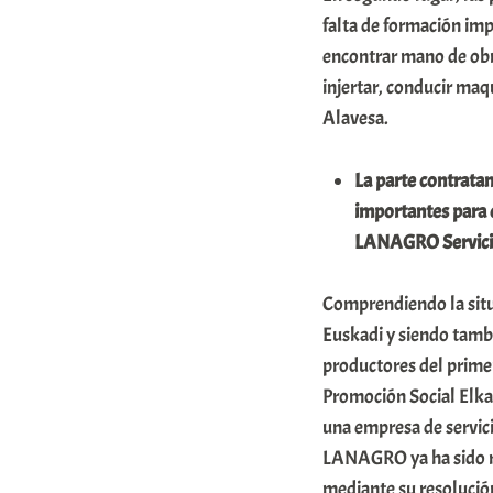
falta de formación impo
encontrar mano de obr
injertar, conducir maqu
Alavesa.
La parte contratan
importantes para e
LANAGRO Servici
Comprendiendo la situ
Euskadi y siendo tambi
productores del primer
Promoción Social Elka
una empresa de servici
LANAGRO ya ha sido r
mediante su resolución