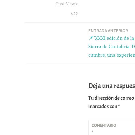
ce
ue
ha
Post Views:
bo
sk
ts
645
ok
y
A
pp
ENTRADA ANTERIOR
Navegación
📌’XXXI edición de la 
de
Sierra de Cantabria:
cumbre, una experien
entradas
Deja una respues
Tu dirección de correo
marcados con
*
COMENTARIO
*