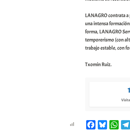
LANAGRO contrata a pe
una intensa formación 
forma, LANAGRO Servici
temporerismo (con alt
trabajo estable, con fo
Txomin Ruiz.
Visita
Fa
Bl
W