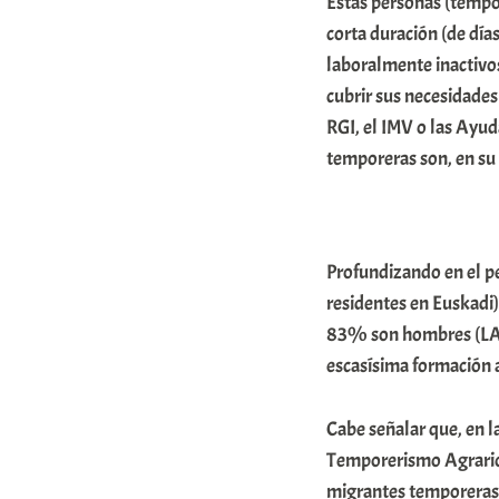
Estas personas (tempo
o
corta duración (de día
m
laboralmente inactivos
u
cubrir sus necesidades 
RGI, el IMV o las Ayu
n
temporeras son, en su 
i
t
a
t
Profundizando en el pe
residentes en Euskadi)
e
83% son hombres (LAN
a
escasísima formación a
Cabe señalar que, en l
Temporerismo Agrario, 
migrantes temporeras 