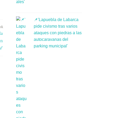
📌'Lapuebla de Labarca
pide civismo tras varios
DA
ataques con piedras a las
la
autocaravanas del
on
parking municipal'
!’