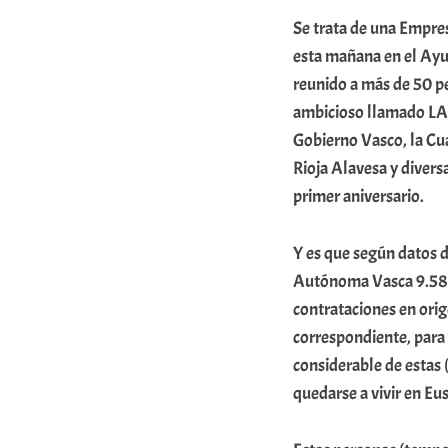
A
Se trata de una Empres
r
esta mañana en el Ayu
a
reunido a más de 50 p
ambicioso llamado LAN
b
Gobierno Vasco, la Cuad
a
Rioja Alavesa y diver
r
primer aniversario.
E
r
Y es que según datos 
r
Autónoma Vasca 9.587
i
contrataciones en orig
correspondiente, para 
o
considerable de estas
x
quedarse a vivir en Eu
a
K