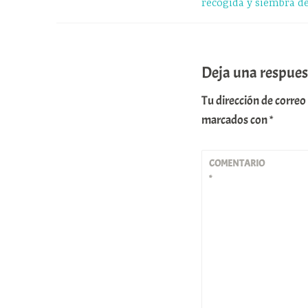
recogida y siembra de
p
a
r
entradas
m
t
i
Deja una respues
r
Tu dirección de correo
marcados con
*
COMENTARIO
*