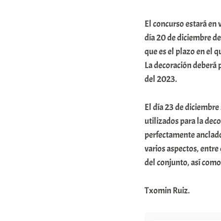
m
El concurso estará en v
u
día 20 de diciembre de
n
que es el plazo en el 
i
La decoración deberá p
t
del 2023.
a
t
El día 23 de diciembre
utilizados para la deco
e
perfectamente anclados
a
varios aspectos, entre 
del conjunto, así como
Txomin Ruiz.