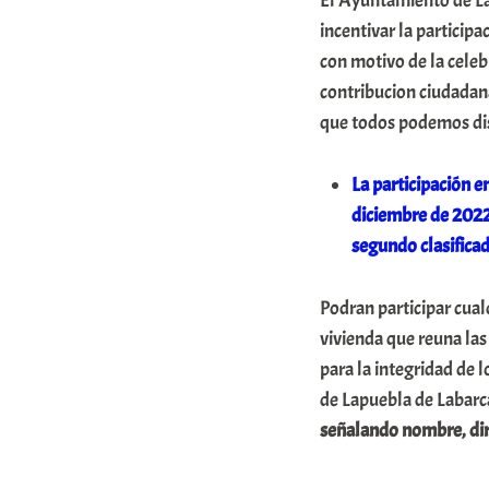
El Ayuntamiento de La
r
incentivar la particip
a
con motivo de la celebr
contribucion ciudadana 
b
que todos podemos dis
a
r
La participación e
E
diciembre de 2022 
r
segundo clasifica
r
i
Podran participar cual
vivienda que reuna las
o
para la integridad de 
x
de Lapuebla de Labarc
a
señalando nombre, dire
K
o