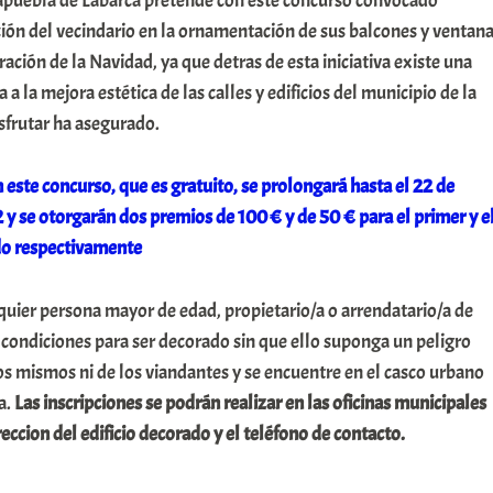
puebla de Labarca pretende con este concurso convocado
ación del vecindario en la ornamentación de sus balcones y ventan
ación de la Navidad, ya que detras de esta iniciativa existe una
a la mejora estética de las calles y edificios del municipio de la
frutar ha asegurado.
n este concurso, que es gratuito, se prolongará hasta el 22 de
y se otorgarán dos premios de 100 € y de 50 € para el primer y e
do respectivamente
quier persona mayor de edad, propietario/a o arrendatario/a de
 condiciones para ser decorado sin que ello suponga un peligro
los mismos ni de los viandantes y se encuentre en el casco urbano
a.
Las inscripciones se podrán realizar en las oficinas municipales
ccion del edificio decorado y el teléfono de contacto.