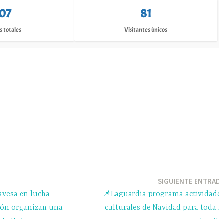
107
81
s totales
Visitantes únicos
SIGUIENTE ENTRA
avesa en lucha
📌Laguardia programa actividad
ción organizan una
culturales de Navidad para toda 