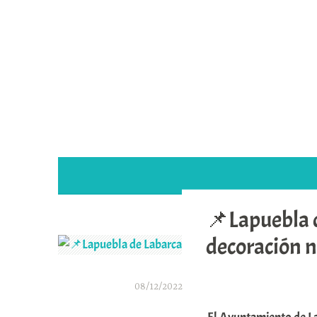
Saltar
al
contenido
📌Lapuebla 
decoración 
08/12/2022
A