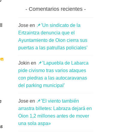
o
Comentarios recientes
II
Jose
en
📌’Un sindicato de la
Ertzaintza denuncia que el
Ayuntamiento de Oion cierra sus
puertas a las patrullas policiales’
on
Jokin
en
📌’Lapuebla de Labarca
pide civismo tras varios ataques
con piedras a las autocaravanas
del parking municipal’
e
Jose
en
📌’El viento también
arrastra billetes: Labraza dejará en
Oion 1,2 millones antes de mover
una sola aspa»
as