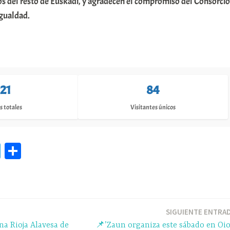
os del resto de Euskadi, y agradecen el compromiso del Consorcio
igualdad.
121
84
s totales
Visitantes únicos
Te
C
le
o
gr
m
a
pa
m
rti
SIGUIENTE ENTRA
ena Rioja Alavesa de
📌’Zaun organiza este sábado en Oi