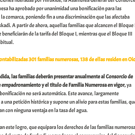
aciones lideradas por Hirukide, la Asamblea General del Consorci
vesa ha aprobado por unanimidad una bonificación para las
la comarca, poniendo fin a una discriminación que las afectaba
adi. A partir de ahora, aquellas familias que alcancen el Bloque 
beneficiarán de la tarifa del Bloque I, mientras que el Bloque III
bitual.
ontabilizadas 301 familias numerosas, 138 de ellas residen en Oi
dida, las familias deberán presentar anualmente al Consorcio de
de empadronamiento y el título de Familia Numerosa en vigor,
ya
a bonificación no será automática. Este avance, largamente
una petición histórica y supone un alivio para estas familias, qu
n con ninguna ventaja en la tasa del agua.
n este logro, que equipara los derechos de las familias numeros