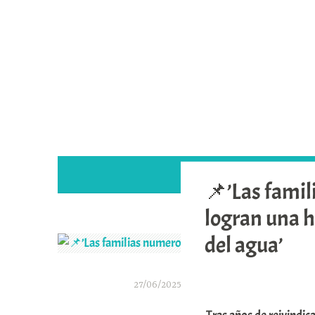
Saltar
al
contenido
📌’Las famil
logran una hi
del agua’
27/06/2025
A