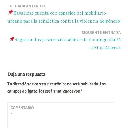
ok
y
A
a
pa
Navegación
ENTRADA ANTERIOR
pp
m
rti
Navaridas cuenta con espacios del mobiliario
r
de
urbano para la señalética contra la violencia de género
entradas
SIGUIENTE ENTRADA
Regresan los paseos saludables este domingo día 29
a Ríoja Alavesa
Deja una respuesta
Tu dirección de correo electrónico no será publicada.
Los
campos obligatorios están marcados con
*
COMENTARIO
*