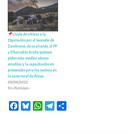
Lluvia de críticas a la
Diputación por el incendio de
Zambrana, de su alcalde, el PP
y Elkarrekin Araba quienes
piden más medios aéreos
estables y la capacitación en
prevención para los vecinos en
la zona rural de Álava
08/08/2022
En «Noticias»
Fa
Bl
W
Te
C
ce
ue
ha
le
o
bo
sk
ts
gr
m