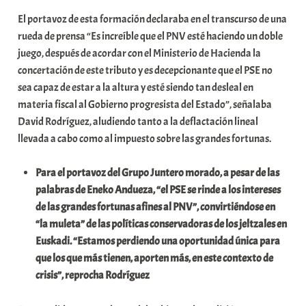
El portavoz de esta formación declaraba en el transcurso de una
rueda de prensa “Es increíble que el PNV esté haciendo un doble
juego, después de acordar con el Ministerio de Hacienda la
concertación de este tributo y es decepcionante que el PSE no
sea capaz de estar a la altura y esté siendo tan desleal en
materia fiscal al Gobierno progresista del Estado”, señalaba
David Rodríguez, aludiendo tanto a la deflactación lineal
llevada a cabo como al impuesto sobre las grandes fortunas.
Para el portavoz del Grupo Juntero morado, a pesar de las
palabras de Eneko Andueza, “el PSE se rinde a los intereses
de las grandes fortunas afines al PNV”, convirtiéndose en
“la muleta” de las políticas conservadoras de los jeltzales en
Euskadi. “Estamos perdiendo una oportunidad única para
que los que más tienen, aporten más, en este contexto de
crisis”, reprocha Rodríguez