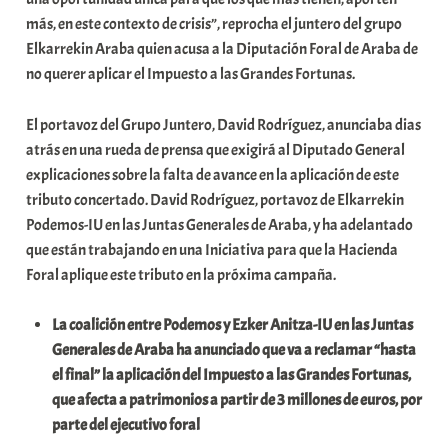
i
más, en este contexto de crisis”, reprocha el juntero del grupo
t
Elkarrekin Araba quien acusa a la Diputación Foral de Araba de
a
no querer aplicar el Impuesto a las Grandes Fortunas.
t
e
El portavoz del Grupo Juntero, David Rodríguez, anunciaba dias
a
atrás en una rueda de prensa que exigirá al Diputado General
explicaciones sobre la falta de avance en la aplicación de este
tributo concertado. David Rodríguez, portavoz de Elkarrekin
Podemos-IU en las Juntas Generales de Araba, y ha adelantado
que están trabajando en una Iniciativa para que la Hacienda
Foral aplique este tributo en la próxima campaña.
La coalición entre Podemos y Ezker Anitza-IU en las Juntas
Generales de Araba ha anunciado que va a reclamar “hasta
el final” la aplicación del Impuesto a las Grandes Fortunas,
que afecta a patrimonios a partir de 3 millones de euros, por
parte del ejecutivo foral