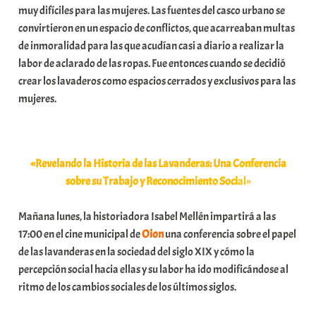
muy difíciles para las mujeres. Las fuentes del casco urbano se
a
convirtieron en un espacio de conflictos, que acarreaban multas
t
de inmoralidad para las que acudían casi a diario a realizar la
e
labor de aclarado de las ropas. Fue entonces cuando se decidió
a
crear los lavaderos como espacios cerrados y exclusivos para las
mujeres.
«Revelando la Historia de las Lavanderas: Una Conferencia
sobre su Trabajo y Reconocimiento
Soci
al»
Mañana lunes, la historiadora Isabel Mellén impartirá a las
17:00 en el cine municipal de
Oion
una conferencia sobre el papel
de las lavanderas en la sociedad del siglo XIX y cómo la
percepción social hacia ellas y su labor ha ido modificándose al
ritmo de los cambios sociales de los últimos siglos.