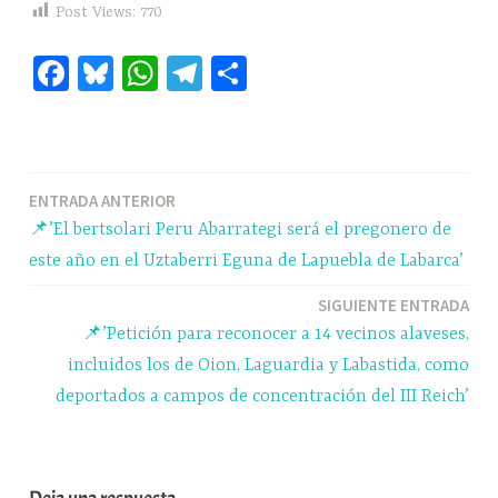
Post Views:
770
Fa
Bl
W
Te
C
ce
ue
ha
le
o
bo
sk
ts
gr
m
ok
y
A
a
pa
Navegación
ENTRADA ANTERIOR
pp
m
rti
📌’El bertsolari Peru Abarrategi será el pregonero de
r
de
este año en el Uztaberri Eguna de Lapuebla de Labarca’
entradas
SIGUIENTE ENTRADA
📌’Petición para reconocer a 14 vecinos alaveses,
incluidos los de Oion, Laguardia y Labastida, como
deportados a campos de concentración del III Reich’