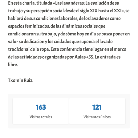
En esta charla, titulada «Las lavanderas: La evolución de su
trabajo y su percepción social desde el siglo XIX hasta el XXI», se
hablará de sus condiciones laborales, de los lavaderos como
espacios feminizados, de las dinámicas sociales que
condicionaron su trabajo, y de cómo hoy en día se busca poner en
valor su dedicación y los cuidados que suponía el lavado
tradicional de la ropa. Esta conferencia tiene lugar en el marco
de las actividades organizadas por Aulas +55. La entrada es
libre.
Txomin Ruiz.
163
121
Visitas totales
Visitantes únicos