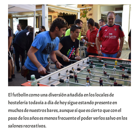
r
a
b
a
r
E
r
r
i
o
x
a
K
El futbolín como una diversión añadida en los locales de
o
hostelería todavía a día de hoy sigue estando presente en
m
muchos de nuestros bares, aunque sí que es cierto que con el
u
paso de los años es menos frecuente el poder verlos salvo en los
n
salones recreativos.
i