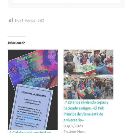
Post Views:
685
Relacionado
📌25 años sirviendo copas y
haciendo amigos: «El Pub
Príncipe de Viana está de
aniversario»
03/07/2023
En «Noticias»
📌 Colaboración vecinal en