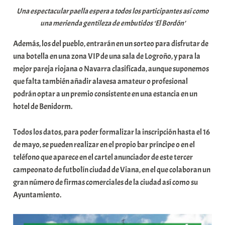
Una espectacular paella espera a todos los participantes así como
una merienda gentileza de embutidos ‘El Bordón’
Además, los del pueblo, entrarán en un sorteo para disfrutar de
una botella en una zona VIP de una sala de Logroño, y para la
mejor pareja riojana o Navarra clasificada, aunque suponemos
que falta también añadir alavesa amateur o profesional
podrán optar a un premio consistente en una estancia en un
hotel de Benidorm.
Todos los datos, para poder formalizar la inscripción hasta el 16
de mayo, se pueden realizar en el propio bar príncipe o en el
teléfono que aparece en el cartel anunciador de este tercer
campeonato de futbolín ciudad de Viana, en el que colaboran un
gran número de firmas comerciales de la ciudad así como su
Ayuntamiento.