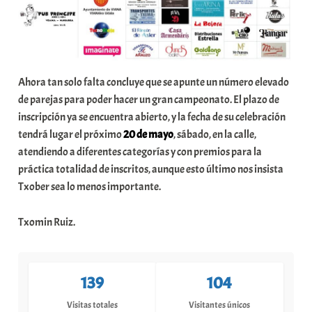
Ahora tan solo falta concluye que se apunte un número elevado
de parejas para poder hacer un gran campeonato. El plazo de
inscripción ya se encuentra abierto, y la fecha de su celebración
tendrá lugar el próximo
20 de mayo
, sábado, en la calle,
atendiendo a diferentes categorías y con premios para la
práctica totalidad de inscritos, aunque esto último nos insista
Txober sea lo menos importante.
Txomin Ruiz.
139
104
Visitas totales
Visitantes únicos