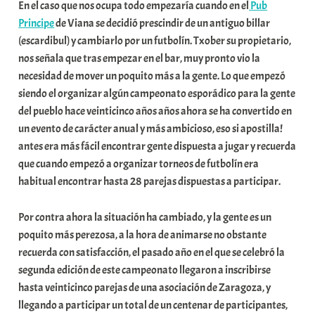
t
En el caso que nos ocupa todo empezaría cuando en el
Pub
a
Principe
de Viana se decidió prescindir de un antiguo billar
t
(escardibul) y cambiarlo por un futbolín. Txober su propietario,
e
nos señala que tras empezar en el bar, muy pronto vio la
a
necesidad de mover un poquito más a la gente. Lo que empezó
siendo el organizar algún campeonato esporádico para la gente
del pueblo hace veinticinco años años ahora se ha convertido en
un evento de carácter anual y más ambicioso, eso si apostilla!
antes era más fácil encontrar gente dispuesta a jugar y recuerda
que cuando empezó a organizar torneos de futbolín era
habitual encontrar hasta 28 parejas dispuestas a participar.
Por contra ahora la situación ha cambiado, y la gente es un
poquito más perezosa, a la hora de animarse no obstante
recuerda con satisfacción, el pasado año en el que se celebró la
segunda edición de este campeonato llegaron a inscribirse
hasta veinticinco parejas de una asociación de Zaragoza, y
llegando a participar un total de un centenar de participantes,