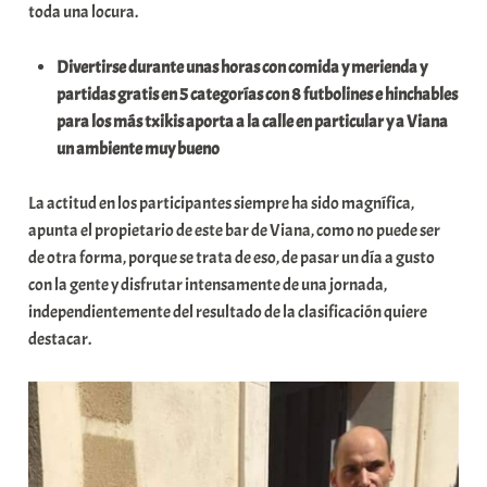
toda una locura.
Divertirse durante unas horas con comida y merienda y
partidas gratis en 5 categorías con 8 futbolines e hinchables
para los más txikis aporta a la calle en particular y a Viana
un ambiente muy bueno
La actitud en los participantes siempre ha sido magnífica,
apunta el propietario de este bar de Viana, como no puede ser
de otra forma, porque se trata de eso, de pasar un día a gusto
con la gente y disfrutar intensamente de una jornada,
independientemente del resultado de la clasificación quiere
destacar.