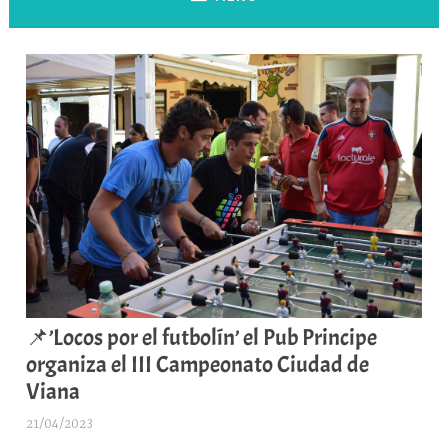
📌’Locos por el futbolín’ el Pub Principe
organiza el III Campeonato Ciudad de
Viana
21/04/2023
A