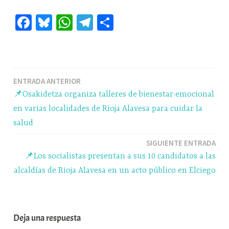
Fa
Bl
W
Te
C
ce
ue
ha
le
o
bo
sk
ts
gr
m
ok
y
A
a
pa
Navegación
ENTRADA ANTERIOR
pp
m
rti
📌Osakidetza organiza talleres de bienestar emocional
r
de
en varias localidades de Rioja Alavesa para cuidar la
entradas
salud
SIGUIENTE ENTRADA
📌Los socialistas presentan a sus 10 candidatos a las
alcaldías de Rioja Alavesa en un acto público en Elciego
Deja una respuesta