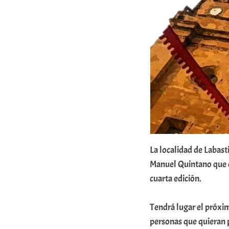
b
a
r
E
r
r
i
o
x
La localidad de Labast
a
Manuel Quintano que d
K
cuarta edición.
o
m
Tendrá lugar el próxim
u
personas que quieran 