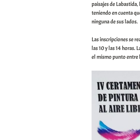
n
paisajes de Labastida, 
teniendo en cuenta qu
i
ninguna de sus lados.
t
a
Las inscripciones se r
t
las 10 y las 14 horas. 
e
el mismo punto entre la
a