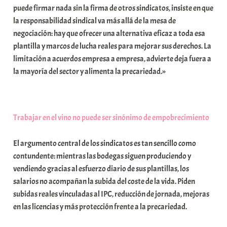
puede firmar nada sin la firma de otros sindicatos, insiste en que
a
la responsabilidad sindical va más allá de la mesa de
t
negociación: hay que ofrecer una alternativa eficaz a toda esa
e
plantilla y marcos de lucha reales para mejorar sus derechos. La
a
limitación a acuerdos empresa a empresa, advierte deja fuera a
la mayoría del sector y alimenta la precariedad.»
Trabajar en el vino no puede ser sinónimo de empobrecimiento
El argumento central de los sindicatos es tan sencillo como
contundente: mientras las bodegas siguen produciendo y
vendiendo gracias al esfuerzo diario de sus plantillas, los
salarios no acompañan la subida del coste de la vida. Piden
subidas reales vinculadas al IPC, reducción de jornada, mejoras
en las licencias y más protección frente a la precariedad.