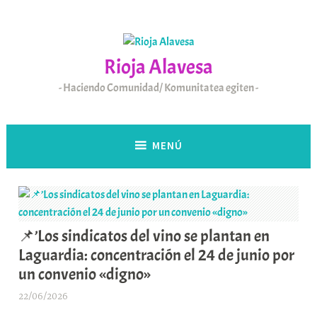
Saltar
al
contenido
Rioja Alavesa
Haciendo Comunidad/ Komunitatea egiten
MENÚ
📌’Los sindicatos del vino se plantan en
Laguardia: concentración el 24 de junio por
un convenio «digno»
22/06/2026
A
r