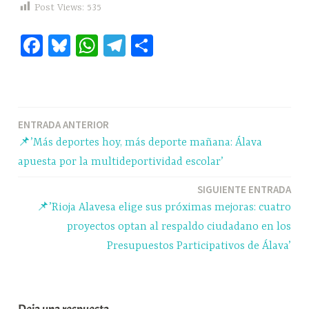
Post Views:
535
Fa
Bl
W
Te
C
ce
ue
ha
le
o
bo
sk
ts
gr
m
ok
y
A
a
pa
ENTRADA ANTERIOR
Navegación
pp
m
rti
📌’Más deportes hoy, más deporte mañana: Álava
r
de
apuesta por la multideportividad escolar’
entradas
SIGUIENTE ENTRADA
📌’Rioja Alavesa elige sus próximas mejoras: cuatro
proyectos optan al respaldo ciudadano en los
Presupuestos Participativos de Álava’