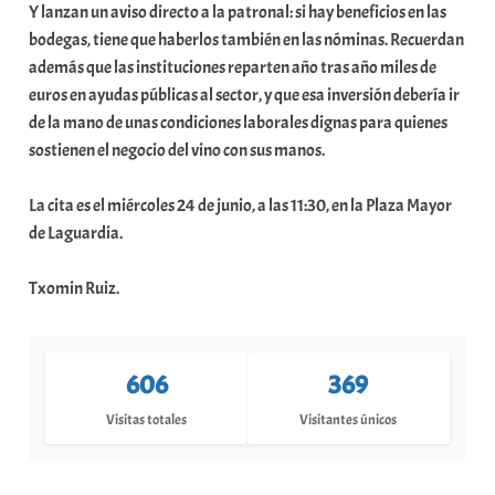
Y lanzan un aviso directo a la patronal: si hay beneficios en las
bodegas, tiene que haberlos también en las nóminas. Recuerdan
además que las instituciones reparten año tras año miles de
euros en ayudas públicas al sector, y que esa inversión debería ir
de la mano de unas condiciones laborales dignas para quienes
sostienen el negocio del vino con sus manos.
La cita es el miércoles 24 de junio, a las 11:30, en la Plaza Mayor
de Laguardia.
Txomin Ruiz.
606
369
Visitas totales
Visitantes únicos