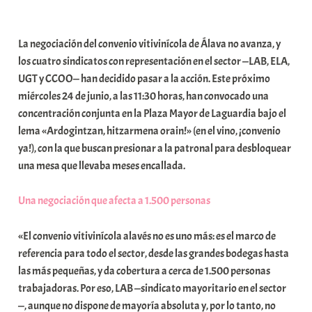
a
b
La negociación del convenio vitivinícola de Álava no avanza, y
a
los cuatro sindicatos con representación en el sector —LAB, ELA,
r
UGT y CCOO— han decidido pasar a la acción. Este próximo
E
miércoles 24 de junio, a las 11:30 horas, han convocado una
r
concentración conjunta en la Plaza Mayor de Laguardia bajo el
r
lema «Ardogintzan, hitzarmena orain!» (en el vino, ¡convenio
i
ya!), con la que buscan presionar a la patronal para desbloquear
o
una mesa que llevaba meses encallada.
x
a
Una negociación que afecta a 1.500 personas
K
o
«El convenio vitivinícola alavés no es uno más: es el marco de
m
referencia para todo el sector, desde las grandes bodegas hasta
u
las más pequeñas, y da cobertura a cerca de 1.500 personas
n
trabajadoras. Por eso, LAB —sindicato mayoritario en el sector
i
—, aunque no dispone de mayoría absoluta y, por lo tanto, no
t