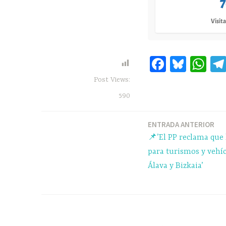
7
Visita
Fa
Bl
W
ce
ue
ha
Post Views:
bo
sk
ts
590
ok
y
A
pp
ENTRADA ANTERIOR
Navegación
📌’El PP reclama que 
de
para turismos y vehíc
Álava y Bizkaia’
entradas