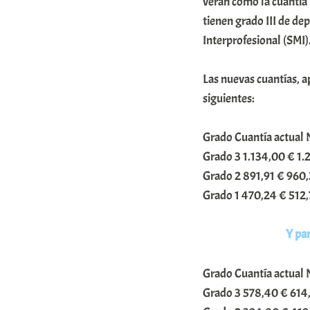
verán cómo la cuantía
m
tienen grado III de de
u
Interprofesional (SMI). 
n
Las nuevas cuantías, ap
i
siguientes:
t
a
Grado Cuantía actual N
t
Grado 3 1.134,00 € 1.
e
Grado 2 891,91 € 960
a
Grado 1 470,24 € 512
Y par
Grado Cuantía actual 
Grado 3 578,40 € 614