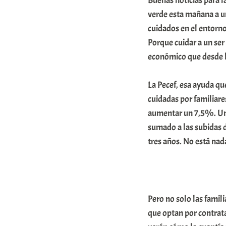
Buenas noticias para l
r
verde esta mañana a un
a
cuidados en el entorno
Porque cuidar a un ser
b
económico que desde l
a
r
La Pecef, esa ayuda q
E
cuidadas por familiare
r
aumentar un 7,5%. Un 
r
sumado a las subidas
i
tres años. No está nad
o
x
a
Pero no solo las famil
K
que optan por contrata
o