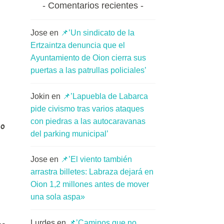
Comentarios recientes
Jose
en
📌’Un sindicato de la
Ertzaintza denuncia que el
Ayuntamiento de Oion cierra sus
puertas a las patrullas policiales’
Jokin
en
📌’Lapuebla de Labarca
pide civismo tras varios ataques
con piedras a las autocaravanas
lo
del parking municipal’
Jose
en
📌’El viento también
arrastra billetes: Labraza dejará en
Oion 1,2 millones antes de mover
una sola aspa»
Lurdes
en
📌’Caminos que no