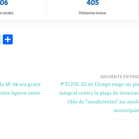
06
405
s totales
Visitantes únicos
Te
C
le
o
gr
m
a
pa
m
rti
SIGUIENTE ENTRA
la AP-68 sea gratis
📌’El PSE-EE de Elciego exige un pl
r
ulos ligeros entre
integral contra la plaga de termitas
tilda de “insuficientes” las ayud
municipale