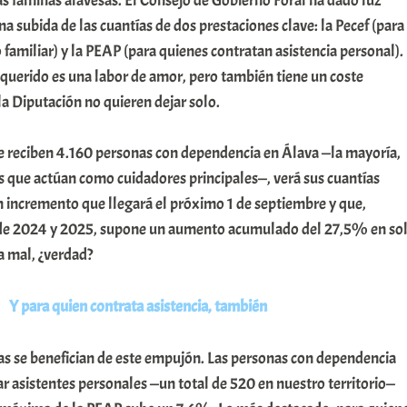
as familias alavesas. El Consejo de Gobierno Foral ha dado luz
a subida de las cuantías de dos prestaciones clave: la Pecef (para
 familiar) y la PEAP (para quienes contratan asistencia personal).
 querido es una labor de amor, pero también tiene un coste
a Diputación no quieren dejar solo.
ue reciben 4.160 personas con dependencia en Álava —la mayoría,
s que actúan como cuidadores principales—, verá sus cuantías
incremento que llegará el próximo 1 de septiembre y que,
 de 2024 y 2025, supone un aumento acumulado del 27,5% en so
a mal, ¿verdad?
Y para quien contrata asistencia, también
ias se benefician de este empujón. Las personas con dependencia
r asistentes personales —un total de 520 en nuestro territorio—