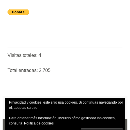
Visitas totales:
4
Total entradas:
2.705
Privacidad y cookies: este sitio usa cookies. Si continúas navegando por
él, aceptas su uso.
Para obtener más información, incluido cómo gestionar las cookies,
consulta:
Política de cookies
CREADO CON WORDPRESS
|
TEMA: DARA