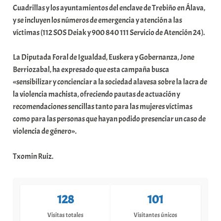
Cuadrillas y los ayuntamientos del enclave de Trebiño en Álava,
a
y se incluyen los números de emergencia y atención a las
t
víctimas (112 SOS Deiak y 900 840 111 Servicio de Atención 24).
e
a
La Diputada Foral de Igualdad, Euskera y Gobernanza, Jone
Berriozabal, ha expresado que esta campaña busca
«sensibilizar y concienciar a la sociedad alavesa sobre la lacra de
la violencia machista, ofreciendo pautas de actuación y
recomendaciones sencillas tanto para las mujeres víctimas
como para las personas que hayan podido presenciar un caso de
violencia de género».
Txomin Ruiz.
128
101
Visitas totales
Visitantes únicos