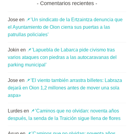
Comentarios recientes
Jose
en
📌’Un sindicato de la Ertzaintza denuncia que
el Ayuntamiento de Oion cierra sus puertas a las
patrullas policiales’
Jokin
en
📌’Lapuebla de Labarca pide civismo tras
varios ataques con piedras a las autocaravanas del
parking municipal’
Jose
en
📌’El viento también arrastra billetes: Labraza
dejará en Oion 1,2 millones antes de mover una sola
aspa»
Lurdes
en
📌’Caminos que no olvidan: noventa años
después, la senda de la Traición sigue llena de flores
Asun
en
📌’Caminos que no olvidan: noventa años