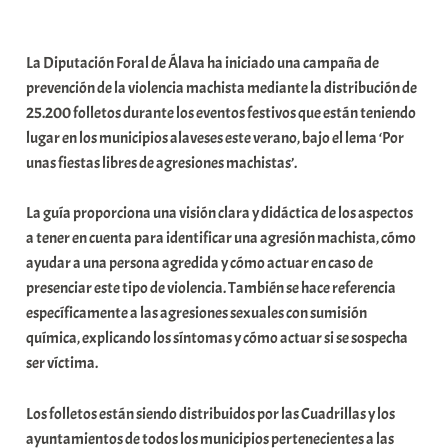
a
b
La Diputación Foral de Álava ha iniciado una campaña de
a
prevención de la violencia machista mediante la distribución de
r
25.200 folletos durante los eventos festivos que están teniendo
E
lugar en los municipios alaveses este verano, bajo el lema ‘Por
r
unas fiestas libres de agresiones machistas’.
r
i
La guía proporciona una visión clara y didáctica de los aspectos
o
a tener en cuenta para identificar una agresión machista, cómo
x
ayudar a una persona agredida y cómo actuar en caso de
a
presenciar este tipo de violencia. También se hace referencia
K
específicamente a las agresiones sexuales con sumisión
o
química, explicando los síntomas y cómo actuar si se sospecha
m
ser víctima.
u
n
Los folletos están siendo distribuidos por las Cuadrillas y los
i
ayuntamientos de todos los municipios pertenecientes a las
t