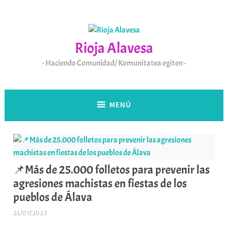
Saltar
al
contenido
Rioja Alavesa
Haciendo Comunidad/ Komunitatea egiten
MENÚ
📌Más de 25.000 folletos para prevenir las
agresiones machistas en fiestas de los
pueblos de Álava
21/07/2023
A
r