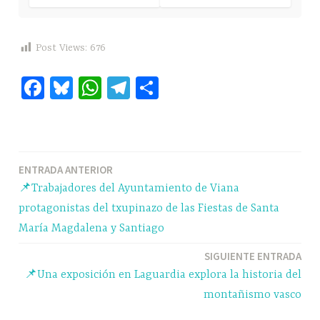
Post Views:
676
Fa
Bl
W
Te
C
ce
ue
ha
le
o
bo
sk
ts
gr
m
ok
y
A
a
pa
Navegación
ENTRADA ANTERIOR
pp
m
rti
📌Trabajadores del Ayuntamiento de Viana
r
de
protagonistas del txupinazo de las Fiestas de Santa
entradas
María Magdalena y Santiago
SIGUIENTE ENTRADA
📌Una exposición en Laguardia explora la historia del
montañismo vasco