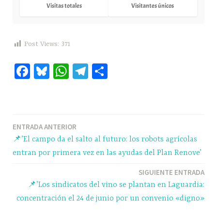
Visitas totales
Visitantes únicos
Post Views:
371
Fa
Bl
W
Te
C
ce
ue
ha
le
o
bo
sk
ts
gr
m
ok
y
A
a
pa
Navegación
ENTRADA ANTERIOR
pp
m
rti
📌’El campo da el salto al futuro: los robots agrícolas
r
de
entran por primera vez en las ayudas del Plan Renove’
entradas
SIGUIENTE ENTRADA
📌’Los sindicatos del vino se plantan en Laguardia:
concentración el 24 de junio por un convenio «digno»