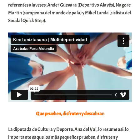
referentes alaveses: Ander Guevara (Deportivo Alavés), Nagore
a
Martín (campeona del mundo de pala) y Mikel Landa (ciclista del
t
Soudal Quick Step).
e
a
Que prueben, disfruten y descubran
La diputada de Cultura y Deporte, Ana del Val, lo resume así: lo
importante es que los más pequeños prueben, disfruten y