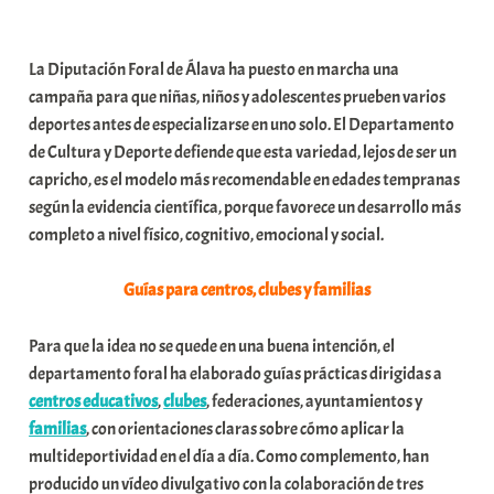
a
b
La Diputación Foral de Álava ha puesto en marcha una
a
campaña para que niñas, niños y adolescentes prueben varios
r
deportes antes de especializarse en uno solo. El Departamento
E
de Cultura y Deporte defiende que esta variedad, lejos de ser un
r
capricho, es el modelo más recomendable en edades tempranas
r
según la evidencia científica, porque favorece un desarrollo más
i
completo a nivel físico, cognitivo, emocional y social.
o
x
Guías para centros, clubes y familias
a
K
Para que la idea no se quede en una buena intención, el
o
departamento foral ha elaborado guías prácticas dirigidas a
m
centros educativos
,
clubes
, federaciones, ayuntamientos y
u
familias
, con orientaciones claras sobre cómo aplicar la
n
multideportividad en el día a día. Como complemento, han
i
producido un vídeo divulgativo con la colaboración de tres
t