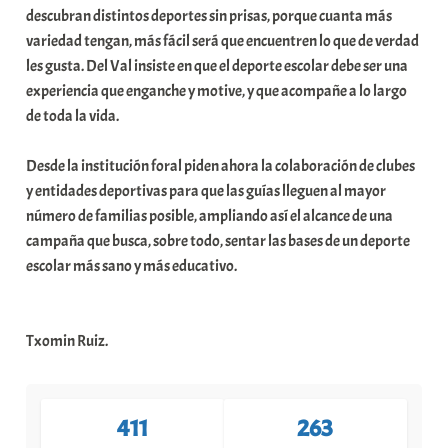
descubran distintos deportes sin prisas, porque cuanta más
variedad tengan, más fácil será que encuentren lo que de verdad
les gusta. Del Val insiste en que el deporte escolar debe ser una
experiencia que enganche y motive, y que acompañe a lo largo
de toda la vida.
Desde la institución foral piden ahora la colaboración de clubes
y entidades deportivas para que las guías lleguen al mayor
número de familias posible, ampliando así el alcance de una
campaña que busca, sobre todo, sentar las bases de un deporte
escolar más sano y más educativo.
Txomin Ruiz.
411
263