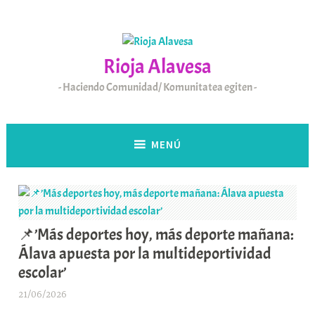
Saltar
al
contenido
Rioja Alavesa
Haciendo Comunidad/ Komunitatea egiten
MENÚ
📌’Más deportes hoy, más deporte mañana:
Álava apuesta por la multideportividad
escolar’
21/06/2026
A
r