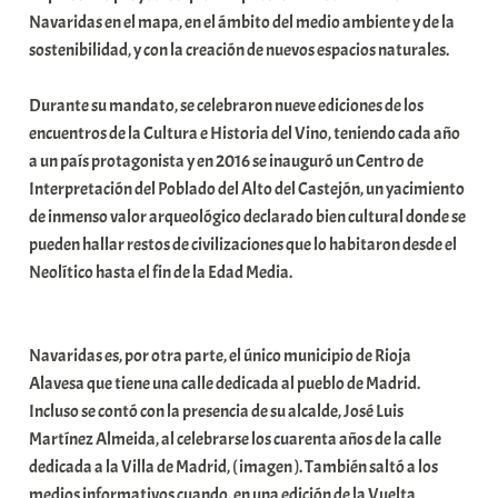
Navaridas en el mapa, en el ámbito del medio ambiente y de la
sostenibilidad, y con la creación de nuevos espacios naturales.
Durante su mandato, se celebraron nueve ediciones de los
encuentros de la Cultura e Historia del Vino, teniendo cada año
a un país protagonista y en 2016 se inauguró un Centro de
Interpretación del Poblado del Alto del Castejón, un yacimiento
de inmenso valor arqueológico declarado bien cultural donde se
pueden hallar restos de civilizaciones que lo habitaron desde el
Neolítico hasta el fin de la Edad Media.
Navaridas es, por otra parte, el único municipio de Rioja
Alavesa que tiene una calle dedicada al pueblo de Madrid.
Incluso se contó con la presencia de su alcalde, José Luis
Martínez Almeida, al celebrarse los cuarenta años de la calle
dedicada a la Villa de Madrid, ( imagen ). También saltó a los
medios informativos cuando, en una edición de la Vuelta