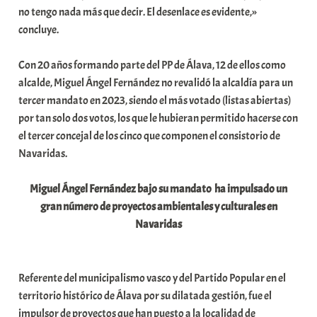
no tengo nada más que decir. El desenlace es evidente,»
i
concluye.
t
a
Con 20 años formando parte del PP de Álava, 12 de ellos como
t
alcalde, Miguel Ángel Fernández no revalidó la alcaldía para un
e
tercer mandato en 2023, siendo el más votado (listas abiertas)
a
por tan solo dos votos, los que le hubieran permitido hacerse con
el tercer concejal de los cinco que componen el consistorio de
Navaridas.
Miguel Ángel Fernández bajo su mandato ha impulsado un
gran número de proyectos ambientales y culturales en
Navaridas
Referente del municipalismo vasco y del Partido Popular en el
territorio histórico de Álava por su dilatada gestión, fue el
impulsor de proyectos que han puesto a la localidad de