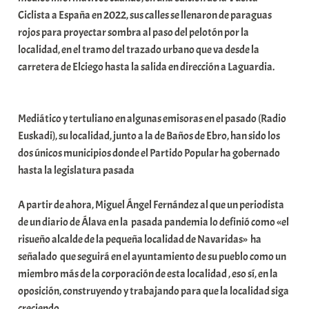
Ciclista a España en 2022, sus calles se llenaron de paraguas
rojos para proyectar sombra al paso del pelotón por la
localidad, en el tramo del trazado urbano que va desde la
carretera de Elciego hasta la salida en dirección a Laguardia.
Mediático y tertuliano en algunas emisoras en el pasado (Radio
Euskadi), su localidad, junto a la de Baños de Ebro, han sido los
dos únicos municipios donde el Partido Popular ha gobernado
hasta la legislatura pasada
A partir de ahora, Miguel Ángel Fernández al que un periodista
de un diario de Álava en la pasada pandemia lo definió como «el
risueño alcalde de la pequeña localidad de Navaridas» ha
señalado que seguirá en el ayuntamiento de su pueblo como un
miembro más de la corporación de esta localidad , eso sí, en la
oposición, construyendo y trabajando para que la localidad siga
creciendo.