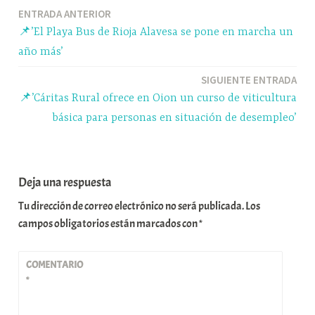
ok
y
A
a
pa
Navegación
ENTRADA ANTERIOR
pp
m
rti
📌’El Playa Bus de Rioja Alavesa se pone en marcha un
r
de
año más’
entradas
SIGUIENTE ENTRADA
📌’Cáritas Rural ofrece en Oion un curso de viticultura
básica para personas en situación de desempleo’
Deja una respuesta
Tu dirección de correo electrónico no será publicada.
Los
campos obligatorios están marcados con
*
COMENTARIO
*