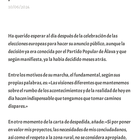
10/06/2024
A
r
a
b
Ha querido esperar al día después de la celebración de las
a
elecciones europeas para hacer su anuncio público, aunque la
r
decisión ya era conocida por el Partido Popular de Álava y que
E
según manifiesta, ya la había decidido meses atrás.
r
r
Entre los motivos de su marcha, el fundamental, según sus
i
propias palabras, es: «Las visiones diferentes que mantenemos
o
sobre el rumbo de los acontecimientos y de la realidad de hoy en
x
día hacen indispensable que tengamos que tomar caminos
a
dispares.»
K
o
En otro momento de la carta de despedida, añade: «Si por poner
m
en valor mis proyectos, las necesidades de mis conciudadanos,
u
así como el respeto a la zona rural, no se considera apropiado,
n