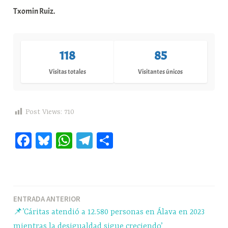
Txomin Ruiz.
118
85
Visitas totales
Visitantes únicos
Post Views:
710
Fa
Bl
W
Te
C
ce
ue
ha
le
o
bo
sk
ts
gr
m
ok
y
A
a
pa
Navegación
ENTRADA ANTERIOR
pp
m
rti
📌’Cáritas atendió a 12.580 personas en Álava en 2023
r
de
mientras la desigualdad sigue creciendo’