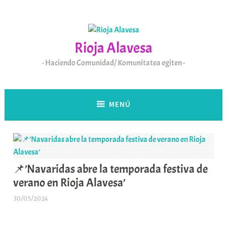
Saltar
al
contenido
Rioja Alavesa
Haciendo Comunidad/ Komunitatea egiten
MENÚ
📌’Navaridas abre la temporada festiva de
verano en Rioja Alavesa’
30/05/2024
A
r
a