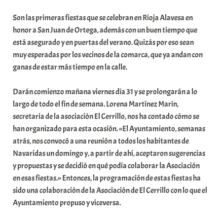
b
Son las primeras fiestas que se celebran en Rioja Alavesa en
a
honor a San Juan de Ortega, además con un buen tiempo que
r
está asegurado y en puertas del verano. Quizás por eso sean
E
muy esperadas por los vecinos de la comarca, que ya andan con
r
ganas de estar más tiempo en la calle.
r
i
Darán comienzo mañana viernes día 31 y se prolongarán a lo
o
largo de todo el fin de semana. Lorena Martínez Marín,
x
secretaria de la asociación El Cerrillo, nos ha contado cómo se
a
han organizado para esta ocasión. «El Ayuntamiento, semanas
K
atrás, nos convocó a una reunión a todos los habitantes de
o
Navaridas un domingo y, a partir de ahí, aceptaron sugerencias
m
y propuestas y se decidió en qué podía colaborar la Asociación
u
en esas fiestas.» Entonces, la programación de estas fiestas ha
n
sido una colaboración de la Asociación de El Cerrillo con lo que el
i
Ayuntamiento propuso y viceversa.
t
a