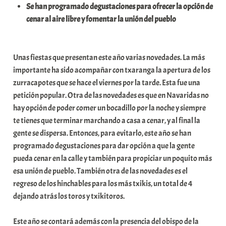
Se han programado degustaciones para ofrecer la opción de
t
cenar al aire libre y fomentar la unión del pueblo
e
a
Unas fiestas que presentan este año varias novedades. La más
importante ha sido acompañar con txaranga la apertura de los
zurracapotes que se hace el viernes por la tarde. Esta fue una
petición popular. Otra de las novedades es que en Navaridas no
hay opción de poder comer un bocadillo por la noche y siempre
te tienes que terminar marchando a casa a cenar, y al final la
gente se dispersa. Entonces, para evitarlo, este año se han
programado degustaciones para dar opción a que la gente
pueda cenar en la calle y también para propiciar un poquito más
esa unión de pueblo. También otra de las novedades es el
regreso de los hinchables para los más txikis, un total de 4
dejando atrás los toros y txikitoros.
Este año se contará además con la presencia del obispo de la