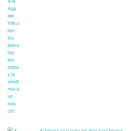
📌'Yécora ya cuenta los días para honrar