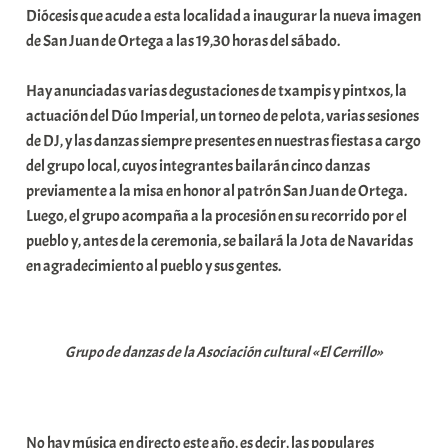
Diócesis que acude a esta localidad a inaugurar la nueva imagen
de San Juan de Ortega a las 19,30 horas del sábado.
Hay anunciadas varias degustaciones de txampis y pintxos, la
actuación del Dúo Imperial, un torneo de pelota, varias sesiones
de DJ, y las danzas siempre presentes en nuestras fiestas a cargo
del grupo local, cuyos integrantes bailarán cinco danzas
previamente a la misa en honor al patrón San Juan de Ortega.
Luego, el grupo acompaña a la procesión en su recorrido por el
pueblo y, antes de la ceremonia, se bailará la Jota de Navaridas
en agradecimiento al pueblo y sus gentes.
Grupo de danzas de la Asociación cultural «El Cerrillo»
No hay música en directo este año, es decir, las populares