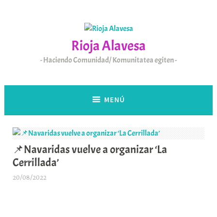
Saltar
al
contenido
Rioja Alavesa
Haciendo Comunidad/ Komunitatea egiten
MENÚ
📌Navaridas vuelve a organizar ‘La
Cerrillada’
20/08/2022
A
r
a
b