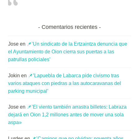
Comentarios recientes
Jose
en
📌’Un sindicato de la Ertzaintza denuncia que
el Ayuntamiento de Oion cierra sus puertas a las
patrullas policiales’
Jokin
en
📌’Lapuebla de Labarca pide civismo tras
varios ataques con piedras a las autocaravanas del
parking municipal’
Jose
en
📌’El viento también arrastra billetes: Labraza
dejará en Oion 1,2 millones antes de mover una sola
aspa»
Lurdes
en
📌’Caminos que no olvidan: noventa años