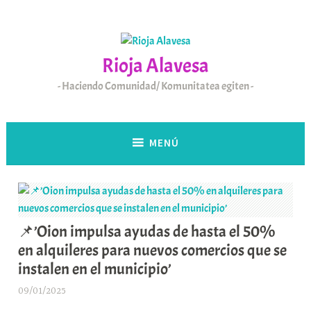
Saltar
al
contenido
Rioja Alavesa
Haciendo Comunidad/ Komunitatea egiten
MENÚ
📌’Oion impulsa ayudas de hasta el 50%
en alquileres para nuevos comercios que se
instalen en el municipio’
09/01/2025
A
r