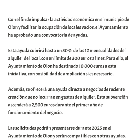
a
b
Con el fin de impulsar la actividad económica en el municipio de
a
Oion y facilitar la ocupación de locales vacíos, el Ayuntamiento
r
ha aprobado una convocatoria de ayudas.
E
r
Esta ayuda cubrirá hasta un 50% de las 12 mensualidades del
r
alquiler del local, con un límite de 300 euros al mes. Para ello, el
i
Ayuntamiento de Oion ha destinado 10,000 euros a esta
o
iniciativa, con posibilidad de ampliación si es necesario.
x
a
Además, se ofrecerá una ayuda directa a negocios de reciente
K
creación que no incurran en gastos de alquiler. Esta subvención
o
ascenderá a 2,500 euros durante el primer año de
m
funcionamiento del negocio.
u
n
Las solicitudes podrán presentarse durante 2025 en el
i
Ayuntamiento de Oion y serán compatibles con otras ayudas.
t