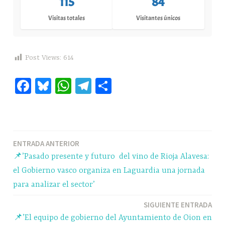
115
84
Visitas totales
Visitantes únicos
Post Views:
614
Fa
Bl
W
Te
C
ce
ue
ha
le
o
bo
sk
ts
gr
m
ok
y
A
a
pa
Navegación
ENTRADA ANTERIOR
pp
m
rti
📌’Pasado presente y futuro del vino de Rioja Alavesa:
r
de
el Gobierno vasco organiza en Laguardia una jornada
entradas
para analizar el sector’
SIGUIENTE ENTRADA
📌’El equipo de gobierno del Ayuntamiento de Oion en