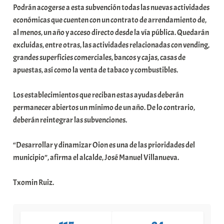
Podrán acogerse a esta subvención todas las nuevas actividades
a
económicas que cuenten con un contrato de arrendamiento de,
t
al menos, un año y acceso directo desde la vía pública. Quedarán
e
excluidas, entre otras, las actividades relacionadas con vending,
a
grandes superficies comerciales, bancos y cajas, casas de
apuestas, así como la venta de tabaco y combustibles.
Los establecimientos que reciban estas ayudas deberán
permanecer abiertos un mínimo de un año. De lo contrario,
deberán reintegrar las subvenciones.
“Desarrollar y dinamizar Oion es una de las prioridades del
municipio”, afirma el alcalde, José Manuel Villanueva.
Txomin Ruiz.