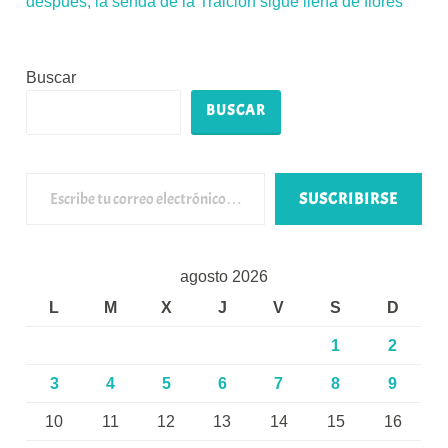
después, la senda de la Traición sigue llena de flores
Buscar
BUSCAR
Escribe tu correo electrónico…
SUSCRIBIRSE
agosto 2026
L
M
X
J
V
S
D
1
2
3
4
5
6
7
8
9
10
11
12
13
14
15
16