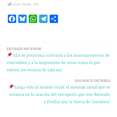
Post Views:
706
Fa
Bl
W
Te
C
ce
ue
ha
le
o
bo
sk
ts
gr
m
ok
y
A
a
pa
Navegación
ENTRADA ANTERIOR
pp
m
rti
’ELA se posiciona contraria a los macroproyectos de
r
de
renovables y a la imposición de otros como el que
entradas
sufren los vecinos de Labraza’
SIGUIENTE ENTRADA
’Larga vida al mundo rural: el mensaje anual que se
renueva en la marcha del estraperlo que une Bernedo
y Elvillar por la Sierra de Cantabria’