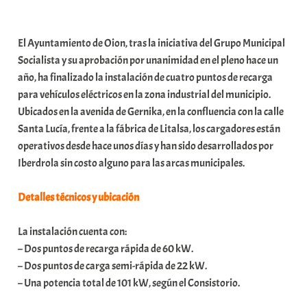
a
b
El Ayuntamiento de Oion, tras la iniciativa del Grupo Municipal
a
Socialista y su aprobación por unanimidad en el pleno hace un
r
año, ha finalizado la instalación de cuatro puntos de recarga
E
para vehículos eléctricos en la zona industrial del municipio.
r
Ubicados en la avenida de Gernika, en la confluencia con la calle
r
Santa Lucía, frente a la fábrica de Litalsa, los cargadores están
i
operativos desde hace unos días y han sido desarrollados por
o
Iberdrola sin costo alguno para las arcas municipales.
x
a
Detalles técnicos y ubicación
K
o
La instalación cuenta con:
m
– Dos puntos de recarga rápida de 60 kW.
u
– Dos puntos de carga semi-rápida de 22 kW.
n
– Una potencia total de 101 kW, según el Consistorio.
i
t