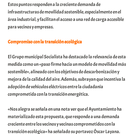
Estos puntos responden a la creciente demanda de
a
infraestructuras de movilidad sostenible, especialmente en el
t
área industrial, y facilitan el acceso a una red de carga accesible
e
para vecinos y empresas.
a
Compromiso con la transición ecológica
El Grupo municipal Socialista ha destacado la relevancia de esta
medida como un «paso firme hacia un modelo de movilidad más
sostenible», alineado con los objetivos de descarbonización y
mejora de la calidad del aire. Además, subrayan que incentiva la
adopción de vehículos eléctricos entre la ciudadanía
comprometida con la transición energética.
«Nos alegra se señala en una nota ver que el Ayuntamiento ha
materializado esta propuesta, que responde a una demanda
creciente entre los vecinos y vecinas comprometidos con la
transición ecológica» ha señalado su portavoz Óscar Layana.