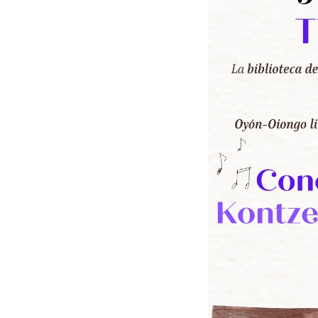
t
a
t
e
a