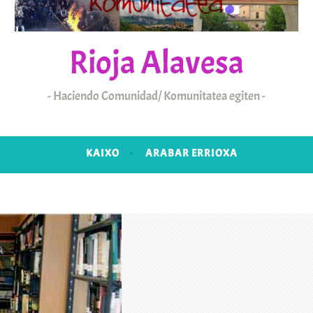
Rioja Alavesa
Haciendo Comunidad/ Komunitatea egiten
KAIXO
ARABAR ERRIOXA