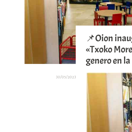
📌Oion inaug
«Txoko More
genero en la 
30/05/2023
A
r
a
b
a