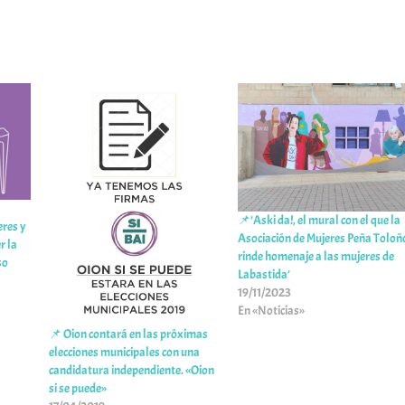
📌’Aski da!, el mural con el que la
res y
Asociación de Mujeres Peña Toloñ
r la
rinde homenaje a las mujeres de
so
Labastida’
19/11/2023
En «Noticias»
📌 Oion contará en las próximas
elecciones municipales con una
candidatura independiente. «Oion
si se puede»