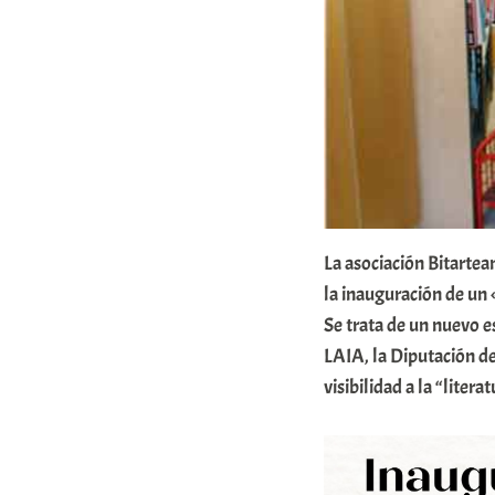
r
E
r
r
i
o
x
a
La asociación Bitartea
K
la inauguración de un 
Se trata de un nuevo e
o
LAIA, la Diputación d
m
visibilidad a la “litera
u
n
i