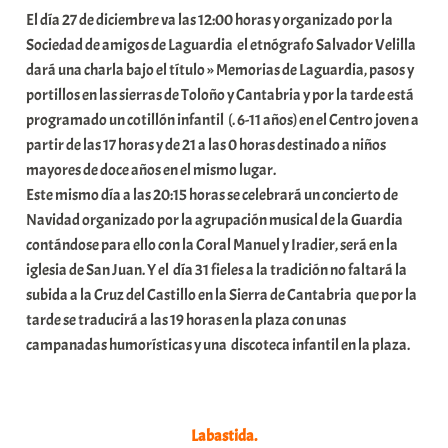
El día 27 de diciembre va las 12:00 horas y organizado por la
Sociedad de amigos de Laguardia el etnógrafo Salvador Velilla
dará una charla bajo el título » Memorias de Laguardia, pasos y
portillos en las sierras de Toloño y Cantabria y por la tarde está
programado un cotillón infantil (. 6-11 años) en el Centro joven a
partir de las 17 horas y de 21 a las 0 horas destinado a niños
mayores de doce años en el mismo lugar.
Este mismo día a las 20:15 horas se celebrará un concierto de
Navidad organizado por la agrupación musical de la Guardia
contándose para ello con la Coral Manuel y Iradier, será en la
iglesia de San Juan. Y el día 31 fieles a la tradición no faltará la
subida a la Cruz del Castillo en la Sierra de Cantabria que por la
tarde se traducirá a las 19 horas en la plaza con unas
campanadas humorísticas y una discoteca infantil en la plaza.
Labastida.