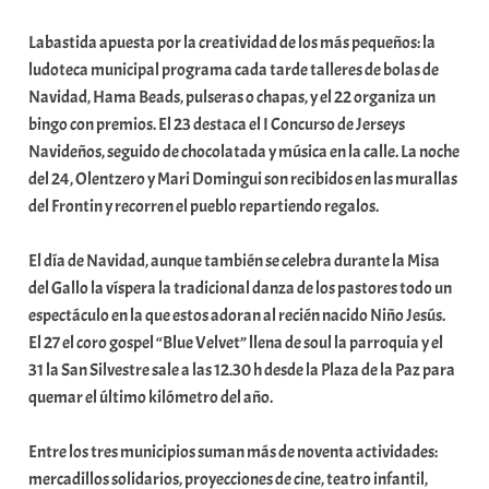
Labastida apuesta por la creatividad de los más pequeños: la
ludoteca municipal programa cada tarde talleres de bolas de
Navidad, Hama Beads, pulseras o chapas, y el 22 organiza un
bingo con premios. El 23 destaca el I Concurso de Jerseys
Navideños, seguido de chocolatada y música en la calle. La noche
del 24, Olentzero y Mari Domingui son recibidos en las murallas
del Frontin y recorren el pueblo repartiendo regalos.
El día de Navidad, aunque también se celebra durante la Misa
del Gallo la víspera la tradicional danza de los pastores todo un
espectáculo en la que estos adoran al recién nacido Niño Jesús.
El 27 el coro gospel “Blue Velvet” llena de soul la parroquia y el
31 la San Silvestre sale a las 12.30 h desde la Plaza de la Paz para
quemar el último kilómetro del año.
Entre los tres municipios suman más de noventa actividades:
mercadillos solidarios, proyecciones de cine, teatro infantil,