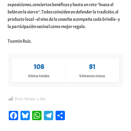
exposiciones, conciertos benéficos y hasta un reto “busca el
belén en la sierra”. Todos coinciden en defender la tradición, el
producto local –el vino de la cosecha acompaña cada brindis– y
la participación vecinal como mejor regalo.
Txomin Ruiz.
108
81
Visitas totales
Visitantes únicos
Post Views:
1.381
Fa
Bl
W
Te
C
ce
ue
ha
le
o