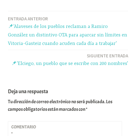
bo
sk
ts
gr
m
ok
y
A
a
pa
Navegación
ENTRADA ANTERIOR
pp
m
rti
📌’Alaveses de los pueblos reclaman a Ramiro
r
de
González un distintivo OTA para aparcar sin límites en
entradas
Vitoria-Gasteiz cuando acuden cada día a trabajar’
SIGUIENTE ENTRADA
📌’Elciego, un pueblo que se escribe con 200 nombres’
Deja una respuesta
Tu dirección de correo electrónico no será publicada.
Los
campos obligatorios están marcados con
*
COMENTARIO
*