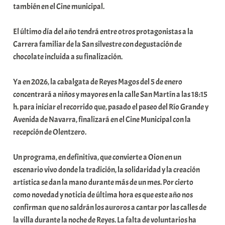
también en el Cine municipal.
El último día del año tendrá entre otros protagonistas a la
Carrera familiar de la San silvestre con degustación de
chocolate incluida a su finalización.
Ya en 2026, la cabalgata de Reyes Magos del 5 de enero
concentrará a niños y mayores en la calle San Martín a las 18:15
h. para iniciar el recorrido que, pasado el paseo del Río Grande y
Avenida de Navarra, finalizará en el Cine Municipal con la
recepción de Olentzero.
Un programa, en definitiva, que convierte a Oion en un
escenario vivo donde la tradición, la solidaridad y la creación
artística se dan la mano durante más de un mes. Por cierto
como novedad y noticia de última hora es que este año nos
confirman que no saldrán los auroros a cantar por las calles de
la villa durante la noche de Reyes. La falta de voluntarios ha