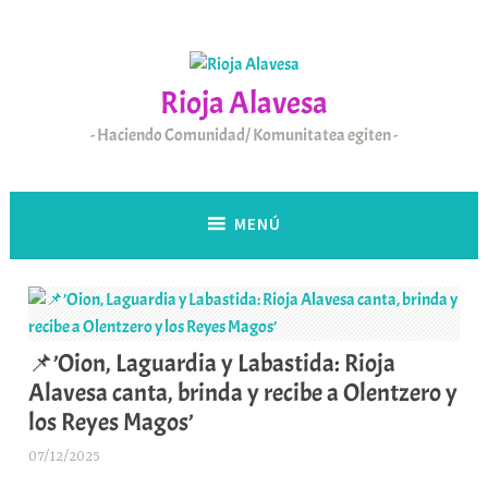
Saltar
al
contenido
Rioja Alavesa
Haciendo Comunidad/ Komunitatea egiten
MENÚ
📌’Oion, Laguardia y Labastida: Rioja
Alavesa canta, brinda y recibe a Olentzero y
los Reyes Magos’
07/12/2025
A
r