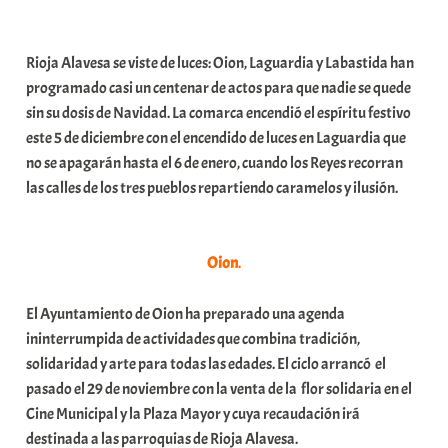
a
b
Rioja Alavesa se viste de luces: Oion, Laguardia y Labastida han
a
programado casi un centenar de actos para que nadie se quede
r
sin su dosis de Navidad. La comarca encendió el espíritu festivo
E
este 5 de diciembre con el encendido de luces en Laguardia que
r
no se apagarán hasta el 6 de enero, cuando los Reyes recorran
r
las calles de los tres pueblos repartiendo caramelos y ilusión.
i
o
x
Oion
.
a
K
El Ayuntamiento de Oion ha preparado una agenda
o
ininterrumpida de actividades que combina tradición,
m
solidaridad y arte para todas las edades. El ciclo arrancó el
u
pasado el 29 de noviembre con la venta de la flor solidaria en el
n
Cine Municipal y la Plaza Mayor y cuya recaudación irá
i
destinada a las parroquias de Rioja Alavesa.
t