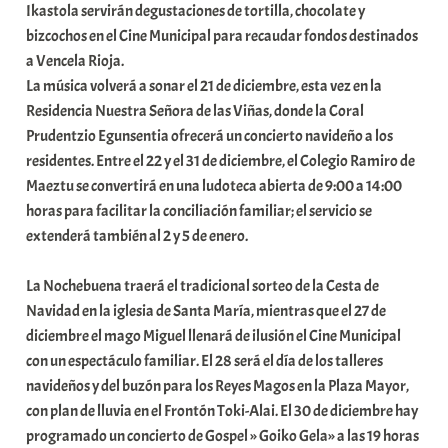
Ikastola servirán degustaciones de tortilla, chocolate y
bizcochos en el Cine Municipal para recaudar fondos destinados
a Vencela Rioja.
La música volverá a sonar el 21 de diciembre, esta vez en la
Residencia Nuestra Señora de las Viñas, donde la Coral
Prudentzio Egunsentia ofrecerá un concierto navideño a los
residentes. Entre el 22 y el 31 de diciembre, el Colegio Ramiro de
Maeztu se convertirá en una ludoteca abierta de 9:00 a 14:00
horas para facilitar la conciliación familiar; el servicio se
extenderá también al 2 y 5 de enero.
La Nochebuena traerá el tradicional sorteo de la Cesta de
Navidad en la iglesia de Santa María, mientras que el 27 de
diciembre el mago Miguel llenará de ilusión el Cine Municipal
con un espectáculo familiar. El 28 será el día de los talleres
navideños y del buzón para los Reyes Magos en la Plaza Mayor,
con plan de lluvia en el Frontón Toki-Alai. El 30 de diciembre hay
programado un concierto de Gospel » Goiko Gela» a las 19 horas