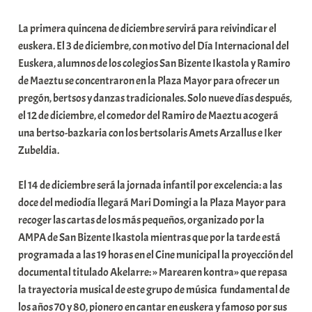
a
La primera quincena de diciembre servirá para reivindicar el
t
euskera. El 3 de diciembre, con motivo del Día Internacional del
e
Euskera, alumnos de los colegios San Bizente Ikastola y Ramiro
a
de Maeztu se concentraron en la Plaza Mayor para ofrecer un
pregón, bertsos y danzas tradicionales. Solo nueve días después,
el 12 de diciembre, el comedor del Ramiro de Maeztu acogerá
una bertso-bazkaria con los bertsolaris Amets Arzallus e Iker
Zubeldia.
El 14 de diciembre será la jornada infantil por excelencia: a las
doce del mediodía llegará Mari Domingi a la Plaza Mayor para
recoger las cartas de los más pequeños, organizado por la
AMPA de San Bizente Ikastola mientras que por la tarde está
programada a las 19 horas en el Cine municipal la proyección del
documental titulado Akelarre: » Marearen kontra» que repasa
la trayectoria musical de este grupo de música fundamental de
los años 70 y 80, pionero en cantar en euskera y famoso por sus