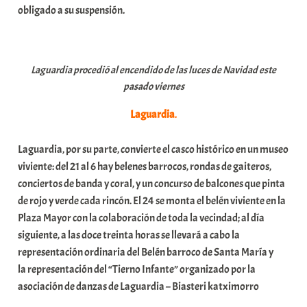
obligado a su suspensión.
Laguardia procedió al encendido de las luces de Navidad este
pasado viernes
Laguardia
.
Laguardia, por su parte, convierte el casco histórico en un museo
viviente: del 21 al 6 hay belenes barrocos, rondas de gaiteros,
conciertos de banda y coral, y un concurso de balcones que pinta
de rojo y verde cada rincón. El 24 se monta el belén viviente en la
Plaza Mayor con la colaboración de toda la vecindad; al día
siguiente, a las doce treinta horas se llevará a cabo la
representación ordinaria del Belén barroco de Santa María y
la representación del “Tierno Infante” organizado por la
asociación de danzas de Laguardia – Biasteri katximorro