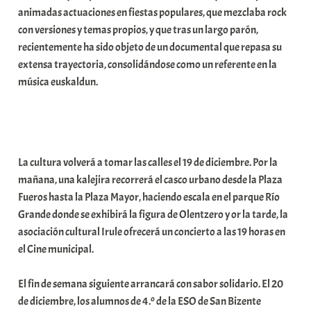
animadas actuaciones en fiestas populares, que mezclaba rock
con versiones y temas propios, y que tras un largo parón,
recientemente ha sido objeto de un documental que repasa su
extensa trayectoria, consolidándose como un referente en la
música euskaldun.
La cultura volverá a tomar las calles el 19 de diciembre. Por la
mañana, una kalejira recorrerá el casco urbano desde la Plaza
Fueros hasta la Plaza Mayor, haciendo escala en el parque Río
Grande donde se exhibirá la figura de Olentzero y or la tarde, la
asociación cultural Irule ofrecerá un concierto a las 19 horas en
el Cine municipal.
El fin de semana siguiente arrancará con sabor solidario. El 20
de diciembre, los alumnos de 4.º de la ESO de San Bizente