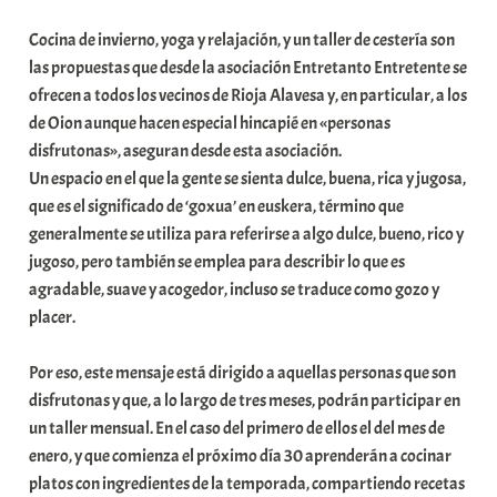
b
Cocina de invierno, yoga y relajación, y un taller de cestería son
a
las propuestas que desde la asociación Entretanto Entretente se
r
ofrecen a todos los vecinos de Rioja Alavesa y, en particular, a los
E
de Oion aunque hacen especial hincapié en «personas
r
disfrutonas», aseguran desde esta asociación.
r
Un espacio en el que la gente se sienta dulce, buena, rica y jugosa,
i
que es el significado de ‘goxua’ en euskera, término que
o
generalmente se utiliza para referirse a algo dulce, bueno, rico y
x
jugoso, pero también se emplea para describir lo que es
a
agradable, suave y acogedor, incluso se traduce como gozo y
K
placer.
o
m
Por eso, este mensaje está dirigido a aquellas personas que son
u
disfrutonas y que, a lo largo de tres meses, podrán participar en
n
un taller mensual. En el caso del primero de ellos el del mes de
i
enero, y que comienza el próximo día 30 aprenderán a cocinar
t
platos con ingredientes de la temporada, compartiendo recetas
a