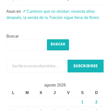
Asun
en
📌’Caminos que no olvidan: noventa años
después, la senda de la Traición sigue llena de flores
Buscar
BUSCAR
Escribe tu correo electrónico…
SUSCRIBIRSE
agosto 2026
L
M
X
J
V
S
D
1
2