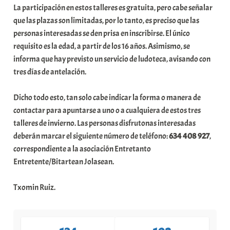
La participación en estos talleres es gratuita, pero cabe señalar
que las plazas son limitadas, por lo tanto, es preciso que las
personas interesadas se den prisa en inscribirse. El único
requisito es la edad, a partir de los 16 años. Asimismo, se
informa que hay previsto un servicio de ludoteca, avisando con
tres días de antelación.
Dicho todo esto, tan solo cabe indicar la forma o manera de
contactar para apuntarse a uno o a cualquiera de estos tres
talleres de invierno. Las personas disfrutonas interesadas
deberán marcar el siguiente número de teléfono:
634 408 927
,
correspondiente a la asociación Entretanto
Entretente/Bitartean Jolasean.
Txomin Ruiz.