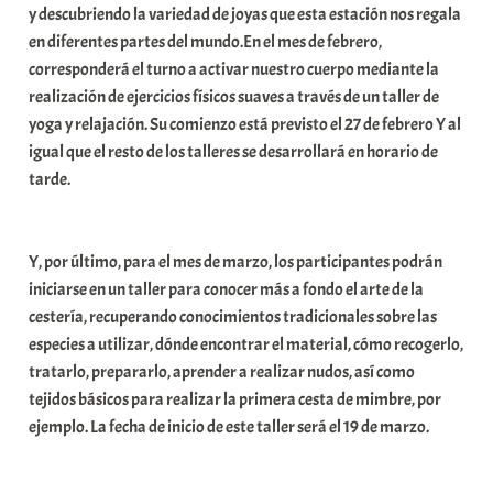
y descubriendo la variedad de joyas que esta estación nos regala
t
en diferentes partes del mundo.En el mes de febrero,
e
corresponderá el turno a activar nuestro cuerpo mediante la
a
realización de ejercicios físicos suaves a través de un taller de
yoga y relajación. Su comienzo está previsto el 27 de febrero Y al
igual que el resto de los talleres se desarrollará en horario de
tarde.
Y, por último, para el mes de marzo, los participantes podrán
iniciarse en un taller para conocer más a fondo el arte de la
cestería, recuperando conocimientos tradicionales sobre las
especies a utilizar, dónde encontrar el material, cómo recogerlo,
tratarlo, prepararlo, aprender a realizar nudos, así como
tejidos básicos para realizar la primera cesta de mimbre, por
ejemplo. La fecha de inicio de este taller será el 19 de marzo.