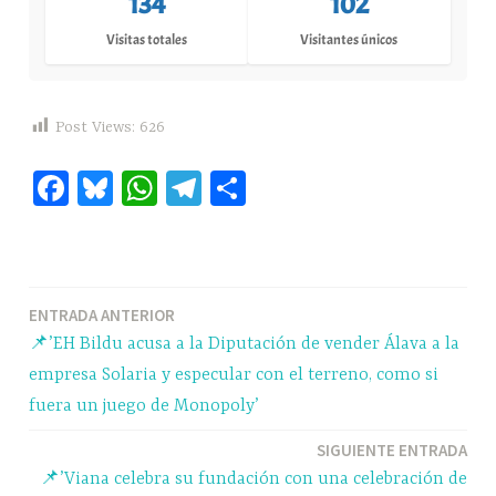
134
102
Visitas totales
Visitantes únicos
Post Views:
626
Fa
Bl
W
Te
C
ce
ue
ha
le
o
bo
sk
ts
gr
m
ok
y
A
a
pa
Navegación
ENTRADA ANTERIOR
pp
m
rti
📌’EH Bildu acusa a la Diputación de vender Álava a la
r
de
empresa Solaria y especular con el terreno, como si
entradas
fuera un juego de Monopoly’
SIGUIENTE ENTRADA
📌’Viana celebra su fundación con una celebración de