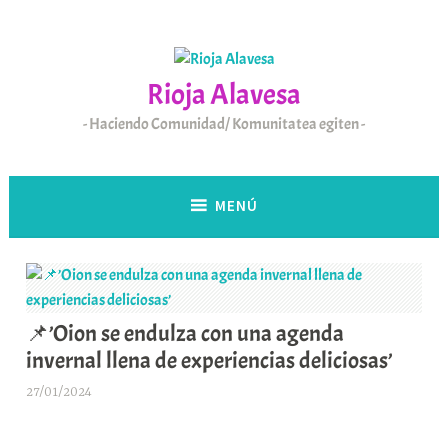
Saltar
al
contenido
Rioja Alavesa
Haciendo Comunidad/ Komunitatea egiten
MENÚ
📌’Oion se endulza con una agenda
invernal llena de experiencias deliciosas’
27/01/2024
A
r
a