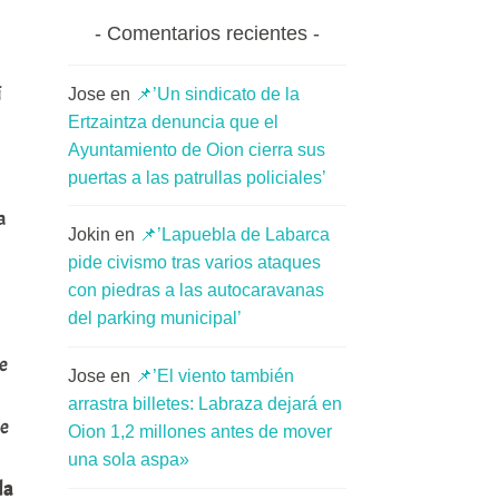
Comentarios recientes
í
Jose
en
📌’Un sindicato de la
Ertzaintza denuncia que el
Ayuntamiento de Oion cierra sus
puertas a las patrullas policiales’
a
Jokin
en
📌’Lapuebla de Labarca
pide civismo tras varios ataques
con piedras a las autocaravanas
del parking municipal’
e
Jose
en
📌’El viento también
arrastra billetes: Labraza dejará en
ne
Oion 1,2 millones antes de mover
una sola aspa»
la