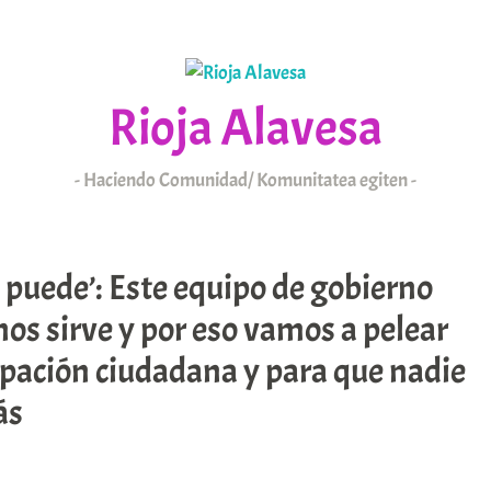
Rioja Alavesa
Haciendo Comunidad/ Komunitatea egiten
KAIXO
ARABAR ERRIOXA
e puede’: Este equipo de gobierno
nos sirve y por eso vamos a pelear
cipación ciudadana y para que nadie
ás