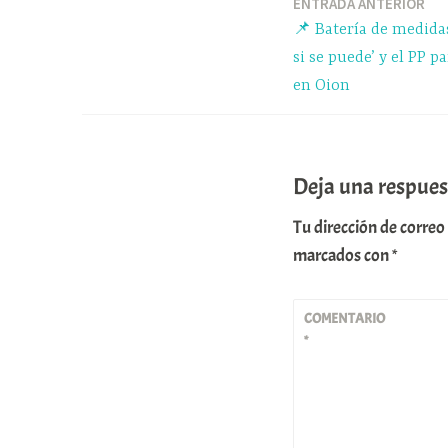
pp
ENTRADA ANTERIOR
Navegación
📌 Batería de medidas
de
si se puede’ y el PP pa
en Oion
entradas
Deja una respues
Tu dirección de correo
marcados con
*
COMENTARIO
*