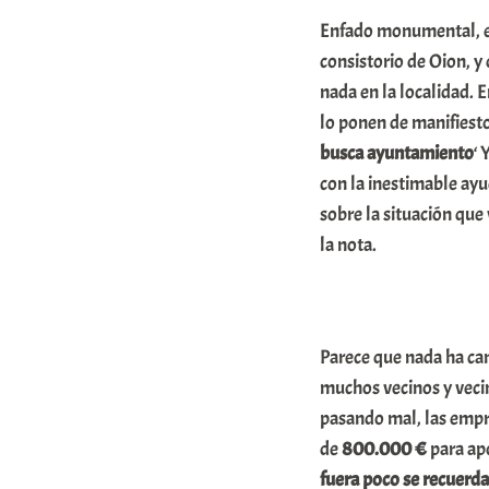
A
Enfado monumental, el
r
consistorio de Oion, 
a
nada en la localidad. E
lo ponen de manifiest
b
busca ayuntamiento
‘ 
a
con la inestimable ay
r
sobre la situación que
E
la nota.
r
r
i
Parece que nada ha ca
o
muchos vecinos y vecin
x
pasando mal, las empr
a
de
800.000 €
para ap
K
fuera poco se recuerda