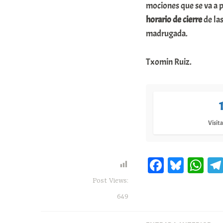
mociones que se va a p
horario de cierre
de las
madrugada.
Txomin Ruiz.
Visita
Fa
Bl
W
ce
ue
ha
Post Views:
bo
sk
ts
649
ok
y
A