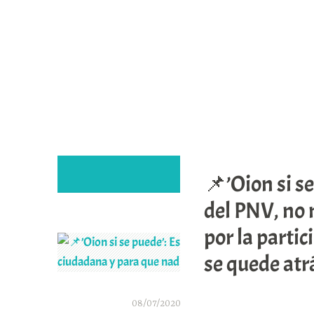
Saltar
al
contenido
📌’Oion si s
del PNV, no 
por la parti
se quede atr
08/07/2020