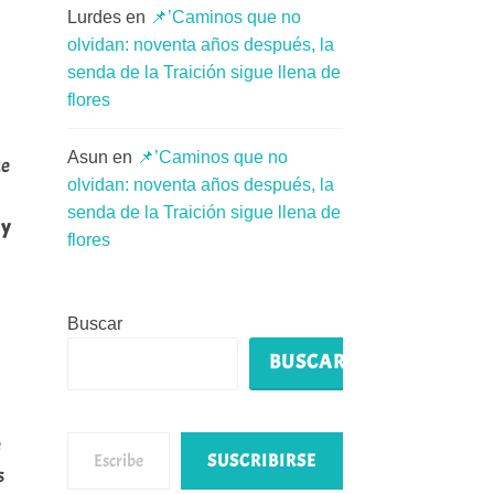
Lurdes
en
📌’Caminos que no
olvidan: noventa años después, la
senda de la Traición sigue llena de
flores
Asun
en
📌’Caminos que no
ue
olvidan: noventa años después, la
senda de la Traición sigue llena de
 y
flores
Buscar
BUSCAR
Escribe tu correo electrónico…
e
SUSCRIBIRSE
s