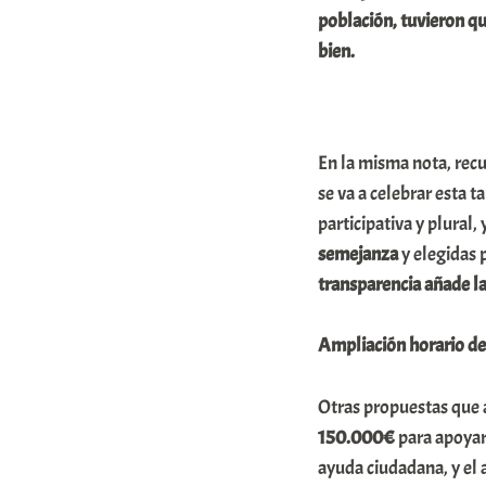
población, tuvieron qu
o
bien.
m
u
n
i
En la misma nota, recu
se va a celebrar esta t
t
participativa y plural, 
a
semejanza
y elegidas 
t
transparencia añade la
e
a
Ampliación horario de
Otras propuestas que 
150.000€
para apoyar
ayuda ciudadana, y el 