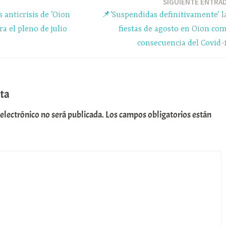
m
rti
SIGUIENTE ENTRA
 anticrisis de ‘Oion
📌’Suspendidas definitivamente’ l
r
ra el pleno de julio
fiestas de agosto en Oion co
consecuencia del Covid-
ta
 electrónico no será publicada.
Los campos obligatorios están