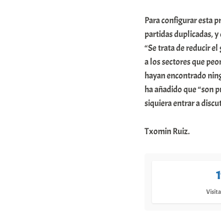
m
Para configurar esta p
u
partidas duplicadas, y
n
“Se trata de reducir e
i
a los sectores que pe
t
hayan encontrado ning
ha añadido que “son p
a
siquiera entrar a discu
t
e
Txomin Ruiz.
a
Visita