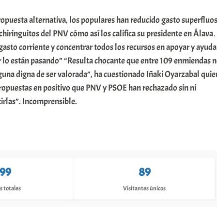
ropuesta alternativa, los populares han reducido gasto superfluos
 chiringuitos del PNV cómo así los califica su presidente en Álav
l gasto corriente y concentrar todos los recursos en apoyar y ayuda
or lo están pasando” “Resulta chocante que entre 109 enmiendas 
una digna de ser valorada”, ha cuestionado Iñaki Oyarzabal quie
ropuestas en positivo que PNV y PSOE han rechazado sin ni
tirlas”. Incomprensible.
199
89
s totales
Visitantes únicos