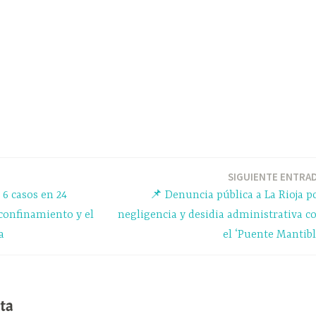
SIGUIENTE ENTRA
 6 casos en 24
📌 Denuncia pública a La Rioja p
 confinamiento y el
negligencia y desidia administrativa c
a
el ‘Puente Mantibl
ta