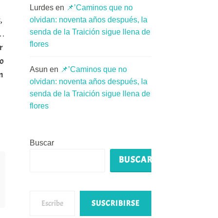
Lurdes
en
📌’Caminos que no
,
olvidan: noventa años después, la
senda de la Traición sigue llena de
a…
flores
r
no
Asun
en
📌’Caminos que no
n
olvidan: noventa años después, la
senda de la Traición sigue llena de
flores
Buscar
BUSCAR
Escribe tu correo electrónico…
SUSCRIBIRSE