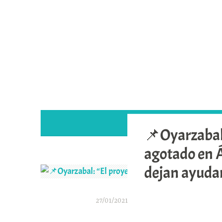
Saltar
al
contenido
📌Oyarzabal:
agotado en Á
dejan ayuda
27/01/2021
A