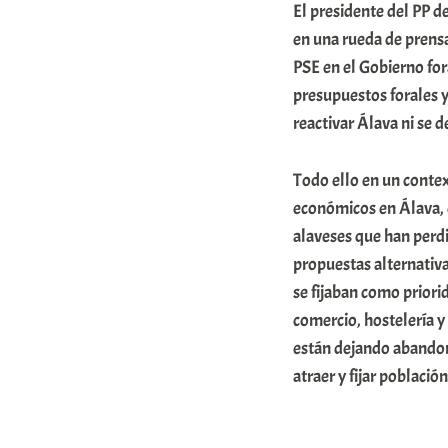
El presidente del PP d
r
en una rueda de prensa
a
PSE en el Gobierno for
b
presupuestos forales y
a
reactivar Álava ni se d
r
Todo ello en un contex
E
económicos en Álava, 
r
alaveses que han perdi
r
propuestas alternativa
i
se fijaban como priori
o
comercio, hostelería y
x
están dejando abandona
atraer y fijar població
a
K
o