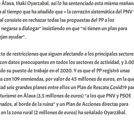
e Álava, Iñaki Oyarzabal, así lo ha sentenciado esta misma mañan
 al tiempo que ha añadido que » la cerrazón sistemática del PNV 
al consiste en rechazar todas las propuestas del PP a los
 negarse a dialogar” insistiendo en que “ni tienen un plan para
ejan ayudar”.
to de restricciones que siguen afectando a los principales sectore
con datos preocupantes en todos los sectores de actividad, y 3.0
do su puesto de trabajo en el 2020. Y es que el PP registró unas
s con 109 enmiendas, por valor de 45 millones de euros, en la qu
dad seis grandes planes entre ellos un Plan de Rescate Covid19 pa
 turismo en Álava (3,5 millones de euros) “a los que PNV y PSOE
dos, al borde de la ruina” y un Plan de Acciones directas para
n en la zona rural (2 millones de euros) ha señalado Oyarzábal.