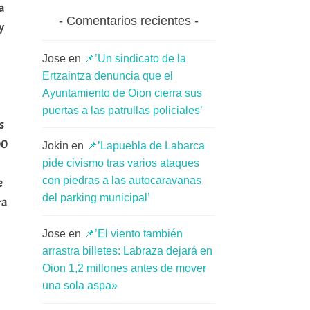
a
Comentarios recientes
y
Jose
en
📌’Un sindicato de la
Ertzaintza denuncia que el
Ayuntamiento de Oion cierra sus
puertas a las patrullas policiales’
s
00
Jokin
en
📌’Lapuebla de Labarca
pide civismo tras varios ataques
con piedras a las autocaravanas
e
del parking municipal’
ra
Jose
en
📌’El viento también
arrastra billetes: Labraza dejará en
Oion 1,2 millones antes de mover
una sola aspa»