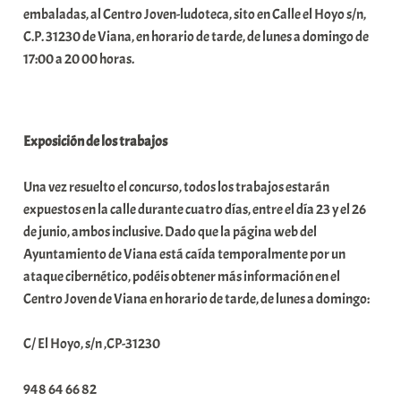
embaladas, al Centro Joven-ludoteca, sito en Calle el Hoyo s/n,
a
C.P. 31230 de Viana, en horario de tarde, de lunes a domingo de
t
17:00 a 20 00 horas.
e
a
Exposición de los trabajos
Una vez resuelto el concurso, todos los trabajos estarán
expuestos en la calle durante cuatro días, entre el día 23 y el 26
de junio, ambos inclusive. Dado que la página web del
Ayuntamiento de Viana está caída temporalmente por un
ataque cibernético, podéis obtener más información en el
Centro Joven de Viana en horario de tarde, de lunes a domingo:
C/ El Hoyo, s/n ,CP-31230
948 64 66 82