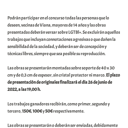
a
b
Podrán participar en el concurso todas las personas que lo
a
deseen, vecinas de Viana, mayores de 14 años y las obras
r
presentadas deberán versar sobre LGTBl+. Se excluirán aquellos
E
trabajos que incluyan connotaciones agresivas o que dañen la
r
sensibilidad de la sociedad, y deberán ser de concepción y
r
técnicas libres, siempre que sea posible su reproducción.
i
o
Las obras se presentarán montadas sobre soporte de 40 x 30
x
cm y de 0,3 cm de espesor, sin cristal protector ni marco.
El plazo
a
de presentación de originales finalizará el día 26 de junio de
K
2022, a las 19,00 h.
o
m
Los trabajos ganadores recibirán, como primer, segundo y
u
tercero,
150€
,
100€
y
50€
respectivamente.
n
i
Las obras se presentarán o deberán ser enviadas, debidamente
t