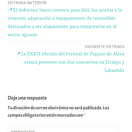
Navegación
ENTRADA ANTERIOR
pp
m
rti
📌El Gobierno Vasco convoca para 2022, las ayudas a la
r
de
creación, adaptación o equipamiento de inmuebles
entradas
destinados a ser alojamiento para temporeros en el
sector agrario
SIGUIENTE ENTRADA
📌La XXXVI edición del Festival de Órgano de Álava
estarà presente con dos conciertos en Elciego y
Labastida
Deja una respuesta
Tu dirección de correo electrónico no será publicada.
Los
campos obligatorios están marcados con
*