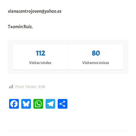
vianacentrojoven@yahoo.es
Txomin Ruiz.
112
80
Visitas totales
Visitantes únicos
Post Views:
658
Fa
Bl
W
Te
C
ce
ue
ha
le
o
bo
sk
ts
gr
m
ok
y
A
a
pa