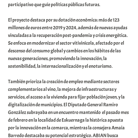
participativo que guíe políticas públicas futuras.
a
t
El proyecto destaca por su dotación económica: más de 123
e
millones de euros entre 2019 y 2024, además de nuevas ayudas
a
vinculadas a la recuperación post-pandemia y crisis energética.
Se enfoca en modernizar el sector vitivinícola, afectado por el
descenso del consumo global y cambios en los hábitos de las
nuevas generaciones, promoviendo la innovación, la
sostenibilidad, la internacionalización y el enoturismo.
También prioriza la creación de empleo mediante sectores
complementarios al vino, la mejora de infraestructuras y
servicios, el acceso a la vivienda para fijar población joven, y la
digitalización de municipios. El Diputado General Ramiro
González subrayaba en un encuentro mantenido el pasado mes
de febrero en la localidad de Eskuernaga la histórica apuesta
por la innovación en la comarca, mientras la consejera Amaia
Barredo destacaba su potencial estratégico. ABIAN busca