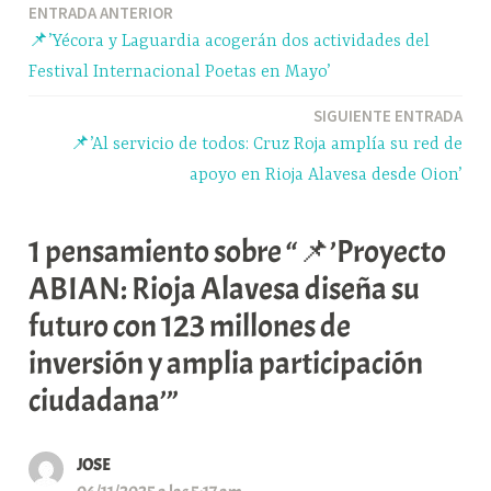
Navegación
ENTRADA ANTERIOR
pp
m
rti
📌’Yécora y Laguardia acogerán dos actividades del
r
de
Festival Internacional Poetas en Mayo’
entradas
SIGUIENTE ENTRADA
📌’Al servicio de todos: Cruz Roja amplía su red de
apoyo en Rioja Alavesa desde Oion’
1 pensamiento sobre “📌’Proyecto
ABIAN: Rioja Alavesa diseña su
futuro con 123 millones de
inversión y amplia participación
ciudadana’”
JOSE