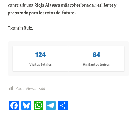
construir una Rioja Alavesa más cohesionada, resiliente y
preparada para los retos del futuro.
Txomin Ruiz.
124
84
Visitas totales
Visitantes únicos
Post Views:
844
Fa
Bl
W
Te
C
ce
ue
ha
le
o
bo
sk
ts
gr
m
ok
y
A
a
pa