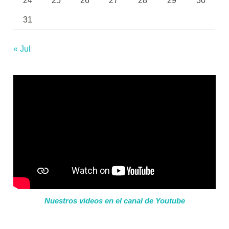
24
25
26
27
28
29
30
31
« Jul
Nuestros videos en el canal de Youtube