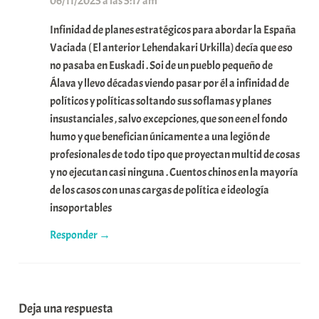
06/11/2025 a las 5:17 am
Infinidad de planes estratégicos para abordar la España
Vaciada ( El anterior Lehendakari Urkilla) decía que eso
no pasaba en Euskadi . Soi de un pueblo pequeño de
Álava y llevo décadas viendo pasar por él a infinidad de
políticos y políticas soltando sus soflamas y planes
insustanciales , salvo excepciones, que son een el fondo
humo y que benefician únicamente a una legión de
profesionales de todo tipo que proyectan multid de cosas
y no ejecutan casi ninguna . Cuentos chinos en la mayoría
de los casos con unas cargas de política e ideología
insoportables
Responder
Deja una respuesta