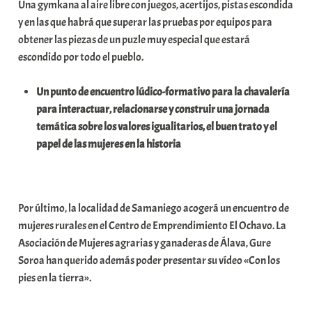
Una gymkana al aire libre con juegos, acertijos, pistas escondida
a
y en las que habrá que superar las pruebas por equipos para
t
obtener las piezas de un puzle muy especial que estará
e
escondido por todo el pueblo.
a
Un punto de encuentro lúdico-formativo para la chavalería
para interactuar, relacionarse y construir una jornada
temática sobre los valores igualitarios, el buen trato y el
papel de las mujeres en la historia
Por último, la localidad de Samaniego acogerá un encuentro de
mujeres rurales en el Centro de Emprendimiento El Ochavo. La
Asociación de Mujeres agrarias y ganaderas de Álava, Gure
Soroa han querido además poder presentar su vídeo «Con los
pies en la tierra».