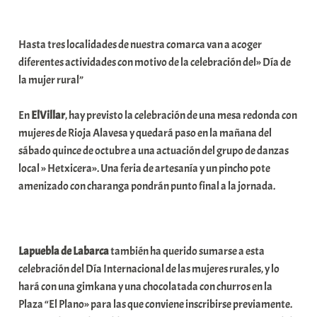
a
b
Hasta tres localidades de nuestra comarca van a acoger
a
diferentes actividades con motivo de la celebración del» Día de
r
la mujer rural”
E
r
En
ElVillar
, hay previsto la celebración de una mesa redonda con
r
mujeres de Rioja Alavesa y quedará paso en la mañana del
i
sábado quince de octubre a una actuación del grupo de danzas
o
local » Hetxicera». Una feria de artesanía y un pincho pote
x
amenizado con charanga pondrán punto final a la jornada.
a
K
o
m
Lapuebla de Labarca
también ha querido sumarse a esta
u
celebración del Día Internacional de las mujeres rurales, y lo
n
hará con una gimkana y una chocolatada con churros en la
i
Plaza “El Plano» para las que conviene inscribirse previamente.
t