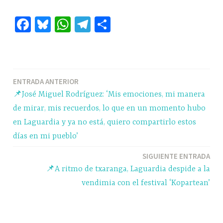
Fa
Bl
W
Te
C
ce
ue
ha
le
o
bo
sk
ts
gr
m
ok
y
A
a
pa
Navegación
ENTRADA ANTERIOR
pp
m
rti
📌José Miguel Rodríguez: ‘Mis emociones, mi manera
r
de
de mirar, mis recuerdos, lo que en un momento hubo
entradas
en Laguardia y ya no está, quiero compartirlo estos
días en mi pueblo’
SIGUIENTE ENTRADA
📌A ritmo de txaranga, Laguardia despide a la
vendimia con el festival ‘Kopartean’