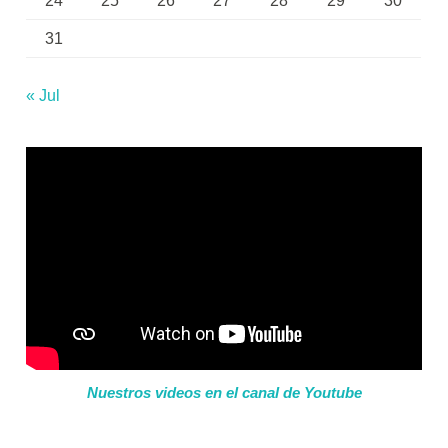
24
25
26
27
28
29
30
31
« Jul
Nuestros videos en el canal de Youtube