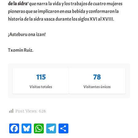
de la sidra’
que narra la vida y los trabajos de cuatro mujeres
pioneras que se implicaron en esa bebida y conformaron la
historia de la sidra vasca durante los siglos XVI al XVIII.
¡Asteburu ona izan!
Txomin Ruiz.
115
78
Visitas totales
Visitantes únicos
Post Views:
628
Fa
Bl
W
Te
C