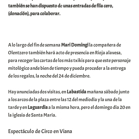
también se han dispuesto d
e
unas entradas de fila cero,
(donación), para colaborar.
A lo largo del fin de semana
Mari
Domingi
la compañera de
Olentzero también hará acto de presencia en Rioja alavesa,
para recoger las cartas de los más txikis para que este personaje
mitológico ande bien de tiempo y pueda proceder a la entrega
de los regalos, la noche del 24 de diciembre.
Hay anunciadas dos visitas, en
Labastida
mañana sábado junto
a los arcos de la plaza entre las 12 del mediodía y la una de la
tarde y en
Laguardia
a la misma hora, pero el domingo día 20 en
la iglesia de Santa María.
Espectáculo de Circo en Viana