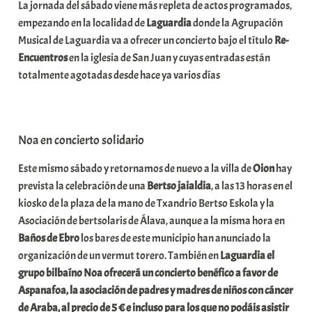
La jornada del sábado viene más repleta de actos programados,
i
empezando en la localidad de
Laguardia
donde la Agrupación
t
Musical de Laguardia va a ofrecer un concierto bajo el título
Re-
a
Encuentros
en la iglesia de San Juan y cuyas entradas están
t
totalmente agotadas desde hace ya varios días
e
a
Noa en concierto solidario
Este mismo sábado y retornamos de nuevo a la villa de
Oion
hay
prevista la celebración de una
Bertso jaialdia
, a las 13 horas en el
kiosko de la plaza de la mano de Txandrio Bertso Eskola y la
Asociación de bertsolaris de Álava, aunque a la misma hora en
Baños
de Ebro
los bares de este municipio han anunciado la
organización de un vermut torero. También en
Laguardia el
grupo bilbaíno Noa ofrecerá un concierto benéfico a favor de
Aspanafoa, la asociación de padres y madres de niños con cáncer
de Araba, al precio de 5 € e incluso para los que no podáis asistir