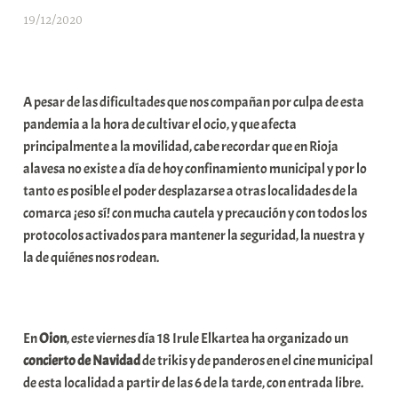
19/12/2020
A
r
a
b
A pesar de las dificultades que nos compañan por culpa de esta
a
pandemia a la hora de cultivar el ocio, y que afecta
r
principalmente a la movilidad, cabe recordar que en Rioja
E
alavesa no existe a día de hoy confinamiento municipal y por lo
r
tanto es posible el poder desplazarse a otras localidades de la
r
comarca ¡eso sí! con mucha cautela y precaución y con todos los
i
protocolos activados para mantener la seguridad, la nuestra y
o
la de quiénes nos rodean.
x
a
K
o
En
Oion
, este viernes día 18 Irule Elkartea ha organizado un
m
concierto de Navidad
de trikis y de panderos en el cine municipal
u
de esta localidad a partir de las 6 de la tarde, con entrada libre.
n