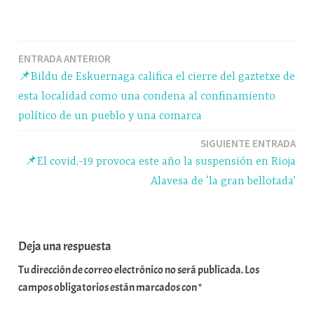
ce
ue
ha
le
o
bo
sk
ts
gr
m
ok
y
A
a
pa
Navegación
ENTRADA ANTERIOR
pp
m
rti
📌Bildu de Eskuernaga califica el cierre del gaztetxe de
r
de
esta localidad como una condena al confinamiento
entradas
político de un pueblo y una comarca
SIGUIENTE ENTRADA
📌El covid,-19 provoca este año la suspensión en Rioja
Alavesa de ‘la gran bellotada’
Deja una respuesta
Tu dirección de correo electrónico no será publicada.
Los
campos obligatorios están marcados con
*