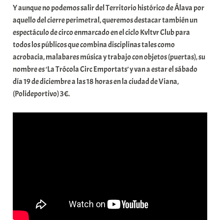
Y aunque no podemos salir del Territorio histórico de Álava por
aquello del cierre perimetral, queremos destacar también un
espectáculo de circo enmarcado en el ciclo Kvltvr Club para
todos los públicos que combina disciplinas tales como
acrobacia, malabares música y trabajo con objetos (puertas), su
nombre es ‘La Trócola Circ Emportats’ y van a estar el sábado
día 19 de diciembre a las 18 horas en la ciudad de Viana,
(Polideportivo) 3€.