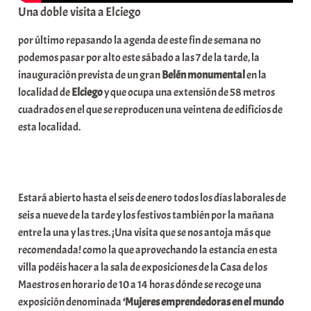
Una doble visita a Elciego
por último repasando la agenda de este fin de semana no
podemos pasar por alto este sábado a las 7 de la tarde, la
inauguración prevista de un gran
Belén monumental
en la
localidad de
Elciego
y que ocupa una extensión de 58 metros
cuadrados en el que se reproducen una veintena de edificios de
esta localidad.
Estará abierto hasta el seis de enero todos los días laborales de
seis a nueve de la tarde y los festivos también por la mañana
entre la una y las tres. ¡Una visita que se nos antoja más que
recomendada! como la que aprovechando la estancia en esta
villa podéis hacer a la sala de exposiciones de la Casa de los
Maestros en horario de 10 a 14 horas dónde se recoge una
exposición denominada
‘Mujeres emprendedoras en el mundo