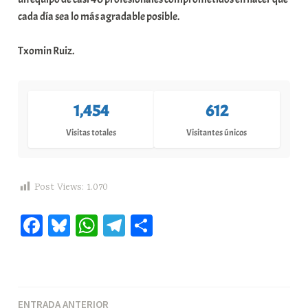
cada día sea lo más agradable posible.
Txomin Ruiz.
1,454
612
Visitas totales
Visitantes únicos
Post Views:
1.070
Fa
Bl
W
Te
C
ce
ue
ha
le
o
bo
sk
ts
gr
m
ok
y
A
a
pa
Navegación
ENTRADA ANTERIOR