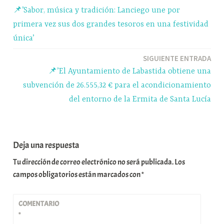
pp
m
rti
📌’Sabor, música y tradición: Lanciego une por
r
de
primera vez sus dos grandes tesoros en una festividad
entradas
única’
SIGUIENTE ENTRADA
📌’El Ayuntamiento de Labastida obtiene una
subvención de 26.555,32 € para el acondicionamiento
del entorno de la Ermita de Santa Lucía
Deja una respuesta
Tu dirección de correo electrónico no será publicada.
Los
campos obligatorios están marcados con
*
COMENTARIO
*