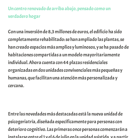
o
Un centro renovado de arriba abajo, pensado como un
x
verdadero hogar
a
K
Con una inversión de 8,3 millones de euros, el edificio ha sido
o
completamente rehabilitado: se han ampliado las plantas, se
m
han creado espacios más amplios y luminosos, y se ha pasado de
u
habitaciones compartidas a un modelo mayoritariamente
n
individual. Ahora cuenta con 44 plazas residenciales
i
organizadas en dos unidades convivenciales más pequeñas y
t
humanas, que facilitan una atención más personalizada y
a
cercana.
t
e
a
Entre las novedades más destacadas está la nueva unidad de
psicogeriatría, diseñada específicamente para personas con
deterioro cognitivo. Las primeras once personas comenzarán a
instalarse entre el 1 y el 6 de julio en la unidad asistida, y a partir