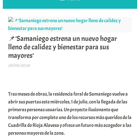
📌’Samaniego estrena un nuevo hogar
lleno de calidez y bienestar para sus
mayores’
29/06/2026
A
r
a
b
Tras meses de obras, la residencia foral de Samaniego vuelve a
a
abrir sus puertas este miércoles, 1 de julio, con la llegada de las
r
primeras personas usuarias. Un proyecto ilusionante que
E
transforma por completo uno de los recursos más queridos de la
r
Cuadrilla de Rioja Alavesa y ofrece un futuro más acogedor a las
r
personas mayores de la zona.
i