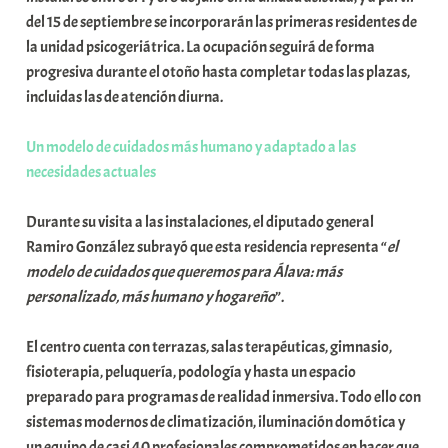
del 15 de septiembre se incorporarán las primeras residentes de
la unidad psicogeriátrica. La ocupación seguirá de forma
progresiva durante el otoño hasta completar todas las plazas,
incluidas las de atención diurna.
Un modelo de cuidados más humano y adaptado a las
necesidades actuales
Durante su visita a las instalaciones, el diputado general
Ramiro González subrayó que esta residencia representa “
el
modelo de cuidados que queremos para Álava: más
personalizado, más humano y hogareño
”.
El centro cuenta con terrazas, salas terapéuticas, gimnasio,
fisioterapia, peluquería, podología y hasta un espacio
preparado para programas de realidad inmersiva. Todo ello con
sistemas modernos de climatización, iluminación domótica y
un equipo de casi 40 profesionales comprometidos en hacer que