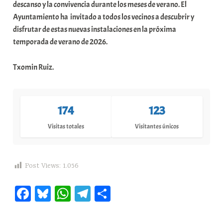
descanso y la convivencia durante los meses de verano. El
Ayuntamiento ha invitado a todos los vecinos a descubrir y
disfrutar de estas nuevas instalaciones en la próxima
temporada de verano de 2026.
Txomin Ruiz.
174
123
Visitas totales
Visitantes únicos
Post Views:
1.056
Fa
Bl
W
Te
C
ce
ue
ha
le
o