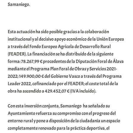
Samaniego.
a
t
e
a
Esta actuación ha sido posible gracias a la colaboración
institucional y al decisivo apoyo económico de la Unión Europea
a través del Fondo Europeo Agrícola de Desarrollo Rural
(FEADER). La financiación se ha distribuido de la siguiente
forma: 78.267,99 € procedentes de la Diputación Foral de Álava
mediante el Programa Plan Foral de Obras y Servicios 2021-
2022; 149.900,00 € del Gobierno Vasco a través del Programa
Leader 2022, cofinanciado por el FEADER; el coste total de la
obra ha ascendido a 429.452,07 € (IVA incluido).
Con esta inversión conjunta, Samaniego ha señalado su
Ayuntamiento refuerza su compromiso con el progreso del
entorno rural y pone a disposición de la ciudadanía un espacio
completamente renovado para la práctica deportiva, el