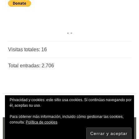
Visitas totales:
16
Total entradas:
2.706
Privacidad y cookies: este sitio usa cookies. Si continúas navegando por
él, aceptas su uso.
Para obtener más información, incluido cómo gestionar las cookies,
consulta:
Política de cookies
CREADO CON WORDPRESS
|
TEMA: DARA
POR
AUTOMATTIC
.