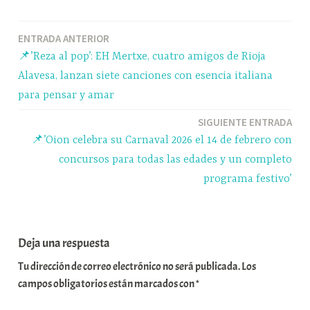
bo
sk
ts
gr
m
ok
y
A
a
pa
Navegación
ENTRADA ANTERIOR
pp
m
rti
📌’Reza al pop’: EH Mertxe, cuatro amigos de Rioja
r
de
Alavesa, lanzan siete canciones con esencia italiana
entradas
para pensar y amar
SIGUIENTE ENTRADA
📌’Oion celebra su Carnaval 2026 el 14 de febrero con
concursos para todas las edades y un completo
programa festivo’
Deja una respuesta
Tu dirección de correo electrónico no será publicada.
Los
campos obligatorios están marcados con
*