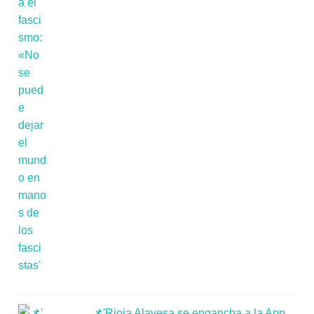
📌'Rioja Alavesa se engancha a la App