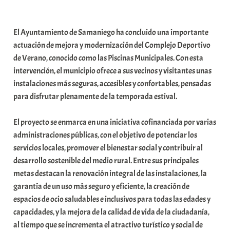
a
b
El Ayuntamiento de Samaniego ha concluido una importante
a
actuación de mejora y modernización del Complejo Deportivo
r
de Verano, conocido como las Piscinas Municipales. Con esta
E
intervención, el municipio ofrece a sus vecinos y visitantes unas
r
instalaciones más seguras, accesibles y confortables, pensadas
r
para disfrutar plenamente de la temporada estival.
i
o
El proyecto se enmarca en una iniciativa cofinanciada por varias
x
administraciones públicas, con el objetivo de potenciar los
a
servicios locales, promover el bienestar social y contribuir al
K
desarrollo sostenible del medio rural. Entre sus principales
o
metas destacan la renovación integral de las instalaciones, la
m
garantía de un uso más seguro y eficiente, la creación de
u
espacios de ocio saludables e inclusivos para todas las edades y
n
capacidades, y la mejora de la calidad de vida de la ciudadanía,
i
al tiempo que se incrementa el atractivo turístico y social de
t