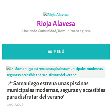
Saltar
al
contenido
Rioja Alavesa
Haciendo Comunidad/ Komunitatea egiten
MENÚ
📌’Samaniego estrena unas piscinas
municipales modernas, seguras y accesibles
para disfrutar del verano’
25/01/2026
A
r