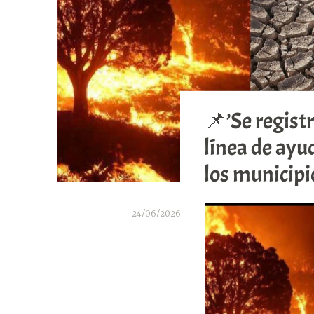
📌’Se registr
línea de ayu
los municipi
24/06/2026
A
r
a
b