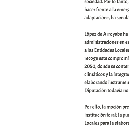
sociedad. Por lo tanto
i
hacer frente a la emer
t
adaptación», ha señal
a
t
López de Arroyabe ha 
administraciones en es
e
a las Entidades Locale
a
recoge este compromis
2050, donde se contemp
climáticos y la integr
elaborando instrumen
Diputación todavía no 
Por ello, la moción pr
institución foral: la p
Locales para la elabor