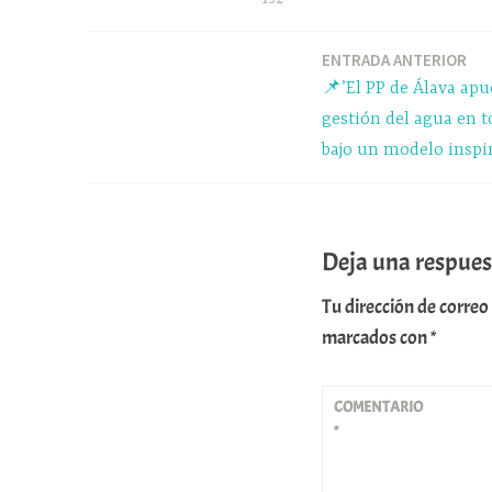
ok
y
A
pp
ENTRADA ANTERIOR
Navegación
📌’El PP de Álava apu
de
gestión del agua en t
bajo un modelo inspi
entradas
Deja una respues
Tu dirección de correo
marcados con
*
COMENTARIO
*