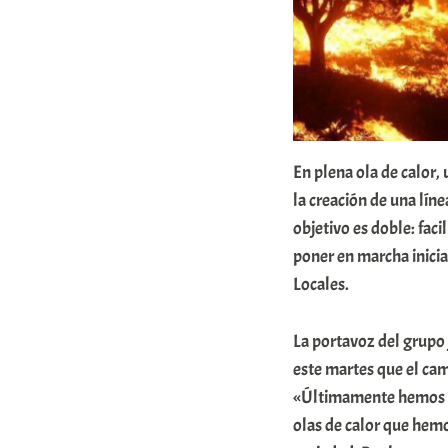
a
r
E
r
r
En plena ola de calor,
i
la creación de una líne
o
objetivo es doble: faci
x
poner en marcha inicia
a
Locales.
K
o
La portavoz del grupo
este martes que el cam
m
«Últimamente hemos su
u
olas de calor que hem
n