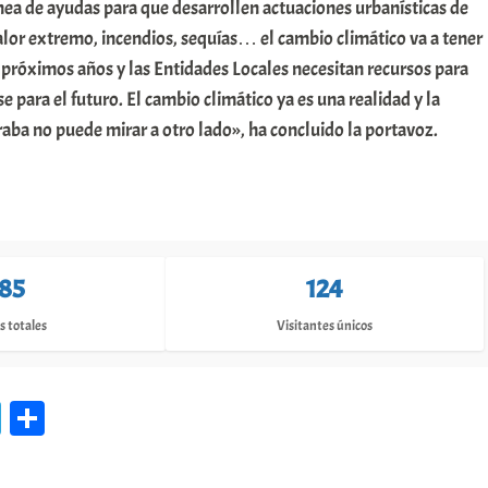
nea de ayudas para que desarrollen actuaciones urbanísticas de
lor extremo, incendios, sequías… el cambio climático va a tener
s próximos años y las Entidades Locales necesitan recursos para
e para el futuro. El cambio climático ya es una realidad y la
aba no puede mirar a otro lado», ha concluido la portavoz.
185
124
s totales
Visitantes únicos
Te
C
le
o
gr
m