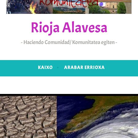
Rioja Alavesa
Haciendo Comunidad/ Komunitatea egiten
KAIXO
ARABAR ERRIOXA