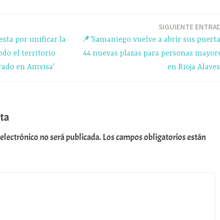
a
pa
m
rti
SIGUIENTE ENTRA
esta por unificar la
📌’Samaniego vuelve a abrir sus puerta
r
odo el territorio
44 nuevas plazas para personas mayor
rado en Amvisa’
en Rioja Alaves
ta
 electrónico no será publicada.
Los campos obligatorios están