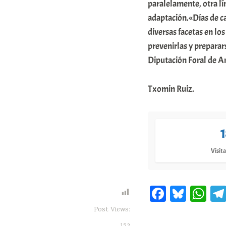
paralelamente, otra lí
adaptación.«Días de ca
diversas facetas en lo
prevenirlas y preparars
Diputación Foral de Ar
Txomin Ruiz.
Visita
Fa
Bl
W
ce
ue
ha
Post Views:
bo
sk
ts
152