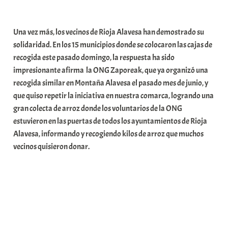
a
b
Una vez más, los vecinos de Rioja Alavesa han demostrado su
a
solidaridad. En los 15 municipios donde se colocaron las cajas de
r
recogida este pasado domingo, la respuesta ha sido
E
impresionante afirma la ONG Zaporeak, que ya organizó una
r
recogida similar en Montaña Alavesa el pasado mes de junio, y
r
que quiso repetir la iniciativa en nuestra comarca, logrando una
i
gran colecta de arroz donde los voluntarios de la ONG
o
estuvieron en las puertas de todos los ayuntamientos de Rioja
x
Alavesa, informando y recogiendo kilos de arroz que muchos
a
vecinos quisieron donar.
K
o
m
u
n
i
t