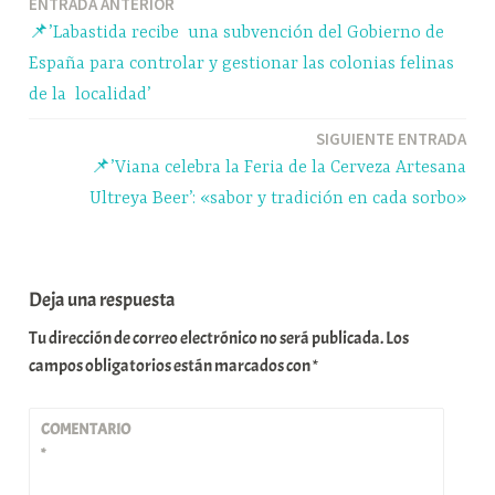
Navegación
ENTRADA ANTERIOR
pp
m
rti
📌’Labastida recibe una subvención del Gobierno de
r
de
España para controlar y gestionar las colonias felinas
entradas
de la localidad’
SIGUIENTE ENTRADA
📌’Viana celebra la Feria de la Cerveza Artesana
Ultreya Beer’: «sabor y tradición en cada sorbo»
Deja una respuesta
Tu dirección de correo electrónico no será publicada.
Los
campos obligatorios están marcados con
*
COMENTARIO
*