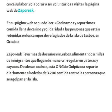
cerca su labor, colaborar o ser voluntarios a visitar la página
web de
Zaporeak
.
En su página web se puede leer: «Cocinamos y repartimos
comida llena de cariño y solidaridad a las personas que están
retenidas en los campos de refugiados de la isla de Lesbos, en
Grecia.»
Zaporeak lleva más de dos años en Lesbos, alimentando a miles
de inmigrantes que llegan de manera irregular en pateras y
cayucos. Desde sus cocinas, esta ONG de Guipúzcoa reparte
diariamente alrededor de 3.200 comidas entre las personas que
se agolpan en la isla.