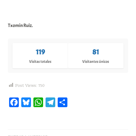
Txomin Ruiz.
119
81
Visitas totales
Visitantes únicos
Post Views:
750
Fa
Bl
W
Te
C
ce
ue
ha
le
o
bo
sk
ts
gr
m
ok
y
A
a
pa