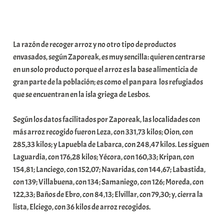
a
t
e
La razón de recoger arroz y no otro tipo de productos
a
envasados, según Zaporeak, es muy sencilla: quieren centrarse
en un solo producto porque el arroz es la base alimenticia de
gran parte de la población; es como el pan para los refugiados
que se encuentran en la isla griega de Lesbos.
Según los datos facilitados por Zaporeak, las localidades con
más arroz recogido fueron Leza, con 331,73 kilos; Oion, con
285,33 kilos; y Lapuebla de Labarca, con 248,47 kilos. Les siguen
Laguardia, con 176,28 kilos; Yécora, con 160,33; Kripan, con
154,81; Lanciego, con 152,07; Navaridas, con 144,67; Labastida,
con 139; Villabuena, con 134; Samaniego, con 126; Moreda, con
122,33; Baños de Ebro, con 84,13; Elvillar, con 79,30; y, cierra la
lista, Elciego, con 36 kilos de arroz recogidos.