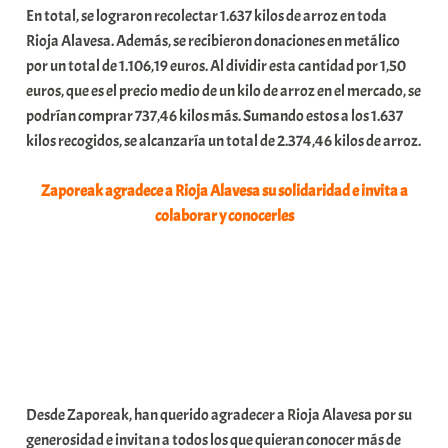
En total, se lograron recolectar 1.637 kilos de arroz en toda
Rioja Alavesa. Además, se recibieron donaciones en metálico
por un total de 1.106,19 euros. Al dividir esta cantidad por 1,50
euros, que es el precio medio de un kilo de arroz en el mercado, se
podrían comprar 737,46 kilos más. Sumando estos a los 1.637
kilos recogidos, se alcanzaría un total de 2.374,46 kilos de arroz.
Zaporeak agradece a Rioja Alavesa su solidaridad e invita a
colaborar y conocerles
Desde Zaporeak, han querido agradecer a Rioja Alavesa por su
generosidad e invitan a todos los que quieran conocer más de