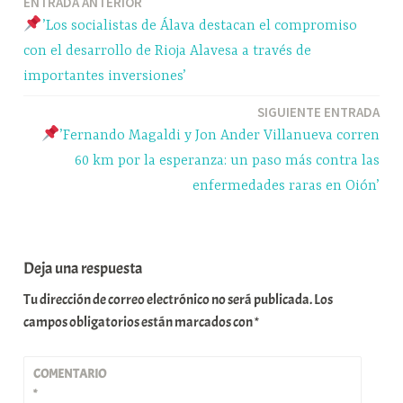
Navegación
ENTRADA ANTERIOR
pp
m
rti
’Los socialistas de Álava destacan el compromiso
r
de
con el desarrollo de Rioja Alavesa a través de
entradas
importantes inversiones’
SIGUIENTE ENTRADA
’Fernando Magaldi y Jon Ander Villanueva corren
60 km por la esperanza: un paso más contra las
enfermedades raras en Oión’
Deja una respuesta
Tu dirección de correo electrónico no será publicada.
Los
campos obligatorios están marcados con
*
COMENTARIO
*