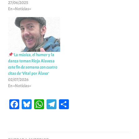
27/06/2025
En «Noticias»
’La música, el humor y la
danza toman Rioja Alavesa
este fin de semana con cuatro
citas de ‘Vital por Álava’
02/07/2026
En «Noticias»
Fa
Bl
W
Te
C
ce
ue
ha
le
o
bo
sk
ts
gr
m
ok
y
A
a
pa