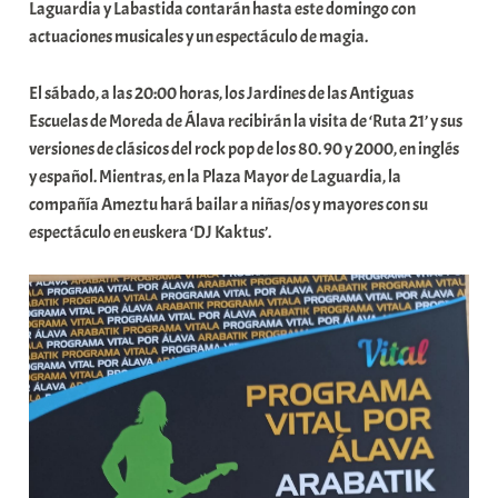
t
Laguardia y Labastida contarán hasta este domingo con
a
actuaciones musicales y un espectáculo de magia.
t
e
El sábado, a las 20:00 horas, los Jardines de las Antiguas
a
Escuelas de Moreda de Álava recibirán la visita de ‘Ruta 21’ y sus
versiones de clásicos del rock pop de los 80. 90 y 2000, en inglés
y español. Mientras, en la Plaza Mayor de Laguardia, la
compañía Ameztu hará bailar a niñas/os y mayores con su
espectáculo en euskera ‘DJ Kaktus’.