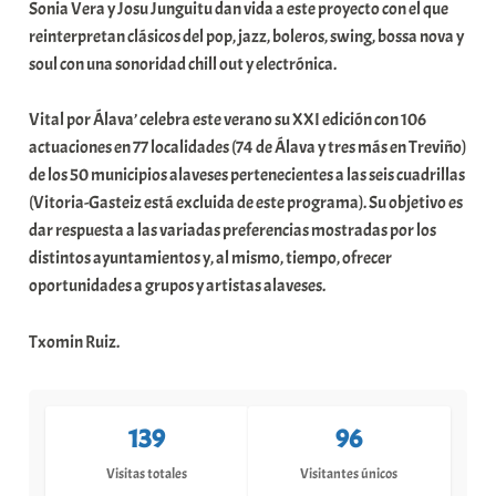
Sonia Vera y Josu Junguitu dan vida a este proyecto con el que
reinterpretan clásicos del pop, jazz, boleros, swing, bossa nova y
soul con una sonoridad chill out y electrónica.
Vital por Álava’ celebra este verano su XXI edición con 106
actuaciones en 77 localidades (74 de Álava y tres más en Treviño)
de los 50 municipios alaveses pertenecientes a las seis cuadrillas
(Vitoria-Gasteiz está excluida de este programa). Su objetivo es
dar respuesta a las variadas preferencias mostradas por los
distintos ayuntamientos y, al mismo, tiempo, ofrecer
oportunidades a grupos y artistas alaveses.
Txomin Ruiz.
139
96
Visitas totales
Visitantes únicos