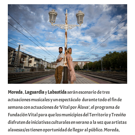
r
a
b
a
r
E
r
r
i
o
x
a
K
Moreda
,
Laguardia
y
Labastida
serán escenario de tres
o
actuaciones musicales y un espectáculo durante todo el fin de
m
semana con actuaciones de ‘Vital por Álava’, el programa de
u
Fundación Vital para que los municipios del Territorio y Treviño
n
disfruten de iniciativas culturales en verano a la vez que artistas
i
alavesas/es tienen oportunidad de llegar al público. Moreda,