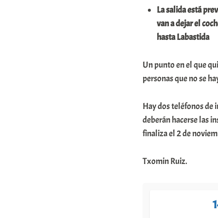
La salida está pre
m
van a dejar el coch
u
hasta Labastida
n
i
Un punto en el que qui
t
personas que no se hay
a
t
Hay dos teléfonos de i
deberán hacerse las in
e
finaliza el 2 de novie
a
Txomin Ruiz.