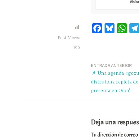
Visita
Fa
Bl
W
ce
ue
ha
Post Views:
bo
sk
ts
790
ok
y
A
pp
ENTRADA ANTERIOR
Navegación
📌’Una agenda «goxu
de
disfrutona repleta de
presenta en Oion’
entradas
Deja una respues
Tu dirección de correo