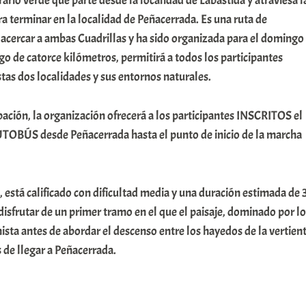
ario verde que parte desde la localidad de Labastida y atraviesa l
ra terminar en la localidad de Peñacerrada. Es una ruta de
acercar a ambas Cuadrillas y ha sido organizada para el domingo
go de catorce kilómetros, permitirá a todos los participantes
stas dos localidades y sus entornos naturales.
cipación, la organización ofrecerá a los participantes INSCRITOS el
OBÚS desde Peñacerrada hasta el punto de inicio de la marcha
, está calificado con dificultad media y una duración estimada de 
disfrutar de un primer tramo en el que el paisaje, dominado por l
ista antes de abordar el descenso entre los hayedos de la vertien
s de llegar a Peñacerrada.