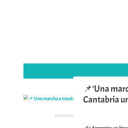
Saltar
al
contenido
📌’Una march
Cantabria un
25/10/2023
A