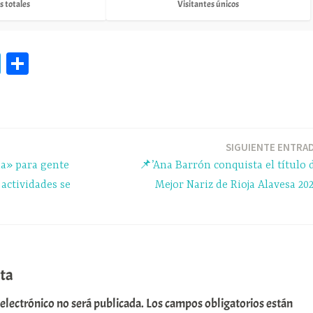
s totales
Visitantes únicos
Te
C
le
o
gr
m
a
pa
m
rti
SIGUIENTE ENTRA
a» para gente
📌’Ana Barrón conquista el título 
r
 actividades se
Mejor Nariz de Rioja Alavesa 202
ta
 electrónico no será publicada.
Los campos obligatorios están