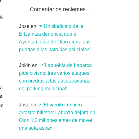
a
Comentarios recientes
 5
Jose
en
📌’Un sindicato de la
Ertzaintza denuncia que el
Ayuntamiento de Oion cierra sus
puertas a las patrullas policiales’
Jokin
en
📌’Lapuebla de Labarca
pide civismo tras varios ataques
con piedras a las autocaravanas
3-
del parking municipal’
os
te
Jose
en
📌’El viento también
arrastra billetes: Labraza dejará en
Oion 1,2 millones antes de mover
una sola aspa»