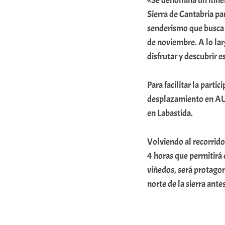
«Se denomina un itiner
r
Sierra de Cantabria pa
a
senderismo que busca 
de noviembre. A lo lar
b
disfrutar y descubrir e
a
r
Para facilitar la parti
E
desplazamiento en AUT
r
en Labastida.
r
i
Volviendo al recorrido
4 horas que permitirá 
o
viñedos, será protagon
x
norte de la sierra ante
a
K
o