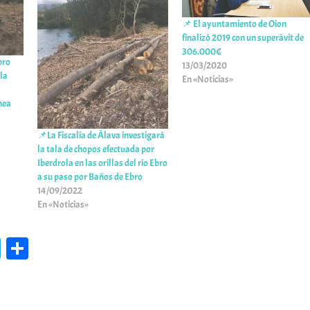
📌 El ayuntamiento de Oion
finalizó 2019 con un superávit de
306.000€
bro
13/03/2020
la
En «Noticias»
nea
📌La Fiscalía de Álava investigará
la tala de chopos efectuada por
Iberdrola en las orillas del río Ebro
a su paso por Baños de Ebro
14/09/2022
En «Noticias»
Te
C
le
o
gr
m