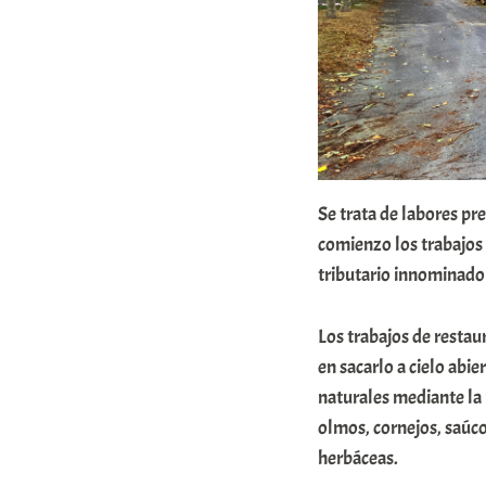
t
a
t
e
a
Se trata de labores p
comienzo los trabajos 
tributario innominado
Los trabajos de restau
en sacarlo a cielo abi
naturales mediante la 
olmos, cornejos, saúco
herbáceas.