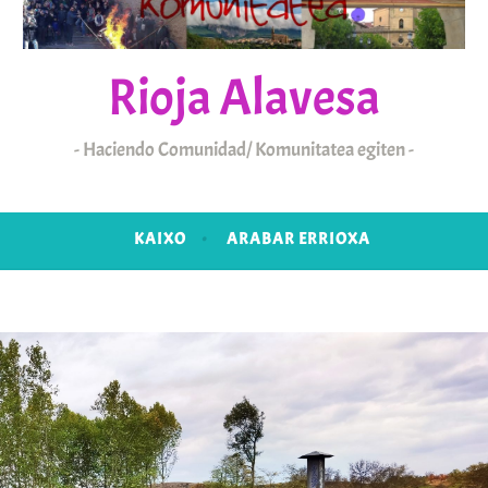
Rioja Alavesa
Haciendo Comunidad/ Komunitatea egiten
KAIXO
ARABAR ERRIOXA