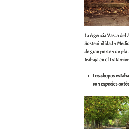
r
E
r
r
La Agencia Vasca del 
Sostenibilidad y Medi
i
de gran porte y de plá
o
trabaja en el tratamien
x
a
Los chopos estaba
K
con especies autó
o
m
u
n
i