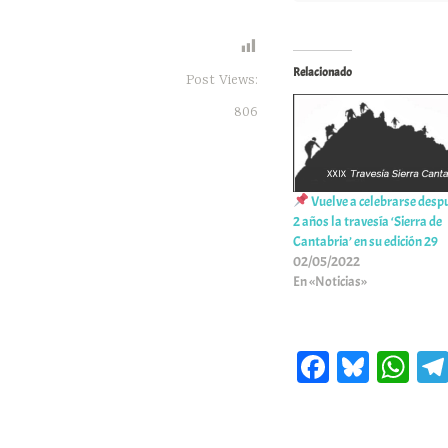
Relacionado
Post Views:
806
Vuelve a celebrarse desp
2 años la travesía ‘Sierra de
Cantabria’ en su edición 29
02/05/2022
En «Noticias»
Fa
Bl
W
ce
ue
ha
bo
sk
ts