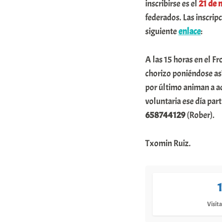
inscribirse es el
21 de 
federados. Las inscrip
siguiente
enlace
:
A las 15 horas en el F
chorizo poniéndose así
por último animan a a
voluntaria ese día par
658744129
(Rober).
Txomin Ruiz.
Visita