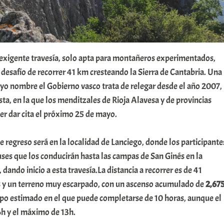
 exigente travesía, solo apta para montañeros experimentados,
 desafío de recorrer 41 km cresteando la Sierra de Cantabria. Una
uyo nombre el Gobierno vasco trata de relegar desde el año 2007,
sta, en la que los menditzales de Rioja Alavesa y de provincias
der dar cita el próximo 25 de mayo.
de regreso será en la localidad de Lanciego, donde los participante
uses que los conducirán hasta las campas de San Ginés en la
 dando inicio a esta travesía.La distancia a recorrer es de 41
s y un terreno muy escarpado, con un ascenso acumulado de
2,67
mpo estimado en el que puede completarse de 10 horas, aunque el
h y el máximo de 13h.