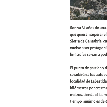
r
E
r
r
Son ya 31 años de una
que quieran superar el
i
Sierra de Cantabria, c
o
vuelve a ser protagoni
x
limítrofes se van a po
a
K
El punto de partida y 
o
se subirán a los autob
m
localidad de Labastida,
kilómetros por cresta
u
metros, siendo el tie
n
tiempo mínimo es de 6
i