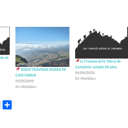
ués de
La Travesía de la ‘Sierra de
Cantabria’ cumple 30 años
XXVIII TRAVESIA SIERRA DE
04/04/2023
CANTABRIA
En «Noticias»
07/05/2019
En «Noticias»
Te
C
le
o
gr
m