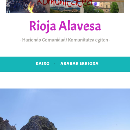
Rioja Alavesa
Haciendo Comunidad/ Komunitatea egiten
KAIXO
ARABAR ERRIOXA