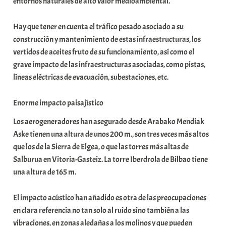
entornos naturales de alto valor medioambiental.
Hay que tener en cuenta el tráfico pesado asociado a su
construcción y mantenimiento de estas infraestructuras, los
vertidos de aceites fruto de su funcionamiento, así como el
grave impacto de las infraestructuras asociadas, como pistas,
líneas eléctricas de evacuación, subestaciones, etc.
Enorme impacto paisajístico
Los aerogeneradores han asegurado desde Arabako Mendiak
Aske tienen una altura de unos 200 m., son tres veces más altos
que los de la Sierra de Elgea, o que las torres más altas de
Salburua en Vitoria-Gasteiz. La torre Iberdrola de Bilbao tiene
una altura de 165 m.
El impacto acústico han añadido es otra de las preocupaciones
en clara referencia no tan solo al ruido sino también a las
vibraciones, en zonas aledañas a los molinos y que pueden