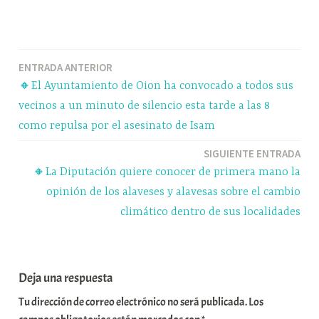
ce
ue
ha
le
o
bo
sk
ts
gr
m
ok
y
A
a
pa
Navegación
ENTRADA ANTERIOR
pp
m
rti
🔸El Ayuntamiento de Oion ha convocado a todos sus
r
de
vecinos a un minuto de silencio esta tarde a las 8
entradas
como repulsa por el asesinato de Isam
SIGUIENTE ENTRADA
🔸La Diputación quiere conocer de primera mano la
opinión de los alaveses y alavesas sobre el cambio
climático dentro de sus localidades
Deja una respuesta
Tu dirección de correo electrónico no será publicada.
Los