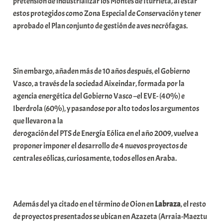
pretensión de industrializar los Montes de Iturrieta, al estar
estos protegidos como Zona Especial de Conservación y tener
i
aprobado el Plan conjunto de gestión de aves necrófagas.
t
a
t
e
Sin embargo, añaden más de 10 años después, el Gobierno
a
Vasco, a través de la sociedad Aixeindar, formada por la
agencia energética del Gobierno Vasco –el EVE- (40%) e
Iberdrola (60%), y pasandose por alto todos los argumentos
que llevaron a la
derogación del PTS de Energía Eólica en el año 2009, vuelve a
proponer imponer el desarrollo de 4 nuevos proyectos de
centrales eólicas, curiosamente, todos ellos en Araba.
Además del ya citado en el término de Oion en
Labraza
, el resto
de proyectos presentados se ubican en Azazeta (Arraia-Maeztu