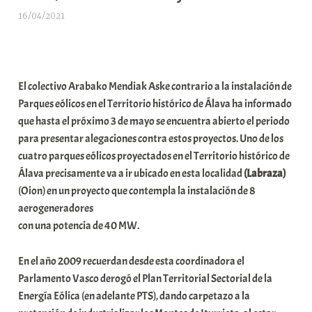
16/04/2021
A
r
a
b
El colectivo Arabako Mendiak Aske contrario a la instalación de
a
Parques eólicos en el Territorio histórico de Álava ha informado
r
que hasta el próximo 3 de mayo se encuentra abierto el periodo
E
para presentar alegaciones contra estos proyectos. Uno de los
r
cuatro parques eólicos proyectados en el Territorio histórico de
r
Álava precisamente va a ir ubicado en esta localidad
(Labraza)
i
(Oion) en un proyecto que contempla la instalación de 8
o
aerogeneradores
x
con una potencia de 40 MW.
a
K
En el año 2009 recuerdan desde esta coordinadora el
o
Parlamento Vasco derogó el Plan Territorial Sectorial de la
m
Energía Eólica (en adelante PTS), dando carpetazo a la
u
n