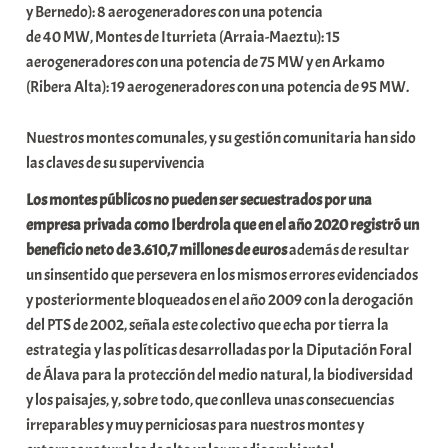
y Bernedo): 8 aerogeneradores con una potencia
de 40 MW, Montes de Iturrieta (Arraia-Maeztu): 15
aerogeneradores con una potencia de 75 MW y en Arkamo
(Ribera Alta): 19 aerogeneradores con una potencia de 95 MW.
Nuestros montes comunales, y su gestión comunitaria han sido
las claves de su supervivencia
Los montes públicos no pueden ser secuestrados por una
empresa privada como Iberdrola que en el año 2020 registró un
beneficio neto de 3.610,7 millones de euros
además de resultar
un sinsentido que persevera en los mismos errores evidenciados
y posteriormente bloqueados en el año 2009 con la derogación
del PTS de 2002, señala este colectivo que echa por tierra la
estrategia y las políticas desarrolladas por la Diputación Foral
de Álava para la protección del medio natural, la biodiversidad
y los paisajes, y, sobre todo, que conlleva unas consecuencias
irreparables y muy perniciosas para nuestros montes y