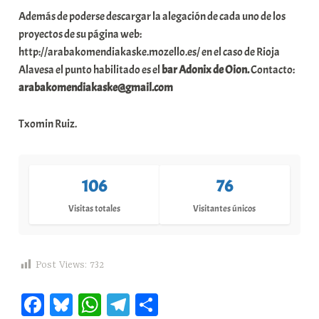
Además de poderse descargar la alegación de cada uno de los
proyectos de su página web:
http://arabakomendiakaske.mozello.es/ en el caso de Rioja
Alavesa el punto habilitado es el
bar Adonix de Oion.
Contacto:
arabakomendiakaske@gmail.com
Txomin Ruiz.
106
76
Visitas totales
Visitantes únicos
Post Views:
732
Fa
Bl
W
Te
C