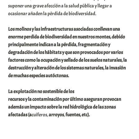
suponer una grave afección a la salud pública y llegar a
ocasionar añaden la pérdida de biodiversidad.
Los molinos y las infraestructuras asociadas conllevan una
enorme perdida de biodiversidad en nuestros montes, debido
principalmente indican a la pérdida, fragmentación y
degradación de los hábitats y que son provocados por varios
factores como la ocupación y sellado de los suelos naturales, la
destrucción y alteración de los sistemas naturales, la invasión
de muchas especies autóctonas.
La explotación no sostenible de los
recursos y la contaminación por último aseguran provocan
además un impacto sobre la red hidrológica de las zonas
afectadas (a
cuíferos,
arroyos
,
fuentes, etc).