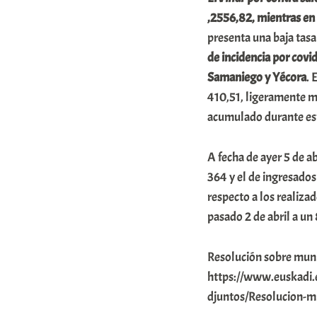
,2556,82, mientras en
presenta una baja tasa
de incidencia por covi
Samaniego y Yécora
. 
410,51, ligeramente má
acumulado durante esto
A fecha de ayer 5 de a
364 y el de ingresados
respecto a los realiza
pasado 2 de abril a un
Resolución sobre muni
https://www.euskadi.
djuntos/Resolucion-mu