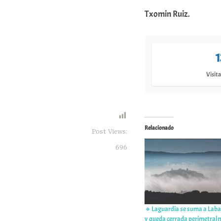
Txomin Ruiz.
Visita
Relacionado
Post Views:
696
🔸Laguardia se suma a Laba
y queda cerrada perimetral