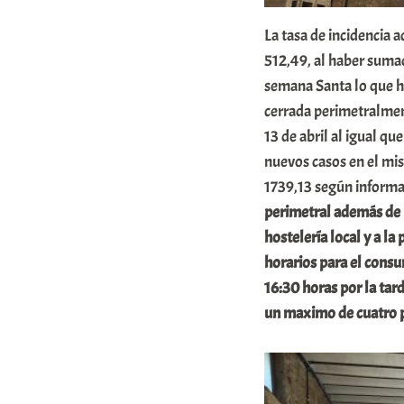
a
La tasa de incidencia
K
512,49, al haber suma
o
semana Santa lo que ha
m
cerrada perimetralmen
u
13 de abril al igual qu
n
nuevos casos en el mis
i
1739,13 según informa
t
perimetral además de n
hostelería local y a la
a
horarios para el consu
t
16:30 horas por la tard
e
un maximo de cuatro 
a