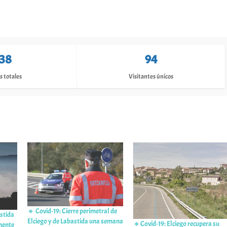
138
94
s totales
Visitantes únicos
🔸 Covid-19: Cierre perimetral de
stida
Elciego y de Labastida una semana
🔸Covid-19: Elciego recupera su
mente