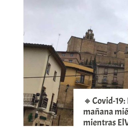
🔸Covid-19: 
mañana miérc
mientras ElVi