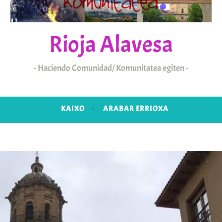
Rioja Alavesa
Haciendo Comunidad/ Komunitatea egiten
KAIXO
ARABAR ERRIOXA