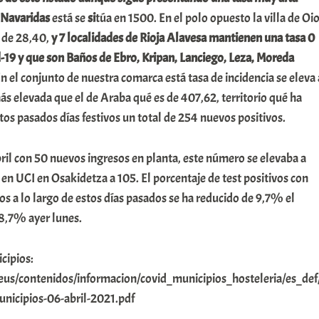
 Navaridas
está se
si
túa en 1500. En el polo opuesto la villa de Oi
 de 28,40,
y 7 localidades de Rioja Alavesa mantienen una tasa 0
d-19 y que son Baños de Ebro, Kripan, Lanciego, Leza, Moreda
En el conjunto de nuestra comarca está tasa de incidencia se eleva 
s elevada que el de Araba qué es de 407,62, territorio qué ha
s pasados días festivos un total de 254 nuevos positivos.
bril con 50 nuevos ingresos en planta, este número se elevaba a
 en UCI en Osakidetza a 105. El porcentaje de test positivos con
dos a lo largo de estos días pasados se ha reducido de 9,7% el
 8,7% ayer lunes.
cipios:
eus/contenidos/informacion/covid_municipios_hosteleria/es_def
nicipios-06-abril-2021.pdf