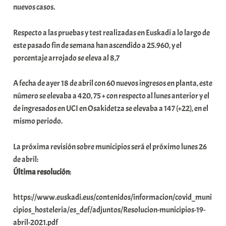
nuevos casos.
Respecto a las pruebas y test realizadas en Euskadi a lo largo de
este pasado fin de semana han ascendido a 25.960, y el
porcentaje arrojado se eleva al 8,7
A fecha de ayer 18 de abril con 60 nuevos ingresos en planta, este
número se elevaba a 420, 75 + con respecto al lunes anterior y el
de ingresados en UCI en Osakidetza se elevaba a 147 (+22), en el
mismo periodo.
La próxima revisión sobre municipios será el próximo lunes 26
de abril:
Última resolución
:
https://www.euskadi.eus/contenidos/informacion/covid_muni
cipios_hosteleria/es_def/adjuntos/Resolucion-municipios-19-
abril-2021.pdf