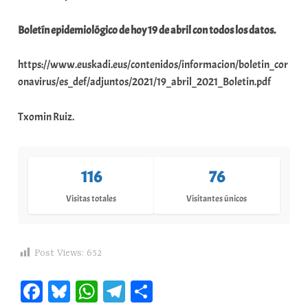
Boletín epidemiológico de hoy 19 de abril con todos los datos.
https://www.euskadi.eus/contenidos/informacion/boletin_cor
onavirus/es_def/adjuntos/2021/19_abril_2021_Boletin.pdf
Txomin Ruiz.
116
76
Visitas totales
Visitantes únicos
Post Views:
652
Fa
Bl
W
Te
C