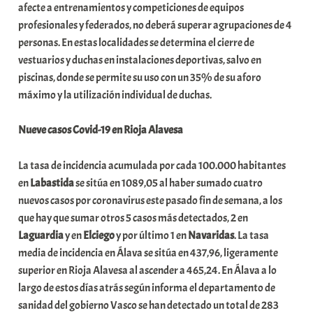
afecte a entrenamientos y competiciones de equipos
a
profesionales y federados, no deberá superar agrupaciones de 4
t
personas. En estas localidades se determina el cierre de
e
vestuarios y duchas en instalaciones deportivas, salvo en
a
piscinas, donde se permite su uso con un 35% de su aforo
máximo y la utilización individual de duchas.
Nueve casos Covid-19 en Rioja Alavesa
La tasa de incidencia acumulada por cada 100.000 habitantes
en
Labastida
se sitúa en 1089,05 al haber sumado cuatro
nuevos casos por coronavirus este pasado fin de semana, a los
que hay que sumar otros 5 casos más detectados, 2 en
Laguardia
y en
Elciego
y por último 1 en
Navaridas
. La tasa
media de incidencia en Álava se sitúa en 437,96, ligeramente
superior en Rioja Alavesa al ascender a 465,24. En Álava a lo
largo de estos días atrás según informa el departamento de
sanidad del gobierno Vasco se han detectado un total de 283