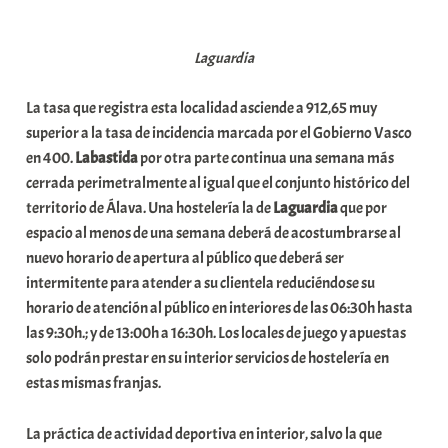
a
b
Laguardia
a
r
La tasa que registra esta localidad asciende a 912,65 muy
E
superior a la tasa de incidencia marcada por el Gobierno Vasco
r
en 400.
Labastida
por otra parte continua una semana más
r
cerrada perimetralmente al igual que el conjunto histórico del
i
territorio de Álava. Una hostelería la de
Laguardia
que por
o
espacio al menos de una semana deberá de acostumbrarse al
x
nuevo horario de apertura al público que deberá ser
a
intermitente para atender a su clientela reduciéndose su
K
horario de atención al público en interiores de las 06:30h hasta
o
las 9:30h.; y de 13:00h a 16:30h. Los locales de juego y apuestas
m
solo podrán prestar en su interior servicios de hostelería en
u
estas mismas franjas.
n
i
La práctica de actividad deportiva en interior, salvo la que
t