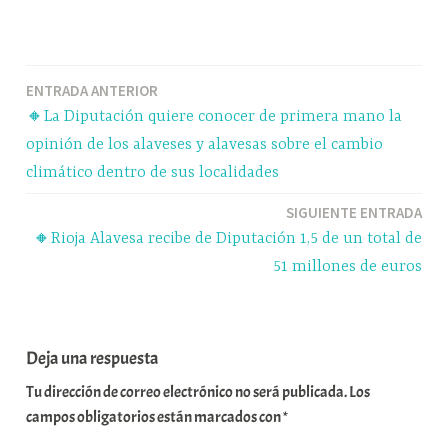
ce
ue
ha
le
o
bo
sk
ts
gr
m
ok
y
A
a
pa
Navegación
ENTRADA ANTERIOR
pp
m
rti
🔸La Diputación quiere conocer de primera mano la
r
de
opinión de los alaveses y alavesas sobre el cambio
entradas
climático dentro de sus localidades
SIGUIENTE ENTRADA
🔸Rioja Alavesa recibe de Diputación 1,5 de un total de
51 millones de euros
Deja una respuesta
Tu dirección de correo electrónico no será publicada.
Los
campos obligatorios están marcados con
*