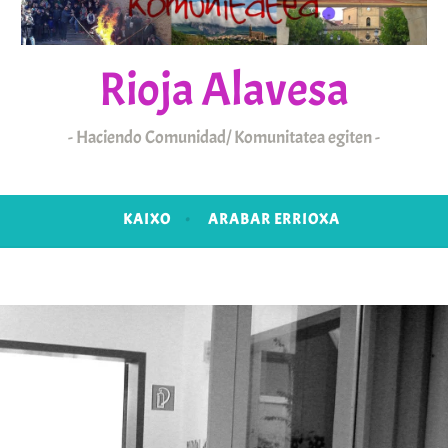
Rioja Alavesa
Haciendo Comunidad/ Komunitatea egiten
KAIXO
ARABAR ERRIOXA