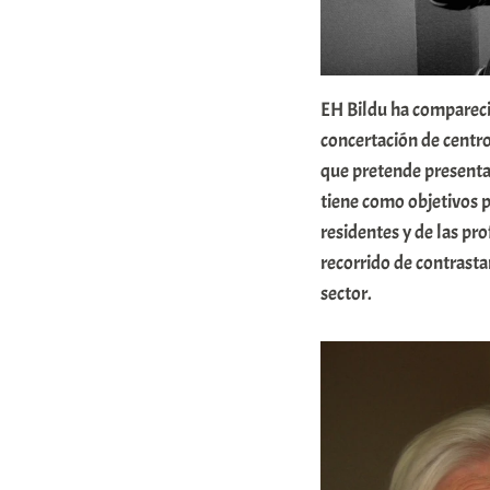
x
a
K
EH Bildu ha compareci
o
concertación de centro
m
que pretende presenta
u
tiene como objetivos p
n
residentes y de las pr
i
recorrido de contrasta
t
sector.
a
t
e
a